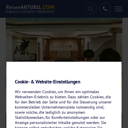
Tog
nav
Cookie- & Website-Einstellungen
Galerie
© Hotel Trofana
Wir verwenden Cookies, um Ihnen ein optimales
Webseiten-Erlebnis zu bieten. Dazu zählen Cookies, die
für den Betrieb der Seite und für die Steuerung unserer
kommerziellen Unternehmensziele notwendig sind,
sowie solche, die lediglich zu anonymen
Statistikzwecken, für Komforteinstellungen oder zur
Reise-Code:
trsu
RRRR
Anzeige personalisierter Inhalte genutzt werden. Sie
können selbst entscheiden, welche Kategorien Sie