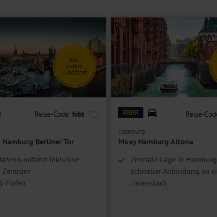
Inkl.
Hafen-
rundfahrt
 - stock.adobe.com
© JFL Photography - stock.adobe.com
RRRR
Reise-Code:
hibt
Reise-Cod
Hamburg
n Hamburg Berliner Tor
Moxy Hamburg Altona
afenrundfahrt inklusive
Zentrale Lage in Hamburg
 Zentrum
schneller Anbindung an d
& Hafen
Innenstadt