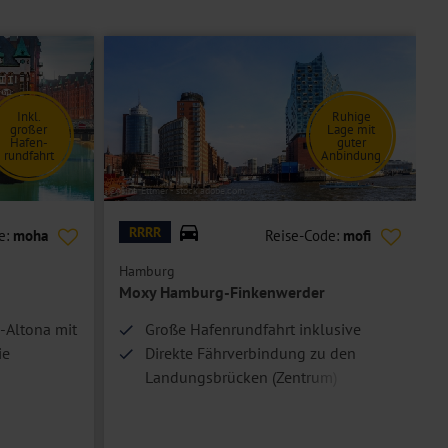
Inkl.
Ruhige
großer
Lage mit
Hafen-
guter
rundfahrt
Anbindung
© Sina Ettmer - stock.adobe.com
© H
RRRR
e:
moha
Reise-Code:
mofi
Hamburg
Moxy Hamburg-Finkenwerder
-Altona mit
Große Hafenrundfahrt inklusive
ie
Direkte Fährverbindung zu den
Landungsbrücken (Zentrum)