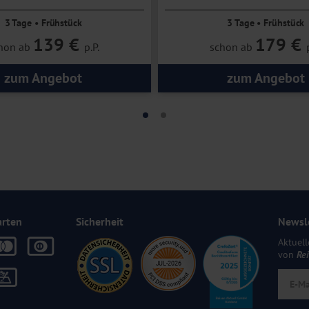
3 Tage • Frühstück
3 Tage • Frühstück
139 €
179 €
hon ab
p.P.
schon ab
zum Angebot
zum Angebot
arten
Sicherheit
Newsl
Aktuell
von
Re