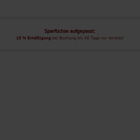
ksraum, eine gemütliche Bar mit leckeren Snacks. Ein Fahrradverleih und
 Verfügung. Mit einem Aufzug erreichen Sie bequem alle Etagen des
Sparfüchse aufgepasst:
10 % Ermäßigung
bei Buchung bis 60 Tage vor Anreise!
tten, Bad oder Dusche/WC, Föhn, TV, Telefon und Klimaanlage.