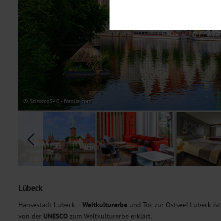
Notwendig
Diese Cookies sind für den Bet
Funktionalitäten. Außerdem könn
möchten, um Ihnen unsere Dienst
Statistik
Um unser Angebot und unsere Web
dieser Cookies können wir beisp
unsere Inhalte optimieren. Wir 
Übermittlung, der auf unsere We
Datenschutzhinweisen
. Sie kön
© Scirocco340 - fotolia.com
Marketing
Diese Cookies werden genutzt, u
Lübeck
Hansestadt Lübeck –
Weltkulturerbe
und Tor zur Ostsee! Lübeck ist
von der
UNESCO
zum Weltkulturerbe erklärt.