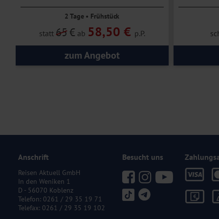
2 Tage • Frühstück
58,50 €
65
€
statt
ab
p.P.
sc
zum Angebot
Anschrift
Besucht uns
Zahlungs
Reisen Aktuell GmbH
In den Weniken 1
D - 56070 Koblenz
Telefon:
0261 / 29 35 19 71
Telefax: 0261 / 29 35 19 102