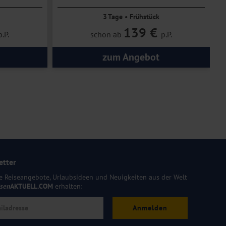
3 Tage • Frühstück
139 €
p.P.
schon ab
p.P.
zum Angebot
etter
e Reiseangebote, Urlaubsideen und Neuigkeiten aus der Welt
isen
AKTUELL.COM
erhalten:
Anmelden