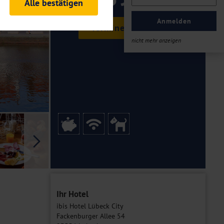
ab €
Alle bestätigen
rheitsrelevante
ofil eingeloggt bleiben
Anmelden
Termine & Preise
ellen.
nicht mehr anzeigen
tiken und Analysen. Mithilfe
Web-Auftritts ermitteln und
n es zu einer Drittlands
er Daten finden Sie in unseren
Galerie
Ihr Hotel
ibis Hotel Lübeck City
Fackenburger Allee 54