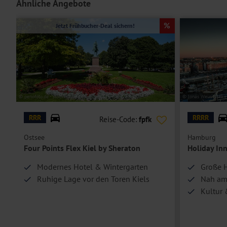
Ähnliche Angebote
Jetzt Frühbucher-Deal sichern!
© penofoto.de - stock.adobe.com
© Jonas Weinitschke
RRR
RRRR
Reise-Code:
fpfk
Ostsee
Hamburg
Four Points Flex Kiel by Sheraton
Holiday In
Modernes Hotel & Wintergarten
Große H
Ruhige Lage vor den Toren Kiels
Nah am
Kultur 
–