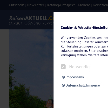
Gutschein
Newsletter
Katalog&Prospekt
Karriere
Reiseziel
Eigenanre
Cookie- & Website-Einstell
Wir verwenden Cookies, um Ihnen
die Steuerung unserer kommerzi
Komforteinstellungen oder zur A
zulassen möchten. Bitte beachte
Verfügung stehen. Weitere Info
Notwendig
Impressum
Datenschutzhinweise