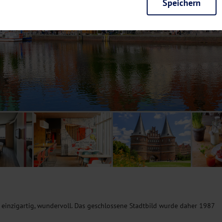
Speichern
rieb der Seite unbedingt notwendig und ermöglichen beispielsweise siche
en wir mit dieser Art von Cookies ebenfalls erkennen, ob Sie in Ihrem Pr
e bei einem erneuten Besuch unserer Seite schneller zur Verfügung zu st
seite weiter zu verbessern, erfassen wir anonymisierte Daten für Statis
ielsweise die Besucherzahlen und den Effekt bestimmter Seiten unseres 
nutzen hierfür Dienste von Google und Facebook. Durch diese Dienste kan
bsite erfassten Daten, kommen. Weitere Hinweise zu der Verarbeitung Ihr
nen Ihre Einwilligung jederzeit in den
Cookie-Einstellungen
widerrufen.
m Ihnen personalisierte Inhalte, passend zu Ihren Interessen anzuzeigen.
 einzigartig, wundervoll. Das geschlossene Stadtbild wurde daher 1987