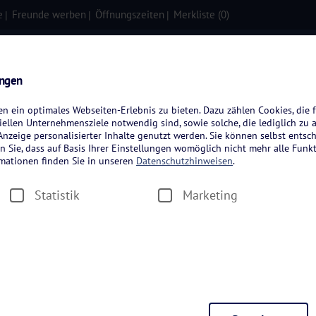
e
Freunde werben
Öffnungszeiten
Merkliste (
0
)
isen
Kreuzfahrten
Flugreisen
ungen
 ein optimales Webseiten-Erlebnis zu bieten. Dazu zählen Cookies, die f
ellen Unternehmensziele notwendig sind, sowie solche, die lediglich zu 
nzeige personalisierter Inhalte genutzt werden. Sie können selbst entsc
n Sie, dass auf Basis Ihrer Einstellungen womöglich nicht mehr alle Funkt
rmationen finden Sie in unseren
Datenschutzhinweisen
.
Statistik
Marketing