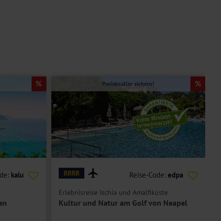
Preisknaller sichern!
© Reisen Aktuell GmbH
© Ho
RRRR
ode:
kalu
Reise-Code:
edpa
Erlebnisreise Ischia und Amalfiküste
I
en
Kultur und Natur am Golf von Neapel
H