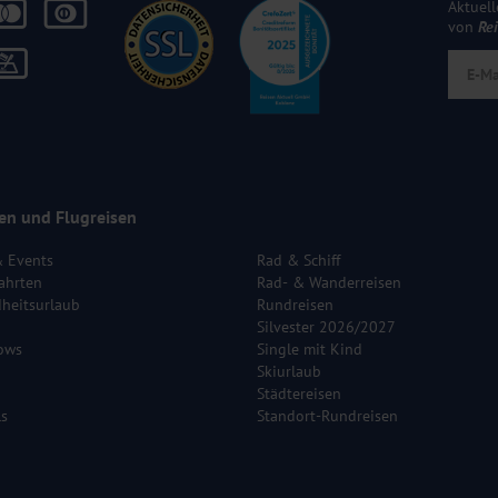
Aktuell
von
Re
en und Flugreisen
& Events
Rad & Schiff
ahrten
Rad- & Wanderreisen
heitsurlaub
Rundreisen
Silvester 2026/2027
ows
Single mit Kind
Skiurlaub
Städtereisen
ls
Standort-Rundreisen