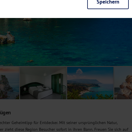
Speichern
rieb der Seite unbedingt notwendig und ermöglichen beispielsweise siche
en wir mit dieser Art von Cookies ebenfalls erkennen, ob Sie in Ihrem Pr
e bei einem erneuten Besuch unserer Seite schneller zur Verfügung zu st
seite weiter zu verbessern, erfassen wir anonymisierte Daten für Statis
ielsweise die Besucherzahlen und den Effekt bestimmter Seiten unseres 
nutzen hierfür Dienste von Google und Facebook. Durch diese Dienste kan
bsite erfassten Daten, kommen. Weitere Hinweise zu der Verarbeitung Ihr
nen Ihre Einwilligung jederzeit in den
Cookie-Einstellungen
widerrufen.
m Ihnen personalisierte Inhalte, passend zu Ihren Interessen anzuzeigen.
lügen
n echter Geheimtipp für Entdecker. Mit seiner ursprünglichen Natur,
 zieht diese Region Besucher sofort in ihren Bann. Freuen Sie sich auf