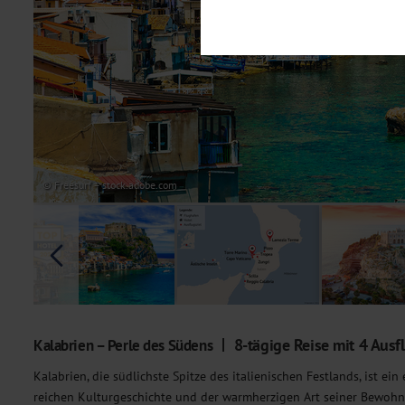
Notwendig
Diese Cookies sind für den Bet
Funktionalitäten. Außerdem könn
möchten, um Ihnen unsere Dienst
Statistik
Um unser Angebot und unsere Web
dieser Cookies können wir beisp
unsere Inhalte optimieren. Wir 
Übermittlung, der auf unsere We
Datenschutzhinweisen
. Sie kön
© Freesurf – stock.adobe.com
Marketing
Diese Cookies werden genutzt, u
8-tägige Reise mit 4 Ausf
Kalabrien – Perle des Südens
Kalabrien, die südlichste Spitze des italienischen Festlands, ist ei
reichen Kulturgeschichte und der warmherzigen Art seiner Bewohner