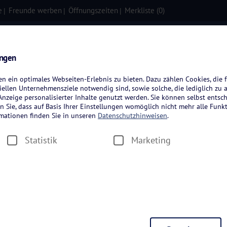
e
Freunde werben
Öffnungszeiten
Merkliste (
0
)
isen
Kreuzfahrten
Flugreisen
ungen
 ein optimales Webseiten-Erlebnis zu bieten. Dazu zählen Cookies, die f
ellen Unternehmensziele notwendig sind, sowie solche, die lediglich zu 
nzeige personalisierter Inhalte genutzt werden. Sie können selbst entsc
n Sie, dass auf Basis Ihrer Einstellungen womöglich nicht mehr alle Funkt
rmationen finden Sie in unseren
Datenschutzhinweisen
.
Statistik
Marketing