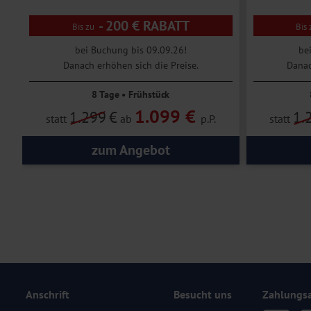
geführten Rundgangs kennen. Im Anschluss steht Ihnen freie Zeit f
Burg- und Festungsanlage Castello dei Ruffo. Sie soll von dem gri
- 200 € RABATT
Auf dem Weg zurück zum Hotel fahren Sie an der atemberaubenden 
bei Buchung bis 09.09.26!
be
der besonderen Sonneneinstrahlung in violetten Farbtönen.
Danach erhöhen sich die Preise.
Danac
8 Tage • Frühstück
1.099 €
1.299
€
1.
statt
ab
p.P.
statt
zum Angebot
Anschrift
Besucht uns
Zahlungs