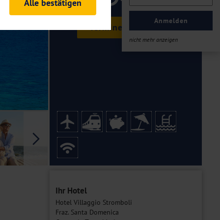
ab €
Alle bestätigen
rheitsrelevante
ofil eingeloggt bleiben
Anmelden
Termine & Preise
ellen.
nicht mehr anzeigen
tiken und Analysen. Mithilfe
Web-Auftritts ermitteln und
n es zu einer Drittlands
er Daten finden Sie in unseren
Galerie
Ihr Hotel
Hotel Villaggio Stromboli
Fraz. Santa Domenica