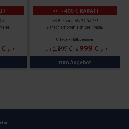
ATT
- 400 € RABATT
26!
bei Buchung bis 31.08.26!
reise.
Danach erhöhen sich die Preise.
n
8 Tage • Halbpension
 €
999 €
1.399
€
p.P.
statt
ab
p.P.
zum Angebot
etter