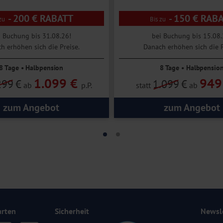
ür eigene Erkundungen zur Verfügung. Besuchen Sie z. B. die ehemalige
echischen Tyrannen Anaxillas zum Schutz vor Piraten erbaut worden sein.
- 200 € RABATT
- 150 € RAB
Landschaft der Costa Viola vorbei. Das Meer schimmert hier aufgrund
i Buchung bis 31.08.26!
bei Buchung bis 15.08.
h erhöhen sich die Preise.
Danach erhöhen sich die P
8 Tage • Halbpension
8 Tage • Halbpensio
1.099 €
949
299
€
1.099
€
ab
p.P.
statt
ab
zum Angebot
zum Angebot
arten
Sicherheit
Newsl