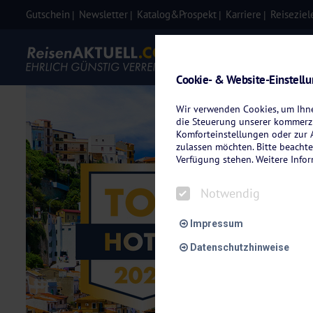
Gutschein
Newsletter
Katalog&Prospekt
Karriere
Reiseziel
Eigenanre
Cookie- & Website-Einstell
Wir verwenden Cookies, um Ihnen
die Steuerung unserer kommerzi
Komforteinstellungen oder zur A
zulassen möchten. Bitte beachte
Verfügung stehen. Weitere Info
Notwendig
Impressum
Datenschutzhinweise