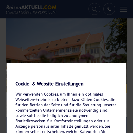
Tog
nav
Cookie- & Website-Einstellungen
Galerie
© JUFA Hotels
Wir verwenden Cookies, um Ihnen ein optimales
Webseiten-Erlebnis zu bieten. Dazu zählen Cookies, die
für den Betrieb der Seite und für die Steuerung unserer
kommerziellen Unternehmensziele notwendig sind,
sowie solche, die lediglich zu anonymen
Statistikzwecken, für Komforteinstellungen oder zur
Reise-Code:
juno
RRR
Anzeige personalisierter Inhalte genutzt werden. Sie
können selbst entscheiden, welche Kategorien Sie