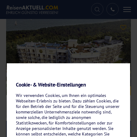
Tog
nav
Cookie- & Website-Einstellungen
Galerie
© Juvena Hotel Wellness & SPA
Wir verwenden Cookies, um Ihnen ein optimales
Webseiten-Erlebnis zu bieten. Dazu zählen Cookies, die
für den Betrieb der Seite und für die Steuerung unserer
kommerziellen Unternehmensziele notwendig sind,
sowie solche, die lediglich zu anonymen
Statistikzwecken, für Komforteinstellungen oder zur
Anzeige personalisierter Inhalte genutzt werden. Sie
Reise-Code:
juve
RRRR
können selbst entscheiden, welche Kategorien Sie