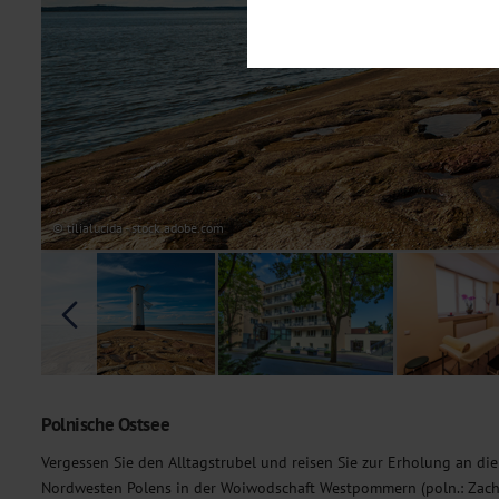
Notwendig
Diese Cookies sind für den Bet
Funktionalitäten. Außerdem könn
möchten, um Ihnen unsere Dienst
Statistik
Um unser Angebot und unsere Web
dieser Cookies können wir beisp
unsere Inhalte optimieren. Wir 
Übermittlung, der auf unsere We
Datenschutzhinweisen
. Sie kön
© tilialucida - stock.adobe.com
Marketing
Diese Cookies werden genutzt, u
Polnische Ostsee
Vergessen Sie den Alltagstrubel und reisen Sie zur Erholung an die
Nordwesten Polens in der Woiwodschaft Westpommern (poln.: Zacho