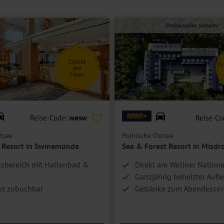
mmer. Sie bieten Platz für bis zu vier Personen.
en, bei gleicher Ausstattung wie die Doppelzimmer, eine
Preisknaller sichern!
Direkt
N
am
Meer
© Sea & Forest Resort
RRRR+
Reise-Code:
wesw
Reise-Co
tsee
Polnische Ostsee
c Resort in Swinemünde
Sea & Forest Resort in Misdr
sbereich mit Hallenbad &
Direkt am Woliner Nation
Ganzjährig beheizter Auß
et zubuchbar
Getränke zum Abendesse
ade bequem erreichbar
am Meer