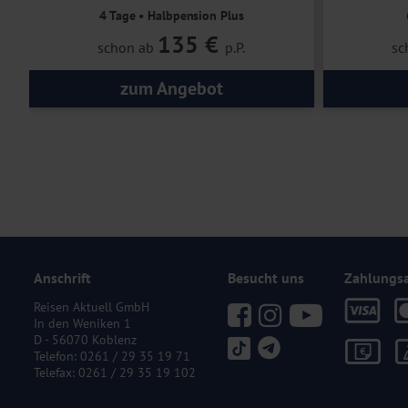
4 Tage • Halbpension Plus
135 €
schon ab
p.P.
sc
zum Angebot
Anschrift
Besucht uns
Zahlungs
Reisen Aktuell GmbH
In den Weniken 1
D - 56070 Koblenz
Telefon:
0261 / 29 35 19 71
Telefax: 0261 / 29 35 19 102