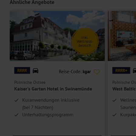
Ähnliche Angebote
Die
Appartements
sind größer und verfügen über ein zusätzliches Zi
Die
Einzelzimmer
sind Doppelzimmer zur Einzelbelegung
oder
biet
Schlafmöglichkeit für eine Person.
Hoteleinrichtungen und Zimmerausstattung teilweise gegen Gebühr.
Inkl.
Wellness-
bereich
© Kaiser's Garten Hotel
© West Baltic Resort
RRRR
RRRR+
Reise-Code:
kgar
Polnische Ostsee
Polnische Os
Kaiser's Garten Hotel in Swinemünde
West Balti
Kuranwendungen inklusive
Wellnes
(bei 7 Nächten)
Saunen
Unterhaltungsprogramm
Kurpak
mit Tanzabend, Live-Konzert u. v. m.
Promen
Direkt 