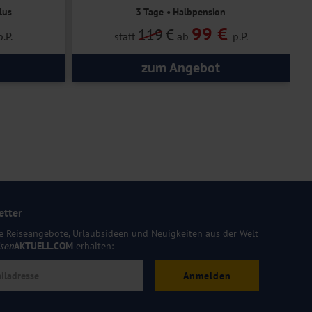
lus
3 Tage • Halbpension
99 €
119
€
p.P.
statt
ab
p.P.
zum Angebot
etter
e Reiseangebote, Urlaubsideen und Neuigkeiten aus der Welt
isen
AKTUELL.COM
erhalten:
Anmelden