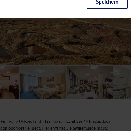
Speichern
rieb der Seite unbedingt notwendig und ermöglichen beispielsweise siche
en wir mit dieser Art von Cookies ebenfalls erkennen, ob Sie in Ihrem Pr
e bei einem erneuten Besuch unserer Seite schneller zur Verfügung zu st
seite weiter zu verbessern, erfassen wir anonymisierte Daten für Statis
ielsweise die Besucherzahlen und den Effekt bestimmter Seiten unseres 
nutzen hierfür Dienste von Google und Facebook. Durch diese Dienste kan
bsite erfassten Daten, kommen. Weitere Hinweise zu der Verarbeitung Ihr
nen Ihre Einwilligung jederzeit in den
Cookie-Einstellungen
widerrufen.
m Ihnen personalisierte Inhalte, passend zu Ihren Interessen anzuzeigen.
 Polnische Ostsee. Entdecken Sie das
Land der 44 Inseln
, das im
dniopomorskie) liegt. Hier erwartet Sie
Swinemünde
(poln.: