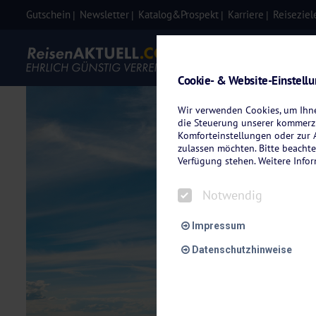
Gutschein
Newsletter
Katalog&Prospekt
Karriere
Reiseziel
Eigenanre
Cookie- & Website-Einstell
Wir verwenden Cookies, um Ihnen
die Steuerung unserer kommerzi
Komforteinstellungen oder zur A
zulassen möchten. Bitte beachte
Verfügung stehen. Weitere Info
Notwendig
Impressum
Datenschutzhinweise