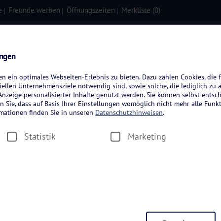
e
Freunde werben
Öffnungszeiten
Merkliste (
0
)
isen
Kreuzfahrten
Flugreisen
ungen
 ein optimales Webseiten-Erlebnis zu bieten. Dazu zählen Cookies, die f
ellen Unternehmensziele notwendig sind, sowie solche, die lediglich zu 
nzeige personalisierter Inhalte genutzt werden. Sie können selbst entsc
n Sie, dass auf Basis Ihrer Einstellungen womöglich nicht mehr alle Funkt
rmationen finden Sie in unseren
Datenschutzhinweisen
.
Statistik
Marketing