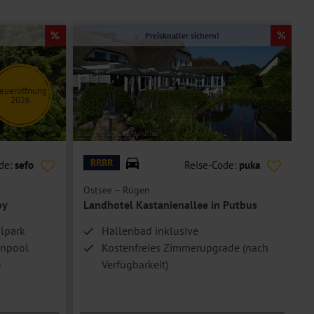
Preisknaller sichern!
eueröffnung
2026
© Landhotel Kastanienallee
© G
RRRR
de:
sefo
Reise-Code:
puka
Ostsee – Rügen
P
oy
Landhotel Kastanienallee in Putbus
alpark
Hallenbad inklusive
enpool
Kostenfreies Zimmerupgrade (nach
n
Verfügbarkeit)
10.000 m² große Gartenanlage