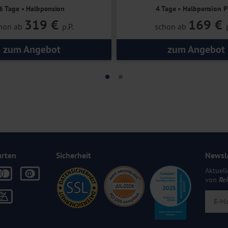
6 Tage • Halbpension
4 Tage • Halbpension P
319 €
169 €
hon ab
p.P.
schon ab
zum Angebot
zum Angebot
arten
Sicherheit
Newsl
Aktuell
von
Re