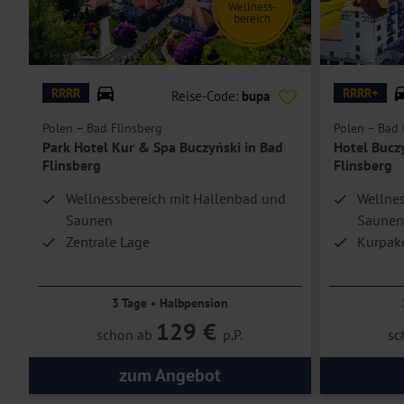
Wellness-
bereich
© Park Hotel Kur & Spa Buczyński
© Hotel Buczyński 
RRRR
RRRR+
Reise-Code:
bupa
Polen – Bad Flinsberg
Polen – Bad 
Park Hotel Kur & Spa Buczyński in Bad
Hotel Bucz
Flinsberg
Flinsberg
Wellnessbereich mit Hallenbad und
Wellnes
Saunen
Saunen
Zentrale Lage
Kurpak
Erwachsenenhotel
3 Tage • Halbpension
129 €
schon ab
p.P.
sc
zum Angebot