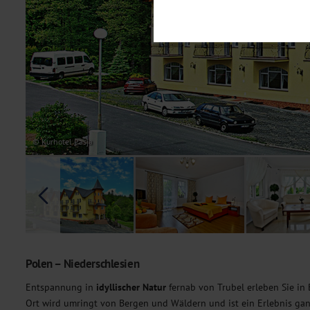
Notwendig
Diese Cookies sind für den Bet
Funktionalitäten. Außerdem könn
möchten, um Ihnen unsere Dienst
Statistik
Um unser Angebot und unsere Web
dieser Cookies können wir beisp
unsere Inhalte optimieren. Wir 
Übermittlung, der auf unsere We
Datenschutzhinweisen
. Sie kön
© Kurhotel Pasja
Marketing
Diese Cookies werden genutzt, u
Polen – Niederschlesien
Entspannung in
idyllischer Natur
fernab von Trubel erleben Sie in 
Ort wird umringt von Bergen und Wäldern und ist ein Erlebnis gan