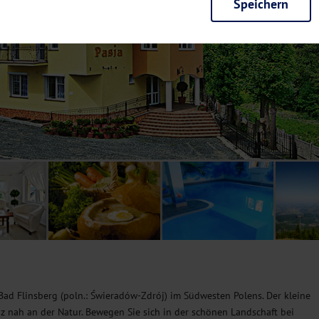
Speichern
rieb der Seite unbedingt notwendig und ermöglichen beispielsweise siche
en wir mit dieser Art von Cookies ebenfalls erkennen, ob Sie in Ihrem Pr
e bei einem erneuten Besuch unserer Seite schneller zur Verfügung zu st
seite weiter zu verbessern, erfassen wir anonymisierte Daten für Statis
ielsweise die Besucherzahlen und den Effekt bestimmter Seiten unseres 
nutzen hierfür Dienste von Google und Facebook. Durch diese Dienste kan
bsite erfassten Daten, kommen. Weitere Hinweise zu der Verarbeitung Ihr
nen Ihre Einwilligung jederzeit in den
Cookie-Einstellungen
widerrufen.
m Ihnen personalisierte Inhalte, passend zu Ihren Interessen anzuzeigen.
Bad Flinsberg (poln.: Świeradów-Zdrój) im Südwesten Polens. Der kleine
z nah an der Natur. Bewegen Sie sich in der schönen Landschaft bei