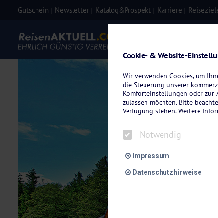
Gutschein
Newsletter
Katalog&Prospekt
Karriere
Reiseziel
Eigenanre
Cookie- & Website-Einstell
Wir verwenden Cookies, um Ihnen
die Steuerung unserer kommerzi
Komforteinstellungen oder zur A
zulassen möchten. Bitte beachte
Verfügung stehen. Weitere Info
Notwendig
Impressum
Datenschutzhinweise