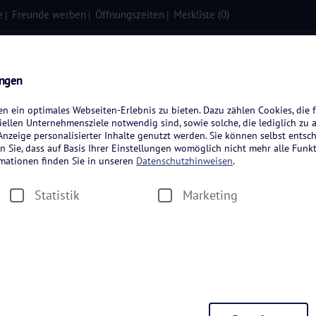
e
Freunde werben
Öffnungszeiten
Merkliste (
0
)
isen
Kreuzfahrten
Flugreisen
ungen
 ein optimales Webseiten-Erlebnis zu bieten. Dazu zählen Cookies, die f
ellen Unternehmensziele notwendig sind, sowie solche, die lediglich zu 
nzeige personalisierter Inhalte genutzt werden. Sie können selbst entsc
n Sie, dass auf Basis Ihrer Einstellungen womöglich nicht mehr alle Funkt
rmationen finden Sie in unseren
Datenschutzhinweisen
.
Statistik
Marketing