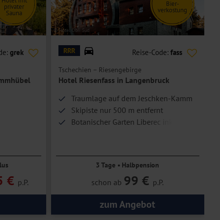
Hotel mit
Bier-
privater
verkostung
Sauna
© Hotel Obří Sud
© H
RRR
de:
grek
Reise-Code:
fass
Tschechien – Riesengebirge
P
ummhübel
Hotel Riesenfass in Langenbruck
Traumlage auf dem Jeschken-Kamm
Skipiste nur 500 m entfernt
Botanischer Garten Liberec inklusive
lus
3 Tage • Halbpension
5 €
99 €
p.P.
schon ab
p.P.
zum Angebot