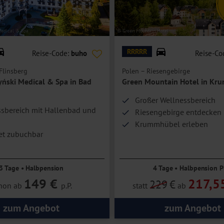
Medical & Spa
© Green Mountain Hotel
RRRRR
Reise-Code:
buho
Reise-Co
Flinsberg
Polen – Riesengebirge
yński Medical & Spa in Bad
Green Mountain Hotel in Kr
Großer Wellnessbereich
sbereich mit Hallenbad und
Riesengebirge entdecken
Krummhübel erleben
et zubuchbar
3 Tage • Halbpension
4 Tage • Halbpension P
149 €
217,5
229
€
hon ab
p.P.
statt
ab
zum Angebot
zum Angebot