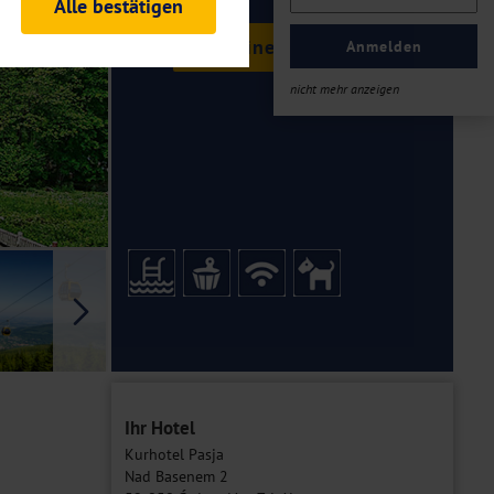
Alle bestätigen
rheitsrelevante
Termine & Preise
ofil eingeloggt bleiben
Anmelden
ellen.
nicht mehr anzeigen
tiken und Analysen. Mithilfe
Web-Auftritts ermitteln und
n es zu einer Drittlands
er Daten finden Sie in unseren
Galerie
Ihr Hotel
Kurhotel Pasja
Nad Basenem 2