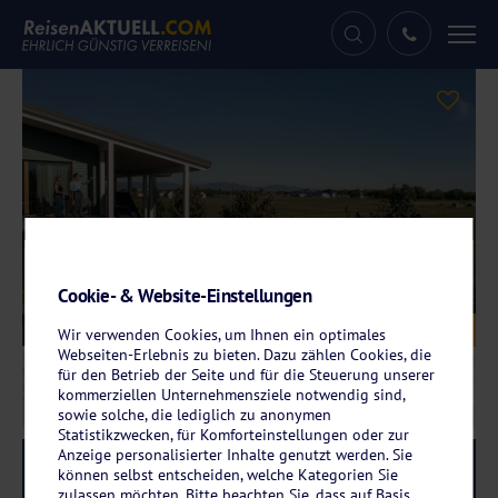
Tog
nav
Cookie- & Website-Einstellungen
Galerie
© Landhotel Bohrerhof
Wir verwenden Cookies, um Ihnen ein optimales
Webseiten-Erlebnis zu bieten. Dazu zählen Cookies, die
für den Betrieb der Seite und für die Steuerung unserer
kommerziellen Unternehmensziele notwendig sind,
sowie solche, die lediglich zu anonymen
Statistikzwecken, für Komforteinstellungen oder zur
Anzeige personalisierter Inhalte genutzt werden. Sie
Reise-Code:
bohr
RRRR
können selbst entscheiden, welche Kategorien Sie
zulassen möchten. Bitte beachten Sie, dass auf Basis