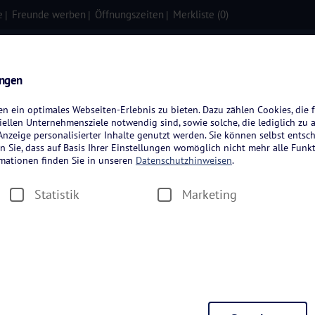
e
Freunde werben
Öffnungszeiten
Merkliste (
0
)
isen
Kreuzfahrten
Flugreisen
ungen
 ein optimales Webseiten-Erlebnis zu bieten. Dazu zählen Cookies, die f
ellen Unternehmensziele notwendig sind, sowie solche, die lediglich zu 
nzeige personalisierter Inhalte genutzt werden. Sie können selbst entsc
n Sie, dass auf Basis Ihrer Einstellungen womöglich nicht mehr alle Funkt
rmationen finden Sie in unseren
Datenschutzhinweisen
.
Statistik
Marketing