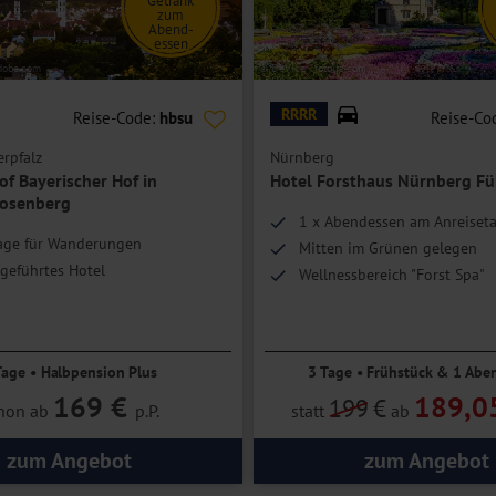
Getränk
zum
Abend-
essen
adobe.com
© DeVIce - fotolia.com
RRRR
Reise-Code:
hbsu
Reise-Co
rpfalz
Nürnberg
f Bayerischer Hof in
Hotel Forsthaus Nürnberg Fü
Rosenberg
1 x Abendessen am Anreiset
Lage für Wanderungen
Mitten im Grünen gelegen
geführtes Hotel
Wellnessbereich "Forst Spa"
Tage • Halbpension Plus
3 Tage • Frühstück & 1 Abe
169 €
189,0
199
€
hon ab
p.P.
statt
ab
zum Angebot
zum Angebot