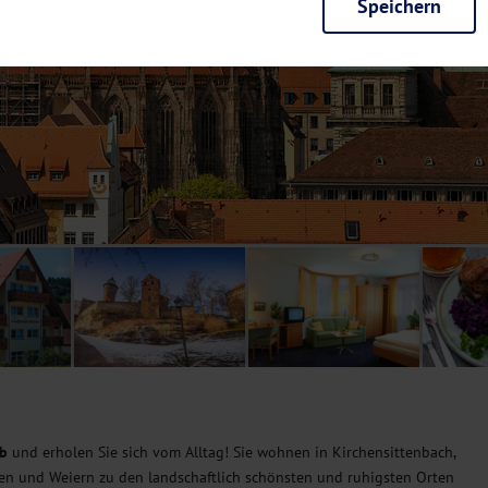
Speichern
rieb der Seite unbedingt notwendig und ermöglichen beispielsweise siche
en wir mit dieser Art von Cookies ebenfalls erkennen, ob Sie in Ihrem Pr
e bei einem erneuten Besuch unserer Seite schneller zur Verfügung zu st
seite weiter zu verbessern, erfassen wir anonymisierte Daten für Statis
ielsweise die Besucherzahlen und den Effekt bestimmter Seiten unseres 
nutzen hierfür Dienste von Google und Facebook. Durch diese Dienste kan
bsite erfassten Daten, kommen. Weitere Hinweise zu der Verarbeitung Ihr
nen Ihre Einwilligung jederzeit in den
Cookie-Einstellungen
widerrufen.
m Ihnen personalisierte Inhalte, passend zu Ihren Interessen anzuzeigen.
lb
und erholen Sie sich vom Alltag! Sie wohnen in Kirchensittenbach,
ten und Weiern zu den landschaftlich schönsten und ruhigsten Orten