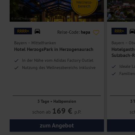
Wellness-
bereich
© Hotel HerzogsPark
© vulcanus - stock.
RRRR+
RRR+
Reise-Code:
hepa
Bayern – Mittelfranken
Bayern – Obe
Hotel HerzogsPark in Herzogenaurach
Hotelgastho
Sulzbach-
In der Nähe vom Adidas Factory Outlet
Ideale 
Nutzung des Wellnessbereichs inklusive
Familien
3 Tage • Halbpension
3 
169 €
schon ab
p.P.
sc
zum Angebot