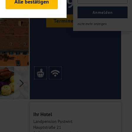
199 ,-
Alle bestätigen
rheitsrelevante
ofil eingeloggt bleiben
Anmelden
ellen.
Termine & Preise
nicht mehr anzeigen
tiken und Analysen. Mithilfe
Web-Auftritts ermitteln und
n es zu einer Drittlands
er Daten finden Sie in unseren
Galerie
Ihr Hotel
Landpension Postwirt
Hauptstraße 21