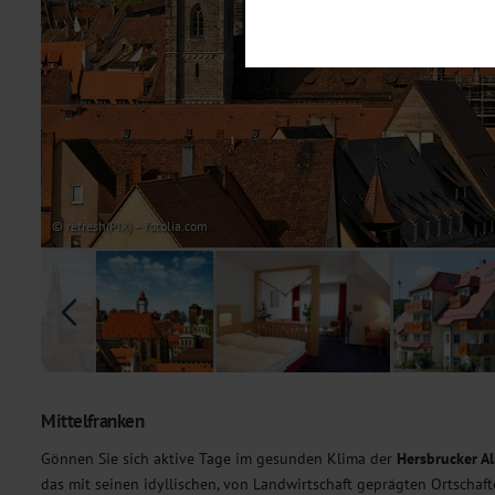
Notwendig
Diese Cookies sind für den Bet
Funktionalitäten. Außerdem könn
möchten, um Ihnen unsere Dienst
Statistik
Um unser Angebot und unsere Web
dieser Cookies können wir beisp
unsere Inhalte optimieren. Wir 
Übermittlung, der auf unsere We
Datenschutzhinweisen
. Sie kön
© refresh(PIX) – fotolia.com
Marketing
Diese Cookies werden genutzt, u
Mittelfranken
Gönnen Sie sich aktive Tage im gesunden Klima der
Hersbrucker A
das mit seinen idyllischen, von Landwirtschaft geprägten Ortschaf