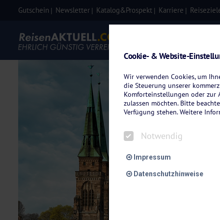
Gutschein
Newsletter
Katalog&Prospekt
Karriere
Reiseziel
Eigenanre
Cookie- & Website-Einstell
Wir verwenden Cookies, um Ihnen
die Steuerung unserer kommerzi
Komforteinstellungen oder zur A
zulassen möchten. Bitte beachte
Verfügung stehen. Weitere Info
Notwendig
Impressum
Datenschutzhinweise