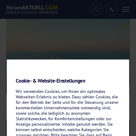
Tog
nav
Cookie- & Website-Einstellungen
Galerie
© TUI Cruises GmbH
Wir verwenden Cookies, um Ihnen ein optimales
Webseiten-Erlebnis zu bieten. Dazu zählen Cookies, die
für den Betrieb der Seite und für die Steuerung unserer
kommerziellen Unternehmensziele notwendig sind,
sowie solche, die lediglich zu anonymen
Statistikzwecken, für Komforteinstellungen oder zur
Anzeige personalisierter Inhalte genutzt werden. Sie
Reise-Code:
mslk
RRRRR
können selbst entscheiden, welche Kategorien Sie
zulassen möchten. Bitte beachten Sie, dass auf Basis