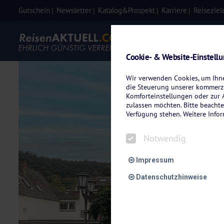
Gutschein
Newsletter
Katalog&Prospekt
Karriere
Reiseziel
Eigenanre
Cookie- & Website-Einstell
Wir verwenden Cookies, um Ihnen
die Steuerung unserer kommerzi
Komforteinstellungen oder zur A
zulassen möchten. Bitte beachte
Verfügung stehen. Weitere Info
Notwendig
Impressum
Datenschutzhinweise