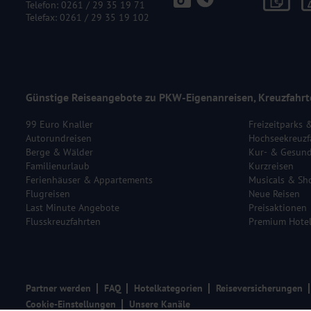
Telefon:
0261 / 29 35 19 71
Telefax: 0261 / 29 35 19 102
Günstige Reiseangebote zu PKW-Eigenanreisen, Kreuzfahrt
99 Euro Knaller
Freizeitparks 
Autorundreisen
Hochseekreuzf
Berge & Wälder
Kur- & Gesund
Familienurlaub
Kurzreisen
Ferienhäuser & Appartements
Musicals & Sh
Flugreisen
Neue Reisen
Last Minute Angebote
Preisaktionen
Flusskreuzfahrten
Premium Hote
Partner werden
FAQ
Hotelkategorien
Reiseversicherungen
Cookie-Einstellungen
Unsere Kanäle