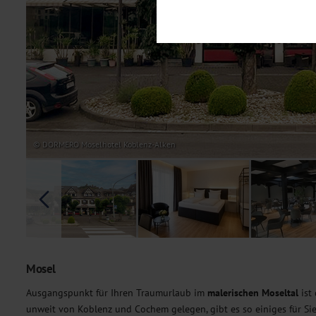
Notwendig
Diese Cookies sind für den Bet
Funktionalitäten. Außerdem könn
möchten, um Ihnen unsere Dienst
Statistik
Um unser Angebot und unsere Web
dieser Cookies können wir beisp
unsere Inhalte optimieren. Wir 
Übermittlung, der auf unsere We
Datenschutzhinweisen
. Sie kön
© DORMERO Moselhotel Koblenz-Alken
Marketing
Diese Cookies werden genutzt, u
Mosel
Ausgangspunkt für Ihren Traumurlaub im
malerischen Moseltal
ist
unweit von Koblenz und Cochem gelegen, gibt es so einiges für Si