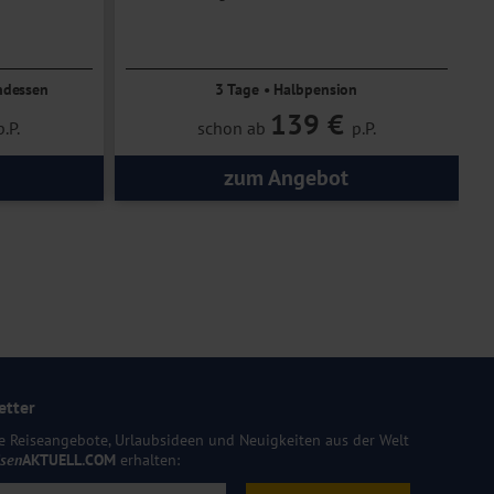
rück
ndessen
3 Tage • Halbpension
139 €
p.P.
schon ab
p.P.
zum Angebot
etter
e Reiseangebote, Urlaubsideen und Neuigkeiten aus der Welt
isen
AKTUELL.COM
erhalten: