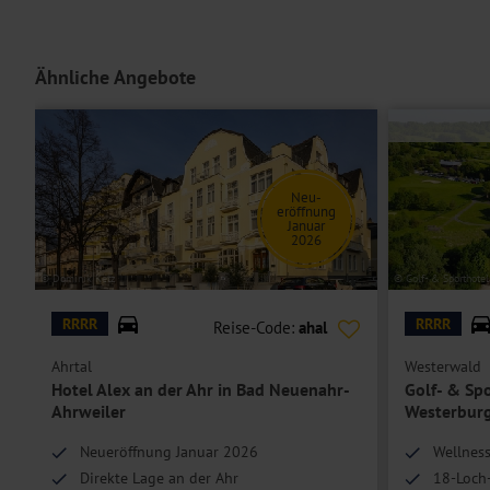
Die
Doppelzimmer Standard
des Hotels sind mit Doppelbett oder g
Minibar ausgestattet.
Doppelzimmer Komfort
erwarten Sie bei der gleichen Ausstattung f
Ähnliche Angebote
Einzelzimmer Standard bzw. Komfort
bieten eine Schlafgelegenheit f
Hoteleinrichtungen und Zimmerausstattung teilweise gegen Gebühr.
Neu-
eröffnung
Januar
2026
© Dominik Ketz
© Golf- & Sporthote
RRRR
RRRR
Reise-Code:
ahal
Ahrtal
Westerwald
Hotel Alex an der Ahr in Bad Neuenahr-
Golf- & Sp
Ahrweiler
Westerbur
Neueröffnung Januar 2026
Wellness
Direkte Lage an der Ahr
18-Loch-