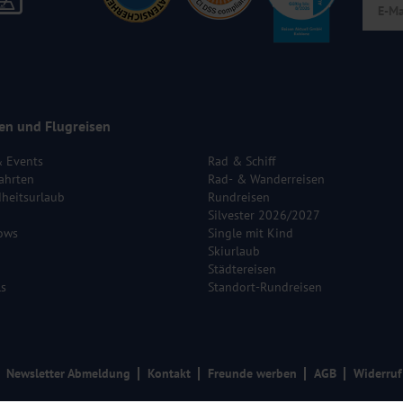
en und Flugreisen
& Events
Rad & Schiff
ahrten
Rad- & Wanderreisen
heitsurlaub
Rundreisen
Silvester 2026/2027
ows
Single mit Kind
Skiurlaub
Städtereisen
ls
Standort-Rundreisen
Newsletter Abmeldung
Kontakt
Freunde werben
AGB
Widerruf