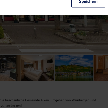
Speichern
rieb der Seite unbedingt notwendig und ermöglichen beispielsweise siche
en wir mit dieser Art von Cookies ebenfalls erkennen, ob Sie in Ihrem Pr
e bei einem erneuten Besuch unserer Seite schneller zur Verfügung zu st
seite weiter zu verbessern, erfassen wir anonymisierte Daten für Statis
ielsweise die Besucherzahlen und den Effekt bestimmter Seiten unseres 
nutzen hierfür Dienste von Google und Facebook. Durch diese Dienste kan
bsite erfassten Daten, kommen. Weitere Hinweise zu der Verarbeitung Ihr
nen Ihre Einwilligung jederzeit in den
Cookie-Einstellungen
widerrufen.
m Ihnen personalisierte Inhalte, passend zu Ihren Interessen anzuzeigen.
 die beschauliche Gemeinde Alken. Umgeben von Weinbergen und
e zu entdecken!