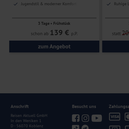
Jugendstil & moderner Komfort
Ruhige L
und weit
3 Tage • Frühstück
139 €
20
schon ab
p.P.
statt
zum Angebot
Anschrift
Besucht uns
Zahlungs
Reisen Aktuell GmbH
In den Weniken 1
D - 56070 Koblenz