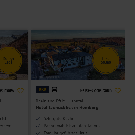
Ruhige
Inkl.
Lage
Sauna
© Hotel Taunusblick
© H
RRR
e:
malw
Reise-Code:
taun
l
Rheinland-Pfalz – Lahntal
R
Hotel Taunusblick in Hömberg
eich
Sehr gute Küche
dernem
Panoramablick auf den Taunus
Familiär geführtes Haus