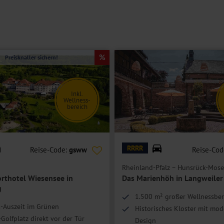
etrennten Betten, Bad oder Dusche/WC, Föhn, TV, Telefon und einer
risch renoviert.
ür eine Person (nicht an Silvester).
Preisknaller sichern!
Inkl.
Wellness-
bereich
l Wiesensee
© Das Marienhöh
RRRR
Reise-Code:
gsww
Reise-Cod
Rheinland-Pfalz – Hunsrück-Mose
orthotel Wiesensee in
Das Marienhöh in Langweiler
g
1.500 m² großer Wellnessber
-Auszeit im Grünen
Historisches Kloster mit mo
Golfplatz direkt vor der Tür
Design