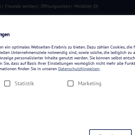
e
Freunde werben
Öffnungszeiten
Merkliste (
0
)
isen
Kreuzfahrten
Flugreisen
ungen
 ein optimales Webseiten-Erlebnis zu bieten. Dazu zählen Cookies, die f
ellen Unternehmensziele notwendig sind, sowie solche, die lediglich zu 
nzeige personalisierter Inhalte genutzt werden. Sie können selbst entsc
n Sie, dass auf Basis Ihrer Einstellungen womöglich nicht mehr alle Funkt
rmationen finden Sie in unseren
Datenschutzhinweisen
.
Statistik
Marketing