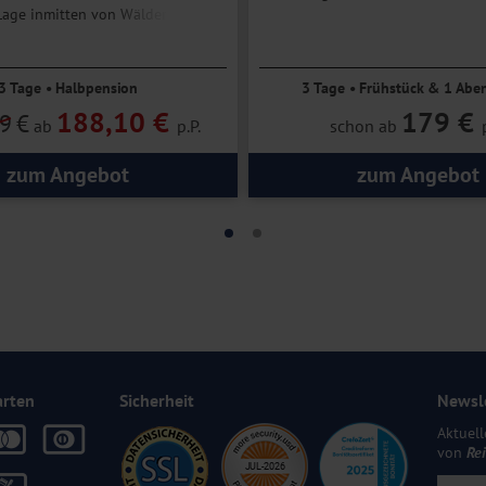
age inmitten von Wäldern, Seen
Ruhe und Erholung im Huns
läufiger Natur
3 Tage • Halbpension
3 Tage • Frühstück & 1 Abe
188,10 €
179 €
9
€
ab
p.P.
schon ab
zum Angebot
zum Angebot
arten
Sicherheit
Newsl
Aktuell
von
Re