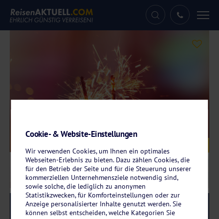
Tog
nav
Cookie- & Website-Einstellungen
Galerie
© drubig-photo – fotolia.com
Wir verwenden Cookies, um Ihnen ein optimales
Webseiten-Erlebnis zu bieten. Dazu zählen Cookies, die
für den Betrieb der Seite und für die Steuerung unserer
kommerziellen Unternehmensziele notwendig sind,
sowie solche, die lediglich zu anonymen
Statistikzwecken, für Komforteinstellungen oder zur
Anzeige personalisierter Inhalte genutzt werden. Sie
Reise-Code:
svmotr
RRR
können selbst entscheiden, welche Kategorien Sie