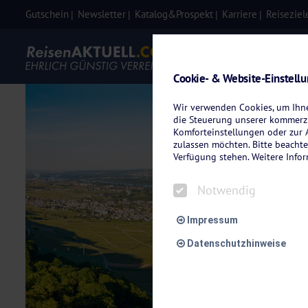
Gutschein
Newsletter
Katalog&Prospekt
Karriere
Reiseziel
Eigenanre
Cookie- & Website-Einstell
Wir verwenden Cookies, um Ihnen
die Steuerung unserer kommerzi
Komforteinstellungen oder zur A
zulassen möchten. Bitte beachte
Verfügung stehen. Weitere Info
Notwendig
Impressum
Datenschutzhinweise