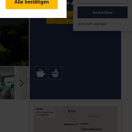
Alle bestätigen
ab €
rheitsrelevante
ofil eingeloggt bleiben
Anmelden
Termine & Preise
ellen.
nicht mehr anzeigen
tiken und Analysen. Mithilfe
Web-Auftritts ermitteln und
n es zu einer Drittlands
er Daten finden Sie in unseren
Galerie