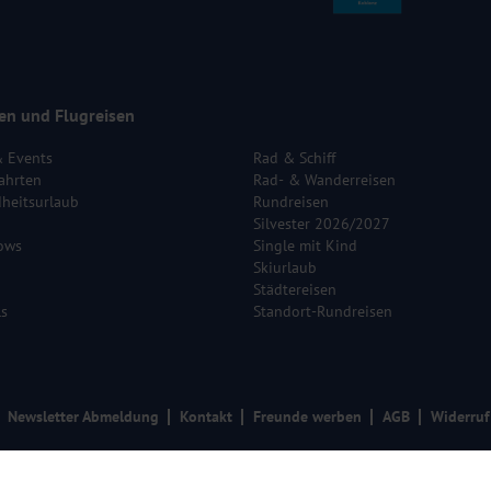
en und Flugreisen
& Events
Rad & Schiff
ahrten
Rad- & Wanderreisen
heitsurlaub
Rundreisen
Silvester 2026/2027
ows
Single mit Kind
Skiurlaub
Städtereisen
ls
Standort-Rundreisen
Newsletter Abmeldung
Kontakt
Freunde werben
AGB
Widerruf