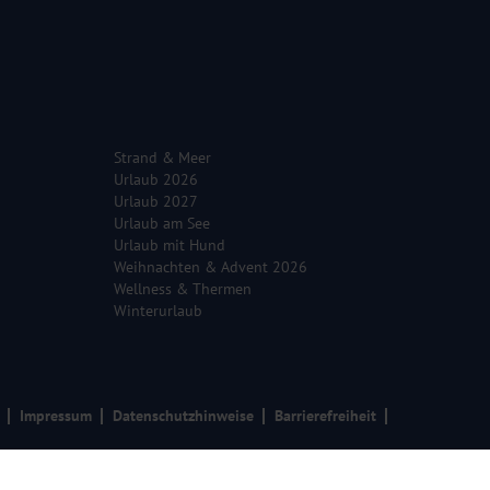
Strand & Meer
Urlaub 2026
Urlaub 2027
Urlaub am See
Urlaub mit Hund
Weihnachten & Advent 2026
Wellness & Thermen
Winterurlaub
Impressum
Datenschutzhinweise
Barrierefreiheit