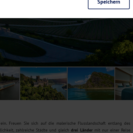
Speichern
rieb der Seite unbedingt notwendig und ermöglichen beispielsweise siche
en wir mit dieser Art von Cookies ebenfalls erkennen, ob Sie in Ihrem Pr
e bei einem erneuten Besuch unserer Seite schneller zur Verfügung zu st
seite weiter zu verbessern, erfassen wir anonymisierte Daten für Statis
ielsweise die Besucherzahlen und den Effekt bestimmter Seiten unseres 
nutzen hierfür Dienste von Google und Facebook. Durch diese Dienste kan
bsite erfassten Daten, kommen. Weitere Hinweise zu der Verarbeitung Ihr
nen Ihre Einwilligung jederzeit in den
Cookie-Einstellungen
widerrufen.
m Ihnen personalisierte Inhalte, passend zu Ihren Interessen anzuzeigen.
n. Freuen Sie sich auf die malerische Flusslandschaft entlang des
chkeit, zahlreiche Städte und gleich
drei Länder
mit nur einer Reise