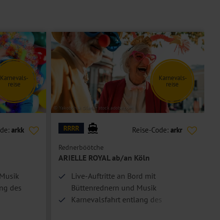
Karnevals-
Karnevals-
reise
reise
© Yakobchuk Olena - stock.adobe.com
© A
RRRR
ode:
arkk
Reise-Code:
arkr
Rednerböötche
R
ARIELLE ROYAL ab/an Köln
t Musik
Live-Auftritte an Bord mit
ang des
Büttenrednern und Musik
Karnevalsfahrt entlang des
romantischen Rheins