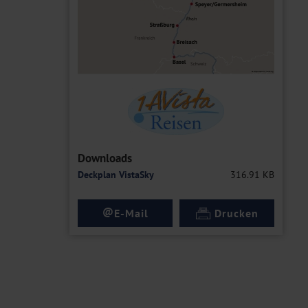
Downloads
Deckplan VistaSky
316.91 KB
@
E-Mail
Drucken