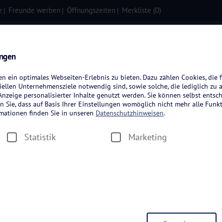
e
Freunde werben
Öffnungszeiten
Merkliste (
0
)
isen
Kreuzfahrten
Flugreisen
ungen
 ein optimales Webseiten-Erlebnis zu bieten. Dazu zählen Cookies, die f
ellen Unternehmensziele notwendig sind, sowie solche, die lediglich zu 
nzeige personalisierter Inhalte genutzt werden. Sie können selbst entsc
n Sie, dass auf Basis Ihrer Einstellungen womöglich nicht mehr alle Funkt
rmationen finden Sie in unseren
Datenschutzhinweisen
.
Statistik
Marketing