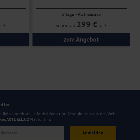
3 Tage • All Inclusive
299 €
p.P.
schon ab
p.P.
zum Angebot
etter
e Reiseangebote, Urlaubsideen und Neuigkeiten aus der Welt
isen
AKTUELL.COM
erhalten:
Anmelden