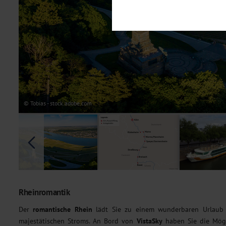
Notwendig
Diese Cookies sind für den Bet
Funktionalitäten. Außerdem könn
möchten, um Ihnen unsere Dienst
Statistik
Um unser Angebot und unsere Web
dieser Cookies können wir beisp
unsere Inhalte optimieren. Wir 
Übermittlung, der auf unsere We
Datenschutzhinweisen
. Sie kön
© Tobias - stock.adobe.com
Marketing
Diese Cookies werden genutzt, u
Rheinromantik
Der
romantische Rhein
lädt Sie zu einem wunderbaren Urlaub ei
majestätischen Stroms. An Bord von
VistaSky
haben Sie die Mögli