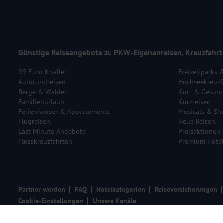
Günstige Reiseangebote zu PKW-Eigenanreisen, Kreuzfahrt
99 Euro Knaller
Freizeitparks 
Autorundreisen
Hochseekreuzf
Berge & Wälder
Kur- & Gesund
Familienurlaub
Kurzreisen
Ferienhäuser & Appartements
Musicals & Sh
Flugreisen
Neue Reisen
Last Minute Angebote
Preisaktionen
Flusskreuzfahrten
Premium Hote
Partner werden
FAQ
Hotelkategorien
Reiseversicherungen
Cookie-Einstellungen
Unsere Kanäle