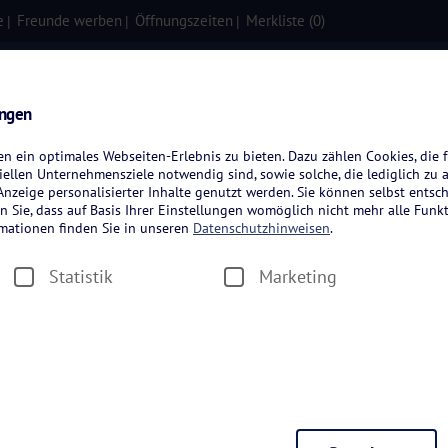
e
Freunde werben
Öffnungszeiten
Merkliste (
0
)
isen
Kreuzfahrten
Flugreisen
ungen
 ein optimales Webseiten-Erlebnis zu bieten. Dazu zählen Cookies, die f
ellen Unternehmensziele notwendig sind, sowie solche, die lediglich zu 
nzeige personalisierter Inhalte genutzt werden. Sie können selbst entsc
n Sie, dass auf Basis Ihrer Einstellungen womöglich nicht mehr alle Funkt
rmationen finden Sie in unseren
Datenschutzhinweisen
.
Statistik
Marketing