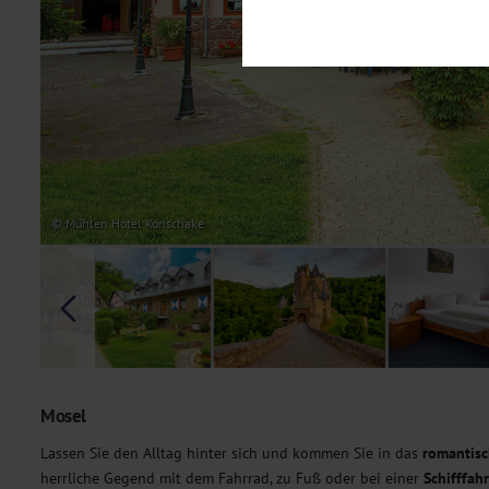
Notwendig
Diese Cookies sind für den Bet
Funktionalitäten. Außerdem könn
möchten, um Ihnen unsere Dienst
Statistik
Um unser Angebot und unsere Web
dieser Cookies können wir beisp
unsere Inhalte optimieren. Wir 
Übermittlung, der auf unsere We
Datenschutzhinweisen
. Sie kön
© Mühlen Hotel Konschake
Marketing
Diese Cookies werden genutzt, u
Mosel
Lassen Sie den Alltag hinter sich und kommen Sie in das
romantis
herrliche Gegend mit dem Fahrrad, zu Fuß oder bei einer
Schifffahr