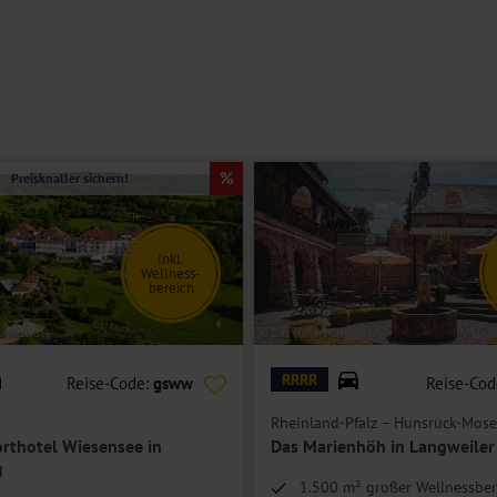
Preisknaller sichern!
Inkl.
Wellness-
bereich
l Wiesensee
© Das Marienhöh
RRRR
Reise-Code:
gsww
Reise-Cod
Rheinland-Pfalz – Hunsrück-Mose
orthotel Wiesensee in
Das Marienhöh in Langweiler
g
1.500 m² großer Wellnessber