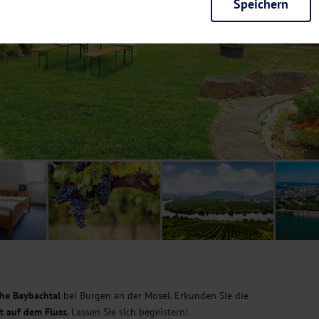
Speichern
rieb der Seite unbedingt notwendig und ermöglichen beispielsweise siche
en wir mit dieser Art von Cookies ebenfalls erkennen, ob Sie in Ihrem Pr
e bei einem erneuten Besuch unserer Seite schneller zur Verfügung zu st
seite weiter zu verbessern, erfassen wir anonymisierte Daten für Statis
ielsweise die Besucherzahlen und den Effekt bestimmter Seiten unseres 
nutzen hierfür Dienste von Google und Facebook. Durch diese Dienste kan
bsite erfassten Daten, kommen. Weitere Hinweise zu der Verarbeitung Ihr
nen Ihre Einwilligung jederzeit in den
Cookie-Einstellungen
widerrufen.
m Ihnen personalisierte Inhalte, passend zu Ihren Interessen anzuzeigen.
che Baybachtal
bei Burgen an der Mosel. Erkunden Sie die
t auf dem Fluss
. Lassen Sie sich begeistern!