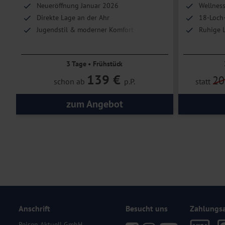
Neueröffnung Januar 2026
Wellness
Direkte Lage an der Ahr
18-Loch-
Jugendstil & moderner Komfort
Ruhige L
und weit
3 Tage • Frühstück
139 €
20
schon ab
p.P.
statt
zum Angebot
Anschrift
Besucht uns
Zahlungs
Reisen Aktuell GmbH