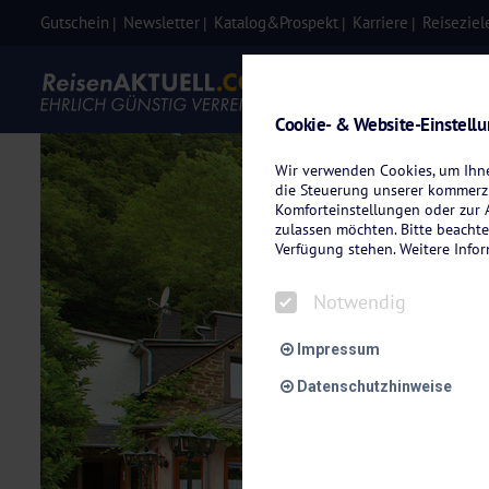
Gutschein
Newsletter
Katalog&Prospekt
Karriere
Reiseziel
Eigenanre
Cookie- & Website-Einstell
Wir verwenden Cookies, um Ihnen
die Steuerung unserer kommerzi
Komforteinstellungen oder zur A
zulassen möchten. Bitte beachte
Verfügung stehen. Weitere Info
Notwendig
Impressum
Datenschutzhinweise