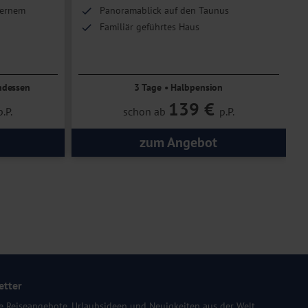
dernem
Panoramablick auf den Taunus
Familiär geführtes Haus
rück
ndessen
3 Tage • Halbpension
139 €
p.P.
schon ab
p.P.
zum Angebot
etter
e Reiseangebote, Urlaubsideen und Neuigkeiten aus der Welt