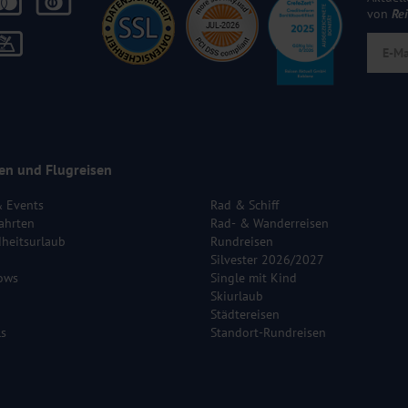
von
Re
en und Flugreisen
& Events
Rad & Schiff
ahrten
Rad- & Wanderreisen
heitsurlaub
Rundreisen
Silvester 2026/2027
ows
Single mit Kind
Skiurlaub
Städtereisen
ls
Standort-Rundreisen