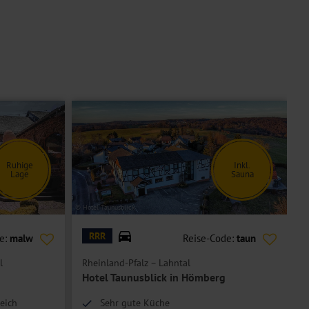
Ruhige
Inkl.
Lage
Sauna
© Hotel Taunusblick
© H
RRR
e:
malw
Reise-Code:
taun
l
Rheinland-Pfalz – Lahntal
R
Hotel Taunusblick in Hömberg
eich
Sehr gute Küche