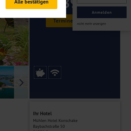
89 ,-
Alle bestätigen
rheitsrelevante
ofil eingeloggt bleiben
Anmelden
ellen.
Termine & Preise
nicht mehr anzeigen
tiken und Analysen. Mithilfe
Web-Auftritts ermitteln und
n es zu einer Drittlands
er Daten finden Sie in unseren
Galerie
Ihr Hotel
Mühlen Hotel Konschake
Baybachstraße 50