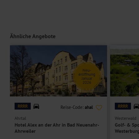
Ähnliche Angebote
Neu-
eröffnung
Januar
2026
© Dominik Ketz
© Golf- & Sporthote
RRRR
RRRR
Reise-Code:
ahal
Ahrtal
Westerwald
Hotel Alex an der Ahr in Bad Neuenahr-
Golf- & Sp
Ahrweiler
Westerbur