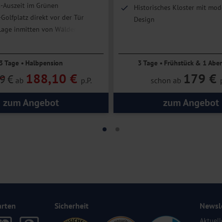
-Auszeit im Grünen
Historisches Kloster mit mo
Golfplatz direkt vor der Tür
Design
age inmitten von Wäldern, Seen
Ruhe und Erholung im Huns
läufiger Natur
3 Tage • Halbpension
3 Tage • Frühstück & 1 Abe
188,10 €
179 €
9
€
ab
p.P.
schon ab
zum Angebot
zum Angebot
arten
Sicherheit
Newsl
Aktuell