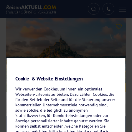
Tog
nav
Cookie- & Website-Einstellungen
Galerie
© f11photo – stock.adobe.com
Wir verwenden Cookies, um Ihnen ein optimales
Webseiten-Erlebnis zu bieten. Dazu zählen Cookies, die
für den Betrieb der Seite und für die Steuerung unserer
kommerziellen Unternehmensziele notwendig sind,
sowie solche, die lediglich zu anonymen
Statistikzwecken, für Komforteinstellungen oder zur
Anzeige personalisierter Inhalte genutzt werden. Sie
Reise-Code:
nofr
RRR
können selbst entscheiden, welche Kategorien Sie
zulassen möchten. Bitte beachten Sie, dass auf Basis