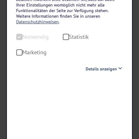
Nordfrankreich in seiner schönsten Form
Ihrer Einstellungen womöglich nicht mehr alle
Rundreise durch die Normandie und Bretagne
Funktionalitäten der Seite zur Verfügung stehen.
Weitere Informationen finden Sie in unseren
8 Tage • Frühstück
Datenschutzhinweisen
.
- 250 € RABATT
Notwendig
Statistik
bei Buchung bis 15.08.26!
Marketing
Danach erhöhen sich die Preise.
Details anzeigen
1.549
,-
statt ab €
1.299 ,-
Notwendig
ab €
Diese Cookies sind für den Betrieb der Seite unbedingt
notwendig und ermöglichen beispielsweise
sicherheitsrelevante Funktionalitäten. Außerdem
Termine & Preise
können wir mit dieser Art von Cookies ebenfalls
erkennen, ob Sie in Ihrem Profil eingeloggt bleiben
möchten, um Ihnen unsere Dienste bei einem erneuten
Besuch unserer Seite schneller zur Verfügung zu stellen.
Statistik