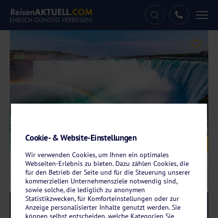
Tog
nav
Cookie- & Website-Einstellungen
Galerie
© Facto Photo - stock.adobe.com
Wir verwenden Cookies, um Ihnen ein optimales
Webseiten-Erlebnis zu bieten. Dazu zählen Cookies, die
für den Betrieb der Seite und für die Steuerung unserer
kommerziellen Unternehmensziele notwendig sind,
sowie solche, die lediglich zu anonymen
Statistikzwecken, für Komforteinstellungen oder zur
Reise-Code:
eawe
RRR
Anzeige personalisierter Inhalte genutzt werden. Sie
können selbst entscheiden, welche Kategorien Sie