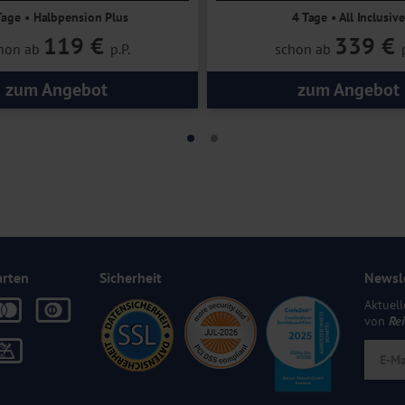
Tage • Halbpension Plus
4 Tage • All Inclusive
119 €
339 €
hon ab
p.P.
schon ab
zum Angebot
zum Angebot
arten
Sicherheit
Newsl
Aktuell
von
Re