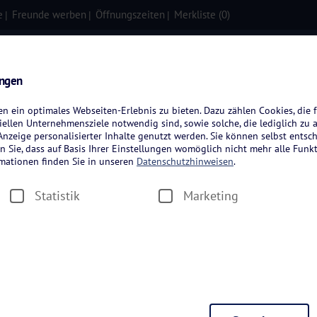
e
Freunde werben
Öffnungszeiten
Merkliste (
0
)
isen
Kreuzfahrten
Flugreisen
ungen
 ein optimales Webseiten-Erlebnis zu bieten. Dazu zählen Cookies, die f
ellen Unternehmensziele notwendig sind, sowie solche, die lediglich zu 
nzeige personalisierter Inhalte genutzt werden. Sie können selbst entsc
n Sie, dass auf Basis Ihrer Einstellungen womöglich nicht mehr alle Funkt
rmationen finden Sie in unseren
Datenschutzhinweisen
.
Statistik
Marketing