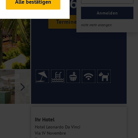
169 ,-
Alle bestätigen
rheitsrelevante
ofil eingeloggt bleiben
Anmelden
ellen.
Termine & Preise
nicht mehr anzeigen
tiken und Analysen. Mithilfe
Web-Auftritts ermitteln und
n es zu einer Drittlands
er Daten finden Sie in unseren
Galerie
Ihr Hotel
Hotel Leonardo Da Vinci
Via IV Novembre