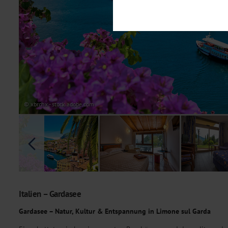
Notwendig
Diese Cookies sind für den Bet
Funktionalitäten. Außerdem könn
möchten, um Ihnen unsere Dienst
Statistik
Um unser Angebot und unsere Web
dieser Cookies können wir beisp
unsere Inhalte optimieren. Wir 
Übermittlung, der auf unsere We
Datenschutzhinweisen
. Sie kön
© xbrchx - stock.adobe.com
Marketing
Diese Cookies werden genutzt, u
Italien – Gardasee
Gardasee – Natur, Kultur & Entspannung in Limone sul Garda