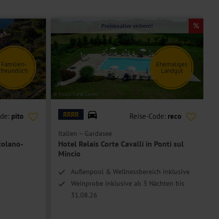
Preisknaller sichern!
Familien-
Ehemaliges
freundlich
Landgut
© Relais Corte Cavalli
© B
RRRR
ode:
pito
Reise-Code:
reco
Italien – Gardasee
I
colano-
Hotel Relais Corte Cavalli in Ponti sul
Mincio
Außenpool & Wellnessbereich inklusive
Weinprobe inklusive ab 3 Nächten bis
31.08.26
Urlaubsresidenz in ehemaligem Landgut