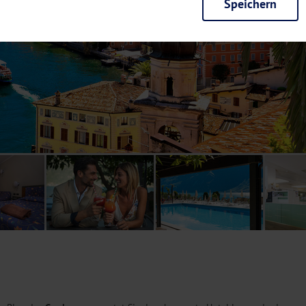
Speichern
rieb der Seite unbedingt notwendig und ermöglichen beispielsweise siche
en wir mit dieser Art von Cookies ebenfalls erkennen, ob Sie in Ihrem Pr
e bei einem erneuten Besuch unserer Seite schneller zur Verfügung zu st
seite weiter zu verbessern, erfassen wir anonymisierte Daten für Statis
ielsweise die Besucherzahlen und den Effekt bestimmter Seiten unseres 
nutzen hierfür Dienste von Google und Facebook. Durch diese Dienste kan
bsite erfassten Daten, kommen. Weitere Hinweise zu der Verarbeitung Ihr
nen Ihre Einwilligung jederzeit in den
Cookie-Einstellungen
widerrufen.
m Ihnen personalisierte Inhalte, passend zu Ihren Interessen anzuzeigen.