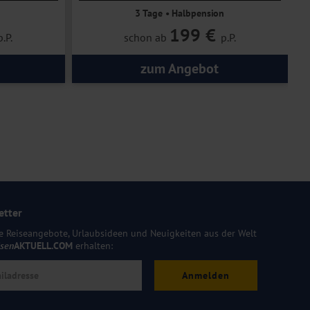
3 Tage • Halbpension
199 €
p.P.
schon ab
p.P.
zum Angebot
etter
e Reiseangebote, Urlaubsideen und Neuigkeiten aus der Welt
isen
AKTUELL.COM
erhalten:
Anmelden