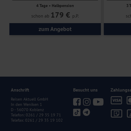
4 Tage • Halbpension
3 
179 €
schon ab
p.P.
sc
zum Angebot
Anschrift
Besucht uns
Zahlungs
Reisen Aktuell GmbH
In den Weniken 1
D - 56070 Koblenz
Telefon:
0261 / 29 35 19 71
Telefax: 0261 / 29 35 19 102