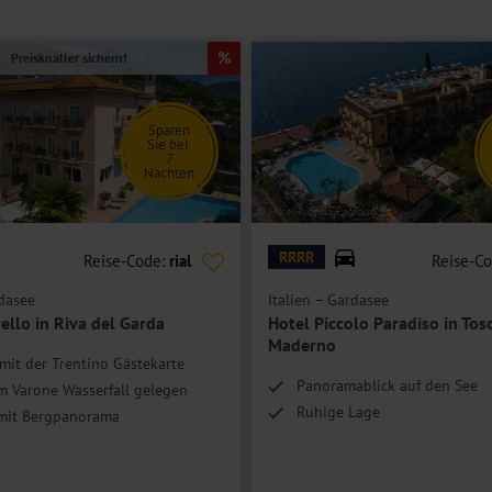
Preisknaller sichern!
gen über Doppelbett oder getrennte Betten, Bad oder Dusche/WC,
n Balkon.
Sparen
Sie bei
7
upthaus und verfügen bei gleicher Ausstattung über einen Safe,
Nächten
 Seeblick.
© Hotel Piccolo Paradiso
tung wie Doppelzimmer und Platz für bis zu 4 Personen.
RRRR
Reise-Code:
rial
Reise-C
rdasee
Italien – Gardasee
ello in Riva del Garda
Hotel Piccolo Paradiso in Tos
Maderno
 mit der Trentino Gästekarte
Panoramablick auf den See
m Varone Wasserfall gelegen
Ruhige Lage
mit Bergpanorama