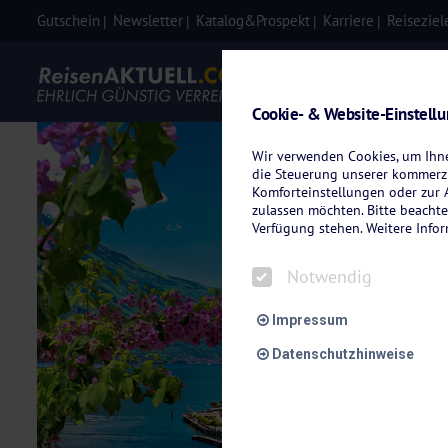
Gutschein
Newsletter
Katalog&Prospekt
Karriere
Reiseziel
Eigenanre
Cookie- & Website-Einstell
Wir verwenden Cookies, um Ihnen
die Steuerung unserer kommerzi
Komforteinstellungen oder zur A
zulassen möchten. Bitte beachte
Verfügung stehen. Weitere Info
Notwendig
Impressum
Datenschutzhinweise