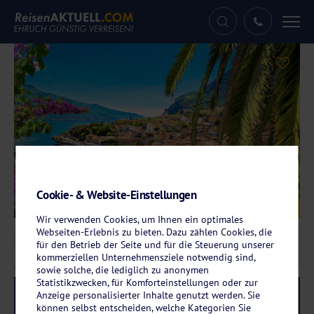
Tog
nav
Cookie- & Website-Einstellungen
Galerie
© xbrchx - stock.adobe.com
Wir verwenden Cookies, um Ihnen ein optimales
Webseiten-Erlebnis zu bieten. Dazu zählen Cookies, die
für den Betrieb der Seite und für die Steuerung unserer
kommerziellen Unternehmensziele notwendig sind,
sowie solche, die lediglich zu anonymen
Statistikzwecken, für Komforteinstellungen oder zur
Anzeige personalisierter Inhalte genutzt werden. Sie
Reise-Code:
pavi
RRRR
können selbst entscheiden, welche Kategorien Sie