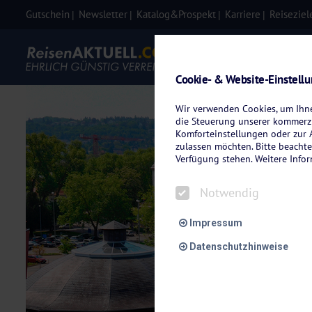
Gutschein
Newsletter
Katalog&Prospekt
Karriere
Reiseziel
Eigenanre
Cookie- & Website-Einstell
Wir verwenden Cookies, um Ihnen
die Steuerung unserer kommerzi
Komforteinstellungen oder zur A
zulassen möchten. Bitte beachte
Verfügung stehen. Weitere Info
Notwendig
Impressum
Datenschutzhinweise