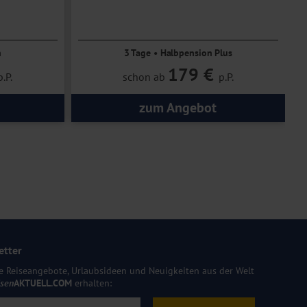
n
3 Tage • Halbpension Plus
179 €
p.P.
schon ab
p.P.
zum Angebot
etter
e Reiseangebote, Urlaubsideen und Neuigkeiten aus der Welt
isen
AKTUELL.COM
erhalten: