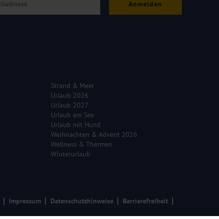
Anmelden
Strand & Meer
Urlaub 2026
Urlaub 2027
Urlaub am See
Urlaub mit Hund
Weihnachten & Advent 2026
Wellness & Thermen
Winterurlaub
Impressum
Datenschutzhinweise
Barrierefreiheit