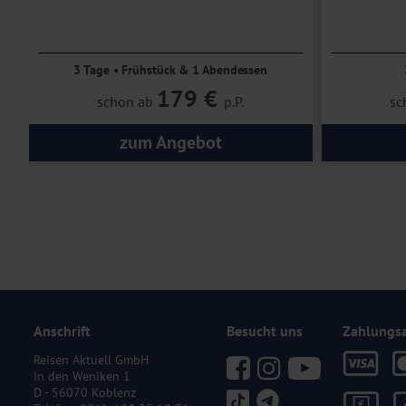
Ruhe und Erholung im Hunsrück
Familien
3 Tage • Frühstück & 1 Abendessen
179 €
schon ab
p.P.
sc
zum Angebot
Anschrift
Besucht uns
Zahlungs
Reisen Aktuell GmbH
In den Weniken 1
D - 56070 Koblenz