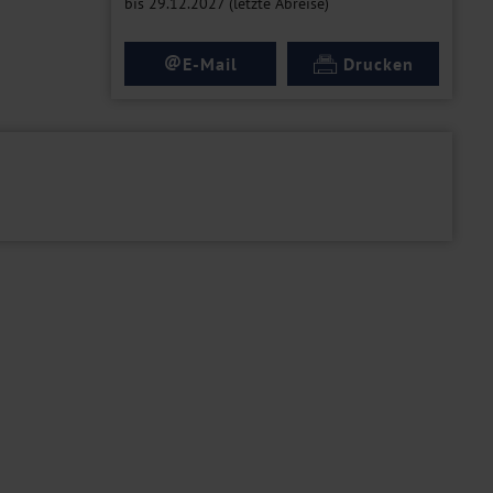
bis 29.12.2027 (letzte Abreise)
@
E-Mail
Drucken