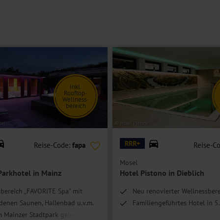
ize-Bett, Bad oder Dusche/WC, Föhn, Safe, TV, Telefon, Kühlschrank
stattet.
ger und bieten ein Kingsize-Bett.
Inkl.
Rooftop-
Wellness-
bereich
el
© Hotel Pistono
RRR+
Reise-Code:
fapa
Reise-C
Mosel
arkhotel in Mainz
Hotel Pistono in Dieblich
bereich „FAVORITE Spa" mit
Neu renovierter Wellnessber
denen Saunen, Hallenbad u.v.m.
Familiengeführtes Hotel in 5
m Mainzer Stadtpark gelegen