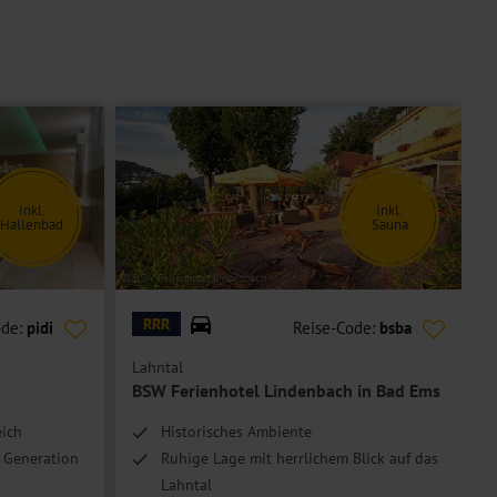
Inkl.
Inkl.
Hallenbad
Sauna
© BSW Ferienhotel Lindenbach
© M
RRR
ode:
pidi
Reise-Code:
bsba
Lahntal
BSW Ferienhotel Lindenbach in Bad Ems
eich
Historisches Ambiente
. Generation
Ruhige Lage mit herrlichem Blick auf das
Lahntal