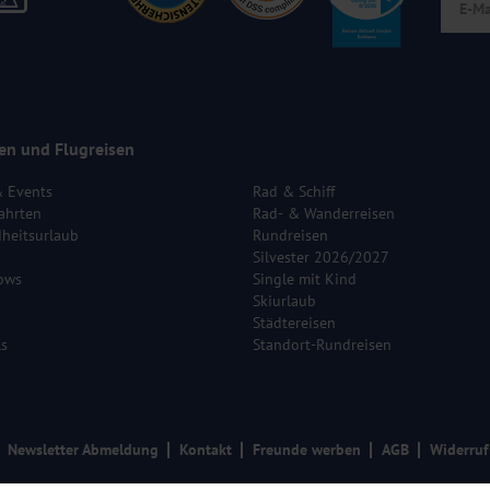
en und Flugreisen
& Events
Rad & Schiff
ahrten
Rad- & Wanderreisen
heitsurlaub
Rundreisen
Silvester 2026/2027
ows
Single mit Kind
Skiurlaub
Städtereisen
ls
Standort-Rundreisen
Newsletter Abmeldung
Kontakt
Freunde werben
AGB
Widerruf