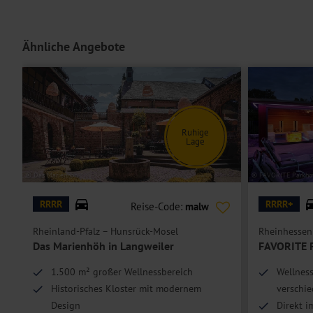
Unterbringung
Die modernen
Doppelzimmer Komfort Queen
sind mit einem Queens
Ähnliche Angebote
oder Minibar sowie teilweise einem Kaffee- und Teezubereiter ausge
Doppelzimmer Komfort King
sind bei gleicher Ausstattung geräumi
Einzelzimmer
sind Doppelzimmer zur Einzelbelegung.
Hoteleinrichtungen und Zimmerausstattung teilweise gegen Gebühr.
Ruhige
Lage
© Das Marienhöh
© FAVORITE Parkhot
RRRR
RRRR+
Reise-Code:
malw
Rheinland-Pfalz – Hunsrück-Mosel
Rheinhessen
f
Das Marienhöh in Langweiler
FAVORITE P
1.500 m² großer Wellnessbereich
Wellness
Historisches Kloster mit modernem
verschie
Design
Direkt i