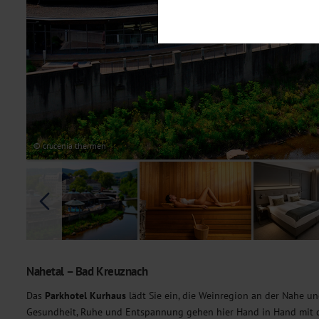
Notwendig
Diese Cookies sind für den Bet
Funktionalitäten. Außerdem könn
möchten, um Ihnen unsere Dienst
Statistik
Um unser Angebot und unsere Web
dieser Cookies können wir beisp
unsere Inhalte optimieren. Wir 
Übermittlung, der auf unsere We
Datenschutzhinweisen
. Sie kön
© crucenia thermen
Marketing
Diese Cookies werden genutzt, u
Nahetal – Bad Kreuznach
Das
Parkhotel Kurhaus
lädt Sie ein, die Weinregion an der Nahe u
Gesundheit, Ruhe und Entspannung gehen hier Hand in Hand mit d