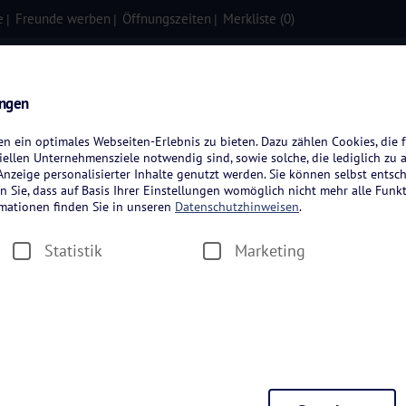
e
Freunde werben
Öffnungszeiten
Merkliste (
0
)
isen
Kreuzfahrten
Flugreisen
ungen
 ein optimales Webseiten-Erlebnis zu bieten. Dazu zählen Cookies, die f
ellen Unternehmensziele notwendig sind, sowie solche, die lediglich zu 
nzeige personalisierter Inhalte genutzt werden. Sie können selbst entsc
n Sie, dass auf Basis Ihrer Einstellungen womöglich nicht mehr alle Funkt
rmationen finden Sie in unseren
Datenschutzhinweisen
.
Statistik
Marketing