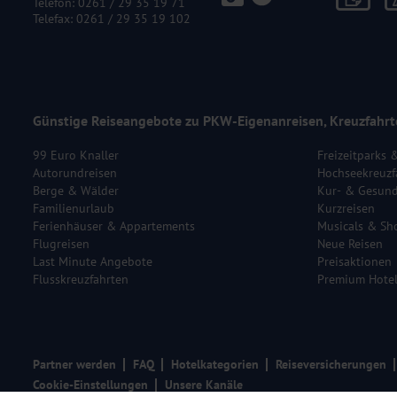
Telefon:
0261 / 29 35 19 71
Telefax: 0261 / 29 35 19 102
Günstige Reiseangebote zu PKW-Eigenanreisen, Kreuzfahrt
99 Euro Knaller
Freizeitparks 
Autorundreisen
Hochseekreuzf
Berge & Wälder
Kur- & Gesund
Familienurlaub
Kurzreisen
Ferienhäuser & Appartements
Musicals & Sh
Flugreisen
Neue Reisen
Last Minute Angebote
Preisaktionen
Flusskreuzfahrten
Premium Hote
Partner werden
FAQ
Hotelkategorien
Reiseversicherungen
Cookie-Einstellungen
Unsere Kanäle