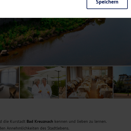
Speichern
rieb der Seite unbedingt notwendig und ermöglichen beispielsweise siche
en wir mit dieser Art von Cookies ebenfalls erkennen, ob Sie in Ihrem Pr
e bei einem erneuten Besuch unserer Seite schneller zur Verfügung zu st
seite weiter zu verbessern, erfassen wir anonymisierte Daten für Statis
ielsweise die Besucherzahlen und den Effekt bestimmter Seiten unseres 
nutzen hierfür Dienste von Google und Facebook. Durch diese Dienste kan
bsite erfassten Daten, kommen. Weitere Hinweise zu der Verarbeitung Ihr
nen Ihre Einwilligung jederzeit in den
Cookie-Einstellungen
widerrufen.
m Ihnen personalisierte Inhalte, passend zu Ihren Interessen anzuzeigen.
nd die Kurstadt
Bad Kreuznach
kennen und lieben zu lernen.
en Annehmlichkeiten des Stadtlebens.