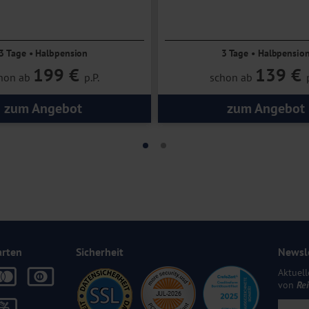
geführtes Hotel
3 Tage • Halbpension
3 Tage • Halbpensio
199 €
139 €
hon ab
p.P.
schon ab
zum Angebot
zum Angebot
arten
Sicherheit
Newsl
Aktuell
von
Re