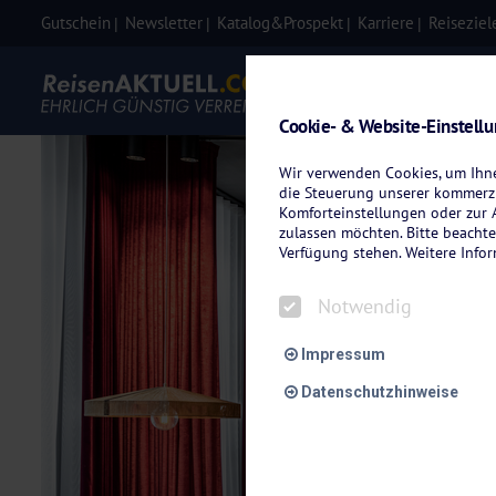
Gutschein
Newsletter
Katalog&Prospekt
Karriere
Reiseziel
Eigenanre
Cookie- & Website-Einstell
Wir verwenden Cookies, um Ihnen
die Steuerung unserer kommerzi
Komforteinstellungen oder zur A
zulassen möchten. Bitte beachte
Verfügung stehen. Weitere Info
Notwendig
Impressum
Datenschutzhinweise