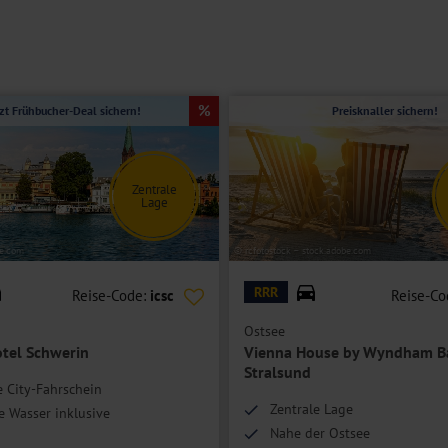
tzt Frühbucher-Deal sichern!
Preisknaller sichern!
Zentrale
Lage
be.com
© rcfotostock – stock.adobe.com
RRR
Reise-Code:
icsc
Reise-Co
Ostsee
otel Schwerin
Vienna House by Wyndham Ba
Stralsund
e City-Fahrschein
Zentrale Lage
e Wasser inklusive
Nahe der Ostsee