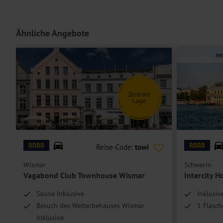
Ähnliche Angebote
Je
Zentrale
Lage
© Vagabond Club Townhouse Wismar
© spuno - stock.ado
RRRR
RRRR
Reise-Code:
towi
Wismar
Schwerin
Vagabond Club Townhouse Wismar
Intercity H
Sauna Inklusive
Inklusiv
Besuch des Welterbehauses Wismar
1 Flasch
Inklusive