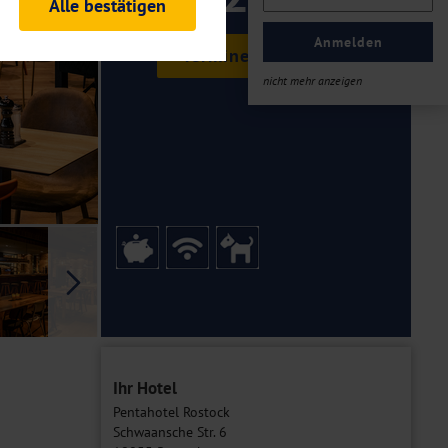
ab €
Alle bestätigen
rheitsrelevante
ofil eingeloggt bleiben
Anmelden
Termine & Preise
ellen.
nicht mehr anzeigen
tiken und Analysen. Mithilfe
Web-Auftritts ermitteln und
n es zu einer Drittlands
er Daten finden Sie in unseren
Galerie
Ihr Hotel
Pentahotel Rostock
Schwaansche Str. 6