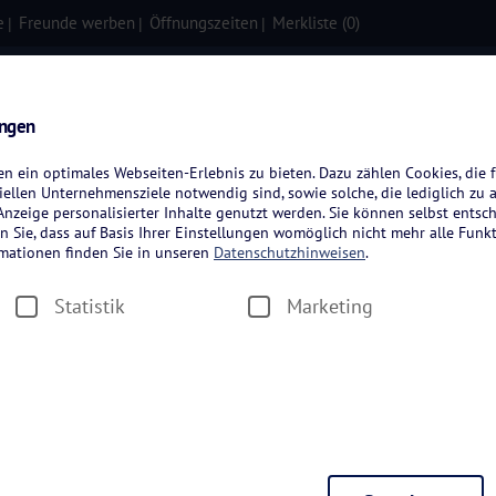
e
Freunde werben
Öffnungszeiten
Merkliste (
0
)
isen
Kreuzfahrten
Flugreisen
ungen
 ein optimales Webseiten-Erlebnis zu bieten. Dazu zählen Cookies, die f
ellen Unternehmensziele notwendig sind, sowie solche, die lediglich zu 
nzeige personalisierter Inhalte genutzt werden. Sie können selbst entsc
n Sie, dass auf Basis Ihrer Einstellungen womöglich nicht mehr alle Funkt
rmationen finden Sie in unseren
Datenschutzhinweisen
.
Statistik
Marketing