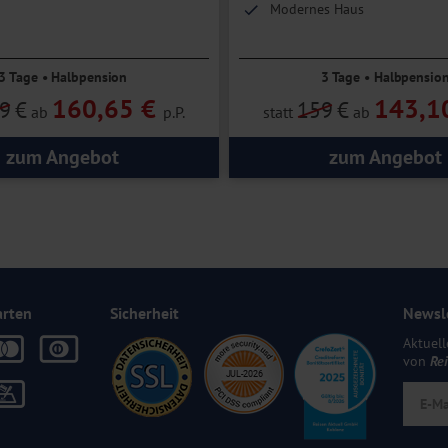
Modernes Haus
3 Tage • Halbpension
3 Tage • Halbpensio
160,65 €
143,1
9
€
159
€
ab
p.P.
statt
ab
zum Angebot
zum Angebot
arten
Sicherheit
Newsl
Aktuell
von
Re