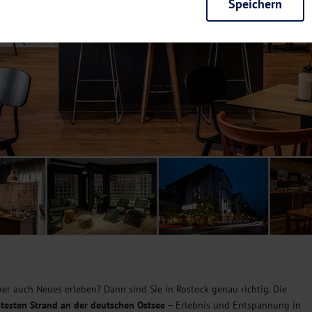
Speichern
rieb der Seite unbedingt notwendig und ermöglichen beispielsweise siche
en wir mit dieser Art von Cookies ebenfalls erkennen, ob Sie in Ihrem Pr
e bei einem erneuten Besuch unserer Seite schneller zur Verfügung zu st
seite weiter zu verbessern, erfassen wir anonymisierte Daten für Statis
ielsweise die Besucherzahlen und den Effekt bestimmter Seiten unseres 
nutzen hierfür Dienste von Google und Facebook. Durch diese Dienste kan
bsite erfassten Daten, kommen. Weitere Hinweise zu der Verarbeitung Ihr
nen Ihre Einwilligung jederzeit in den
Cookie-Einstellungen
widerrufen.
m Ihnen personalisierte Inhalte, passend zu Ihren Interessen anzuzeigen.
er auch Neues erleben? Dann sind Sie in Rostock genau richtig. Die
itesten Strand an der deutschen Ostsee
– Erlebnis und Entspannung in