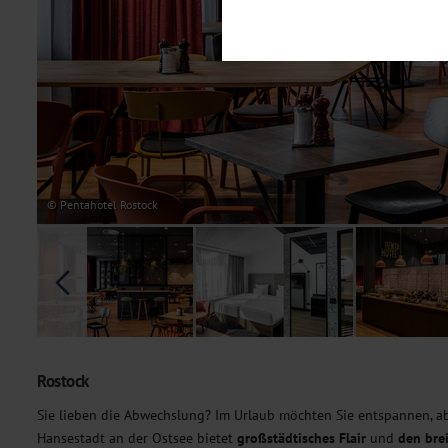
Notwendig
Diese Cookies sind für den Bet
Funktionalitäten. Außerdem könn
möchten, um Ihnen unsere Dienst
Statistik
Um unser Angebot und unsere Web
dieser Cookies können wir beisp
unsere Inhalte optimieren. Wir 
Übermittlung, der auf unsere We
Datenschutzhinweisen
. Sie kön
© Pentahotel Rostock
Marketing
Diese Cookies werden genutzt, u
Rostock
Sie lieben die Abwechslung? Im Urlaub möchten Sie entspannen, ab
Hansestadt an der Ostsee bietet
großstädtisches Flair
und
den bre