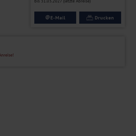
bis 31.03.2027 (letzte Abreise)
@
E-Mail
Drucken
Anreise!