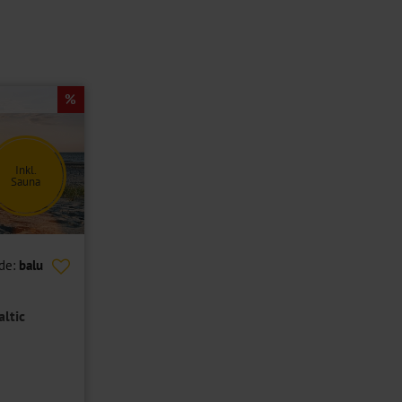
Inkl.
Sauna
de:
balu
ltic