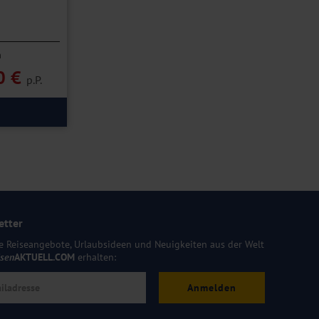
n
0 €
p.P.
etter
e Reiseangebote, Urlaubsideen und Neuigkeiten aus der Welt
isen
AKTUELL.COM
erhalten:
Anmelden