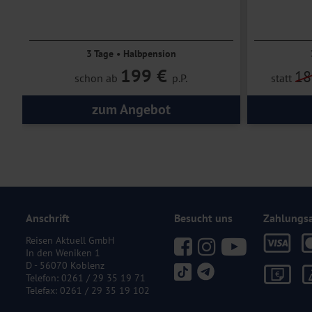
3 Tage • Halbpension
199 €
18
schon ab
p.P.
statt
zum Angebot
Anschrift
Besucht uns
Zahlungs
Reisen Aktuell GmbH
In den Weniken 1
D - 56070 Koblenz
Telefon:
0261 / 29 35 19 71
Telefax: 0261 / 29 35 19 102