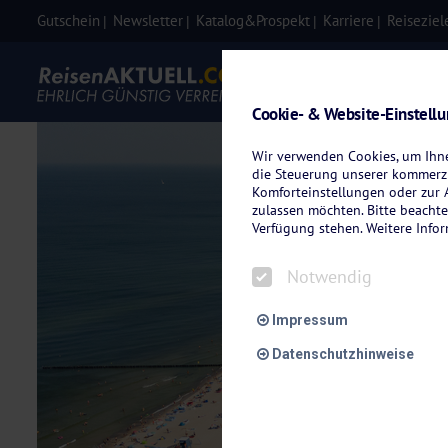
Gutschein
Newsletter
Katalog&Prospekt
Karriere
Reiseziel
Eigenanre
Cookie- & Website-Einstell
Wir verwenden Cookies, um Ihnen
die Steuerung unserer kommerzi
Komforteinstellungen oder zur A
zulassen möchten. Bitte beachte
Verfügung stehen. Weitere Info
Notwendig
Impressum
Datenschutzhinweise