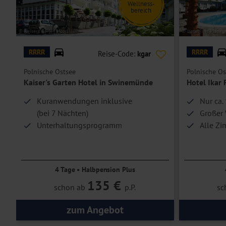
Wellness-
bereich
Die
Einzelzimmer
sind Doppelzimmer Standard zur Einzelbelegung.
Bitte beachten Sie: Ab etwa der 4. Etage bieten die Zimmer seitlich
© Kaiser's Garten Hotel
© Hotel Ikar Plaza
den Küstenwald eingeschränkt. Die Zimmereinteilung obliegt dem 
RRRR
RRRR
Reise-Code:
kgar
Hoteleinrichtungen und Zimmerausstattung teilweise gegen Gebühr.
Polnische Ostsee
Polnische Os
Kaiser's Garten Hotel in Swinemünde
Hotel Ikar 
Kuranwendungen inklusive
Nur ca.
(bei 7 Nächten)
Großer 
Unterhaltungsprogramm
Alle Zi
mit Tanzabend, Live-Konzert u. v. m.
4 Tage • Halbpension Plus
135 €
schon ab
p.P.
sc
zum Angebot