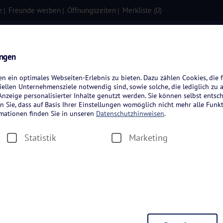
e
Freunde werben
Öffnungszeiten
Merkliste (
0
)
isen
Kreuzfahrten
Flugreisen
ungen
 ein optimales Webseiten-Erlebnis zu bieten. Dazu zählen Cookies, die f
ellen Unternehmensziele notwendig sind, sowie solche, die lediglich zu 
nzeige personalisierter Inhalte genutzt werden. Sie können selbst entsc
n Sie, dass auf Basis Ihrer Einstellungen womöglich nicht mehr alle Funkt
rmationen finden Sie in unseren
Datenschutzhinweisen
.
Statistik
Marketing