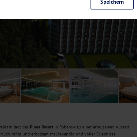
Speichern
rieb der Seite unbedingt notwendig und ermöglichen beispielsweise siche
en wir mit dieser Art von Cookies ebenfalls erkennen, ob Sie in Ihrem Pr
e bei einem erneuten Besuch unserer Seite schneller zur Verfügung zu st
seite weiter zu verbessern, erfassen wir anonymisierte Daten für Statis
ielsweise die Besucherzahlen und den Effekt bestimmter Seiten unseres 
nutzen hierfür Dienste von Google und Facebook. Durch diese Dienste kan
bsite erfassten Daten, kommen. Weitere Hinweise zu der Verarbeitung Ihr
nen Ihre Einwilligung jederzeit in den
Cookie-Einstellungen
widerrufen.
m Ihnen personalisierte Inhalte, passend zu Ihren Interessen anzuzeigen.
äldern lädt das
Pinea Resort
in Poberow zu einer erholsamen Auszeit
herrlich ruhig und erholsam, mal lebendig und voller Erlebnisse.