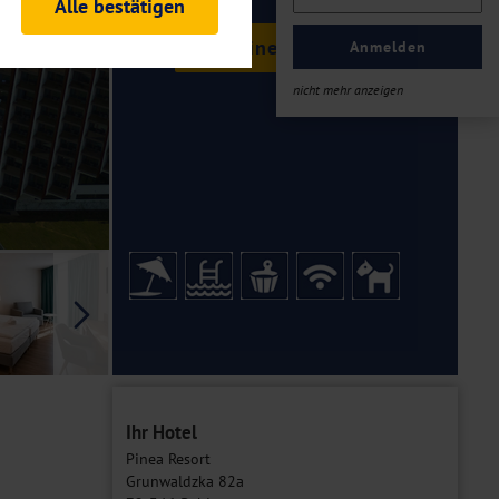
Alle bestätigen
rheitsrelevante
Termine & Preise
ofil eingeloggt bleiben
Anmelden
ellen.
nicht mehr anzeigen
tiken und Analysen. Mithilfe
Web-Auftritts ermitteln und
n es zu einer Drittlands
er Daten finden Sie in unseren
Galerie
Ihr Hotel
Pinea Resort
Grunwaldzka 82a