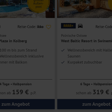
größter
Außen-
pool
en Meerblick. Bei tiefer liegenden Zimmern ist der Blick aufs Meer durch
© West Baltic Resort
Hotel.
RRRR+
Reise-Code:
ikko
Reise-Cod
tsee
Polnische Ostsee
Plaza in Kolberg
West Baltic Resort in Swine
 100 m bis zum Strand
Wellnessbereich mit Hal
Wellnessbereich inklusive
Saunen
mmer mit Balkon
Kurpaket zubuchbar
Promenade bequem errei
Direkt am Meer
4 Tage • Halbpension
6 Tage • Halbpensio
159 €
319 €
hon ab
p.P.
schon ab
zum Angebot
zum Angebot