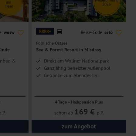
Neueröffnung
am
2026
Meer
© Sea & Forest Resort
© G
RRRR+
e:
wesw
Reise-Code:
sefo
Polnische Ostsee
P
münde
Sea & Forest Resort in Misdroy
lenbad &
Direkt am Woliner Nationalpark
Ganzjährig beheizter Außenpool
Getränke zum Abendessen
chbar
n
4 Tage • Halbpension Plus
169 €
p.P.
schon ab
p.P.
zum Angebot