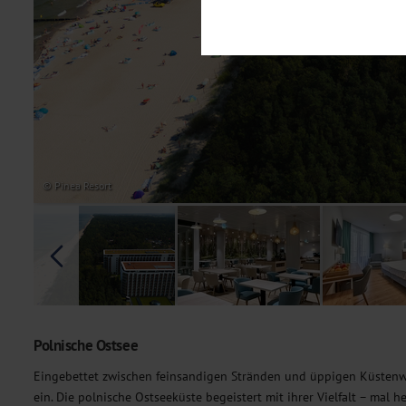
Notwendig
Diese Cookies sind für den Bet
Funktionalitäten. Außerdem könn
möchten, um Ihnen unsere Dienst
Statistik
Um unser Angebot und unsere Web
dieser Cookies können wir beisp
unsere Inhalte optimieren. Wir 
Übermittlung, der auf unsere We
Datenschutzhinweisen
. Sie kön
© Pinea Resort
Marketing
Diese Cookies werden genutzt, u
Polnische Ostsee
Eingebettet zwischen feinsandigen Stränden und üppigen Küstenw
ein. Die polnische Ostseeküste begeistert mit ihrer Vielfalt – mal 