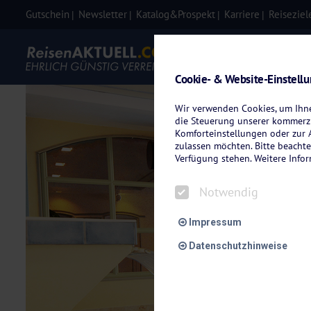
Gutschein
Newsletter
Katalog&Prospekt
Karriere
Reiseziel
Eigenanre
Cookie- & Website-Einstell
Wir verwenden Cookies, um Ihnen
die Steuerung unserer kommerzi
Komforteinstellungen oder zur A
zulassen möchten. Bitte beachte
Verfügung stehen. Weitere Info
Notwendig
Impressum
Datenschutzhinweise