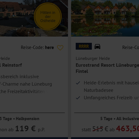
n, Bad oder Dusche/WC, Föhn, Safe, TV, Telefon und eine Minibar.
Mitten in
eten einen trennbaren Wohn- und Schlafbereich.
der
Ostheide
zelbelegung.
torf
© Eurostrand Resort Lüneburger Heide
RRRR
Reise-Code:
here
Reise-C
Heide
Lüneburger Heide
 Reinstorf
Eurostrand Resort Lüneburge
Fintel
sbereich inklusive
Heide-Erlebnis mit haus
f-Charme nahe Lüneburg
Naturbadesee
che Freizeitaktivitäten wie
Umfangreiches Freizeit- u
 oder Dart
Unterhaltungsprogramm
Rundum sorglos dank All 
3 Tage • Halbpension
5 Tage • All Inclusive
119 €
463,5
515
€
hon ab
p.P.
statt
ab