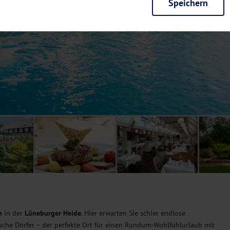
Speichern
rieb der Seite unbedingt notwendig und ermöglichen beispielsweise siche
en wir mit dieser Art von Cookies ebenfalls erkennen, ob Sie in Ihrem Pr
e bei einem erneuten Besuch unserer Seite schneller zur Verfügung zu st
seite weiter zu verbessern, erfassen wir anonymisierte Daten für Statis
ielsweise die Besucherzahlen und den Effekt bestimmter Seiten unseres 
nutzen hierfür Dienste von Google und Facebook. Durch diese Dienste kan
bsite erfassten Daten, kommen. Weitere Hinweise zu der Verarbeitung Ihr
nen Ihre Einwilligung jederzeit in den
Cookie-Einstellungen
widerrufen.
m Ihnen personalisierte Inhalte, passend zu Ihren Interessen anzuzeigen.
n
in der
Lüneburger Heide
. Hier erwarten Sie schier endlose
ische Dörfer – der perfekte Ort für einen Rundum-Wohlfühlurlaub mit