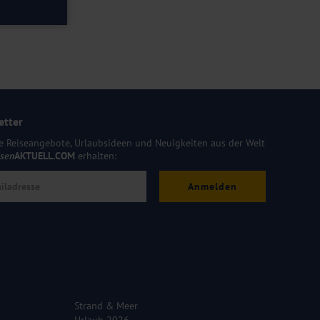
etter
e Reiseangebote, Urlaubsideen und Neuigkeiten aus der Welt
isen
AKTUELL.COM
erhalten:
Anmelden
Strand & Meer
Urlaub 2026