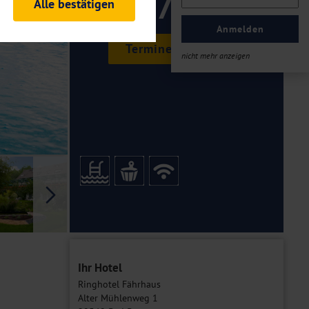
179 ,-
Alle bestätigen
rheitsrelevante
ofil eingeloggt bleiben
Anmelden
ellen.
Termine & Preise
nicht mehr anzeigen
tiken und Analysen. Mithilfe
Web-Auftritts ermitteln und
n es zu einer Drittlands
er Daten finden Sie in unseren
Galerie
Ihr Hotel
Ringhotel Fährhaus
Alter Mühlenweg 1