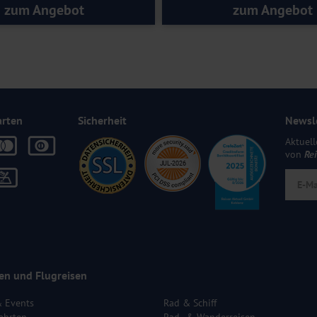
zum Angebot
zum Angebot
arten
Sicherheit
Newsl
Aktuell
von
Re
en und Flugreisen
& Events
Rad & Schiff
ahrten
Rad- & Wanderreisen