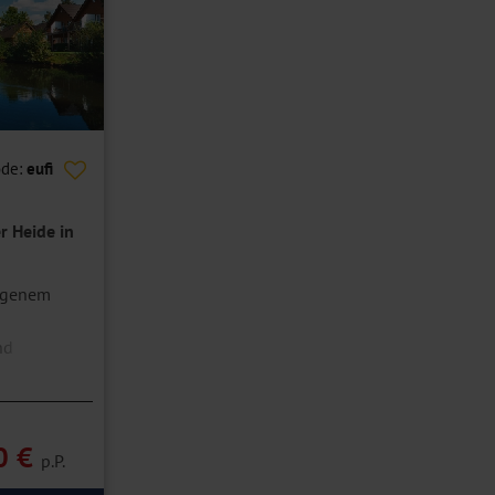
ode:
eufi
r Heide in
eigenem
nd
Inclusive
0 €
p.P.