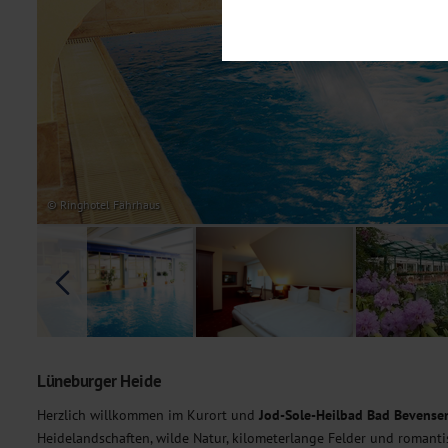
Notwendig
Diese Cookies sind für den Bet
Funktionalitäten. Außerdem könn
möchten, um Ihnen unsere Dienst
Statistik
Um unser Angebot und unsere Web
dieser Cookies können wir beisp
unsere Inhalte optimieren. Wir 
Übermittlung, der auf unsere We
Datenschutzhinweisen
. Sie kön
© Ringhotel Fährhaus
Marketing
Diese Cookies werden genutzt, u
Lüneburger Heide
Herzlich willkommen im Kurort und
Jod-Sole-Heilbad Bad Bevense
Heidelandschaften, wilde Natur, kilometerlange Felder und romant