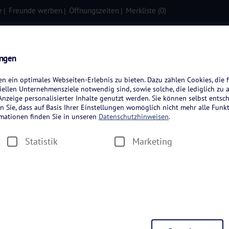
e
Freunde werben
Öffnungszeiten
Merkliste (
0
)
isen
Kreuzfahrten
Flugreisen
ungen
 ein optimales Webseiten-Erlebnis zu bieten. Dazu zählen Cookies, die f
ellen Unternehmensziele notwendig sind, sowie solche, die lediglich zu 
nzeige personalisierter Inhalte genutzt werden. Sie können selbst entsc
n Sie, dass auf Basis Ihrer Einstellungen womöglich nicht mehr alle Funkt
rmationen finden Sie in unseren
Datenschutzhinweisen
.
Statistik
Marketing