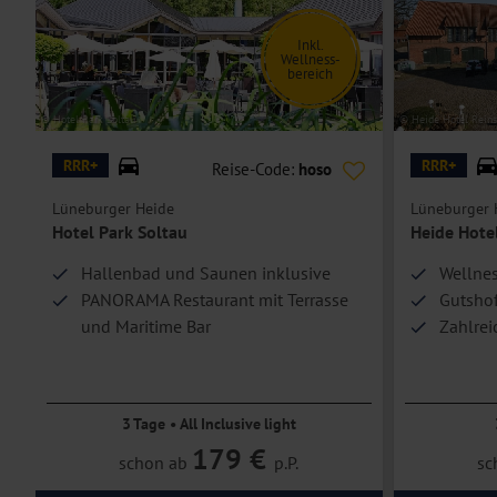
Ihr
Doppelzimmer
verfügt über ein Doppelbett oder getrennte Bette
Inkl.
Doppelzimmer Deluxe
sind bei gleicher Ausstattung größer und bi
Wellness-
bereich
Einzelzimmer
bzw.
Einzelzimmer Deluxe
sind Doppelzimmer zur Ein
© Hotel Park Soltau
© Heide Hotel Reins
Hoteleinrichtungen und Zimmerausstattung teilweise gegen Gebühr.
RRR+
RRR+
Reise-Code:
hoso
Lüneburger Heide
Lüneburger 
Hotel Park Soltau
Heide Hotel
Hallenbad und Saunen inklusive
Wellnes
PANORAMA Restaurant mit Terrasse
Gutsho
und Maritime Bar
Zahlrei
Billard
3 Tage • All Inclusive light
179 €
schon ab
p.P.
sc