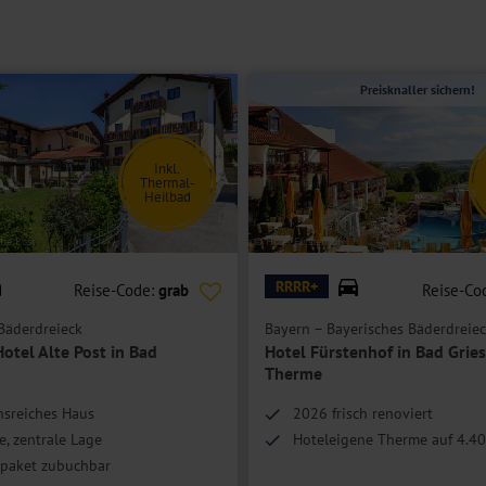
 Doppelbett oder getrennte Betten, Bad oder Dusche/WC, Föhn, Safe,
 und teilweise einen Balkon.
Preisknaller sichern!
Inkl.
Thermal-
Heilbad
lte Post
© Hotel Fürstenhof
RRRR+
Reise-Code:
grab
Reise-Co
Bäderdreieck
Bayern – Bayerisches Bäderdreie
Hotel Alte Post in Bad
Hotel Fürstenhof in Bad Grie
Therme
nsreiches Haus
2026 frisch renoviert
he, zentrale Lage
Hoteleigene Therme auf 4.4
spaket zubuchbar