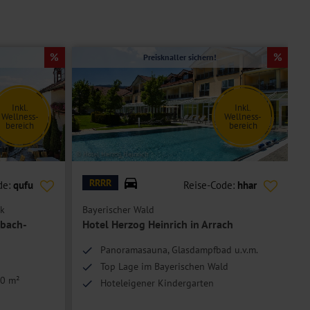
Preisknaller sichern!
Inkl.
Inkl.
Wellness-
Wellness-
bereich
bereich
© Hotel Herzog Heinrich
© D
RRRR
de:
qufu
Reise-Code:
hhar
ck
Bayerischer Wald
B
sbach-
Hotel Herzog Heinrich in Arrach
Panoramasauna, Glasdampfbad u.v.m.
Top Lage im Bayerischen Wald
00 m²
Hoteleigener Kindergarten