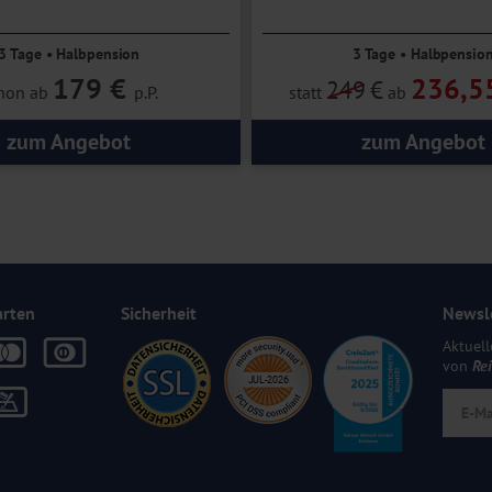
3 Tage • Halbpension
3 Tage • Halbpensio
179 €
236,5
249
€
hon ab
p.P.
statt
ab
zum Angebot
zum Angebot
arten
Sicherheit
Newsl
Aktuell
von
Re