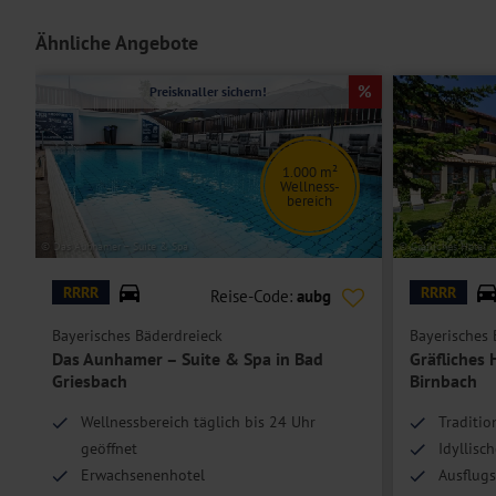
Die
Doppelzimmer Standard
sind geräumiger und verfügen über ein
TV, WLAN und eine Minibar.
Ähnliche Angebote
Die
Junior Suite
verfügt darüber hinaus über eine separate Sitzecke
Preisknaller sichern!
Hoteleinrichtungen und Zimmerausstattung teilweise gegen Gebühr.
1.000 m²
Wellness-
bereich
© Das Aunhamer – Suite & Spa
© Gräfliches Hotel A
RRRR
RRRR
Reise-Code:
aubg
Bayerisches Bäderdreieck
Bayerisches 
Das Aunhamer – Suite & Spa in Bad
Gräfliches 
Griesbach
Birnbach
Wellnessbereich täglich bis 24 Uhr
Traditio
geöffnet
Idyllisc
Erwachsenenhotel
Ausflug