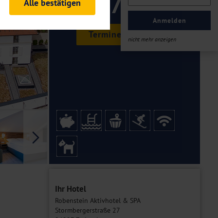
179 ,-
Alle bestätigen
rheitsrelevante
ofil eingeloggt bleiben
Anmelden
ellen.
Termine & Preise
nicht mehr anzeigen
tiken und Analysen. Mithilfe
Web-Auftritts ermitteln und
n es zu einer Drittlands
er Daten finden Sie in unseren
Galerie
Ihr Hotel
Robenstein Aktivhotel & SPA
Stormbergerstraße 27