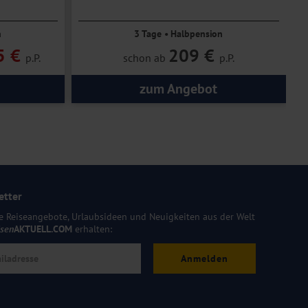
n
3 Tage • Halbpension
5 €
209 €
p.P.
schon ab
p.P.
zum Angebot
etter
e Reiseangebote, Urlaubsideen und Neuigkeiten aus der Welt
isen
AKTUELL.COM
erhalten:
Anmelden