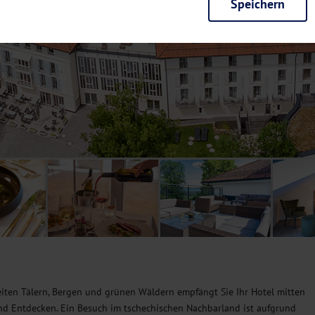
Speichern
rieb der Seite unbedingt notwendig und ermöglichen beispielsweise siche
en wir mit dieser Art von Cookies ebenfalls erkennen, ob Sie in Ihrem Pr
e bei einem erneuten Besuch unserer Seite schneller zur Verfügung zu st
seite weiter zu verbessern, erfassen wir anonymisierte Daten für Statis
ielsweise die Besucherzahlen und den Effekt bestimmter Seiten unseres 
nutzen hierfür Dienste von Google und Facebook. Durch diese Dienste kan
bsite erfassten Daten, kommen. Weitere Hinweise zu der Verarbeitung Ihr
nen Ihre Einwilligung jederzeit in den
Cookie-Einstellungen
widerrufen.
m Ihnen personalisierte Inhalte, passend zu Ihren Interessen anzuzeigen.
iten Tälern, Bergen und grünen Wäldern empfängt Sie Ihr Hotel mitten
nd Entdecken. Ein Besuch im tschechischen Nachbarland ist aufgrund