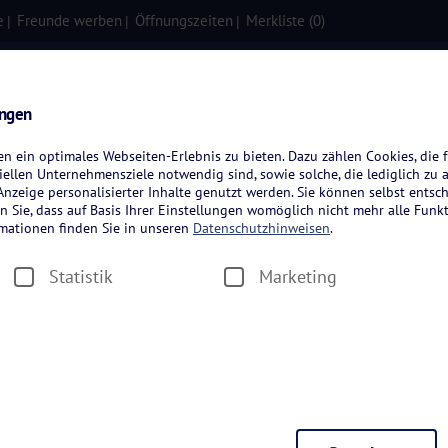
e
Freunde werben
Öffnungszeiten
Merkliste (
0
)
isen
Kreuzfahrten
Flugreisen
ungen
 ein optimales Webseiten-Erlebnis zu bieten. Dazu zählen Cookies, die f
ellen Unternehmensziele notwendig sind, sowie solche, die lediglich zu 
nzeige personalisierter Inhalte genutzt werden. Sie können selbst entsc
n Sie, dass auf Basis Ihrer Einstellungen womöglich nicht mehr alle Funkt
rmationen finden Sie in unseren
Datenschutzhinweisen
.
Statistik
Marketing