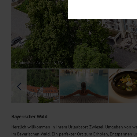
Notwendig
Diese Cookies sind für den Bet
Funktionalitäten. Außerdem könn
möchten, um Ihnen unsere Dienst
Statistik
Um unser Angebot und unsere Web
dieser Cookies können wir beisp
unsere Inhalte optimieren. Wir 
Übermittlung, der auf unsere We
Datenschutzhinweisen
. Sie kön
© Robenstein Aktivhotel & SPA
Marketing
Diese Cookies werden genutzt, u
Bayerischer Wald
Herzlich willkommen in Ihrem Urlaubsort Zwiesel. Umgeben von we
im Bayerischen Wald. Ein perfekter Ort zum Erholen, Entspannen u