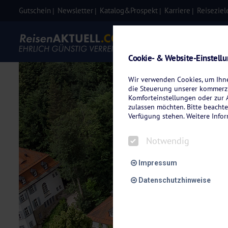
Gutschein
Newsletter
Katalog&Prospekt
Karriere
Reiseziel
Eigenanre
Cookie- & Website-Einstell
Wir verwenden Cookies, um Ihnen
die Steuerung unserer kommerzi
Komforteinstellungen oder zur A
zulassen möchten. Bitte beachte
Verfügung stehen. Weitere Info
Notwendig
Impressum
Datenschutzhinweise