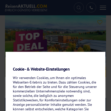
Tog
nav
Cookie- & Website-Einstellungen
Galerie
© Santé Royale Gesundheitsresort Warmbad
Wir verwenden Cookies, um Ihnen ein optimales
Webseiten-Erlebnis zu bieten. Dazu zählen Cookies, die
für den Betrieb der Seite und für die Steuerung unserer
kommerziellen Unternehmensziele notwendig sind,
sowie solche, die lediglich zu anonymen
Statistikzwecken, für Komforteinstellungen oder zur
Reise-Code:
sawa
Anzeige personalisierter Inhalte genutzt werden. Sie
RRRR
können selbst entscheiden, welche Kategorien Sie