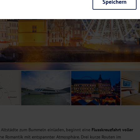
Speichern
rieb der Seite unbedingt notwendig und ermöglichen beispielsweise siche
en wir mit dieser Art von Cookies ebenfalls erkennen, ob Sie in Ihrem Pr
e bei einem erneuten Besuch unserer Seite schneller zur Verfügung zu st
seite weiter zu verbessern, erfassen wir anonymisierte Daten für Statis
ielsweise die Besucherzahlen und den Effekt bestimmter Seiten unseres 
nutzen hierfür Dienste von Google und Facebook. Durch diese Dienste kan
bsite erfassten Daten, kommen. Weitere Hinweise zu der Verarbeitung Ihr
nen Ihre Einwilligung jederzeit in den
Cookie-Einstellungen
widerrufen.
m Ihnen personalisierte Inhalte, passend zu Ihren Interessen anzuzeigen.
e Altstädte zum Bummeln einladen, beginnt eine
Flusskreuzfahrt voller
che Romantik mit entspannter Atmosphäre. Drei kurze Routen im