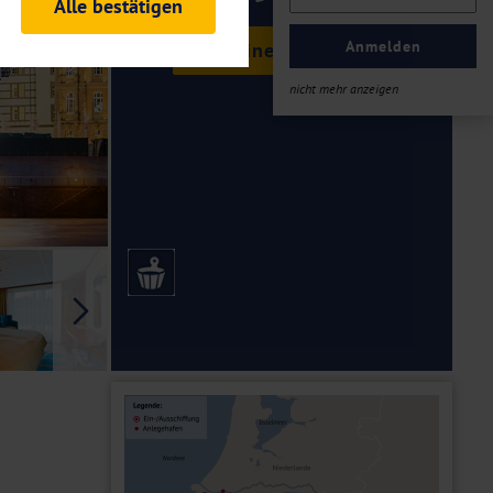
Alle bestätigen
rheitsrelevante
ofil eingeloggt bleiben
Anmelden
Termine & Preise
ellen.
nicht mehr anzeigen
tiken und Analysen. Mithilfe
Web-Auftritts ermitteln und
n es zu einer Drittlands
er Daten finden Sie in unseren
Galerie