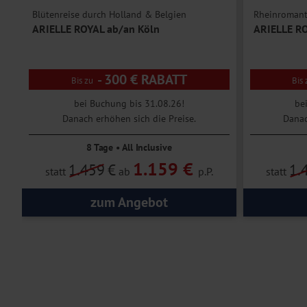
Blütenreise durch Holland & Belgien
Rheinromanti
Downloads.
ARIELLE ROYAL ab/an Köln
ARIELLE RO
- 300 € RABATT
bei Buchung bis 31.08.26!
be
Danach erhöhen sich die Preise.
Danac
8 Tage • All Inclusive
1.159 €
1.459
€
1.
statt
ab
p.P.
statt
zum Angebot