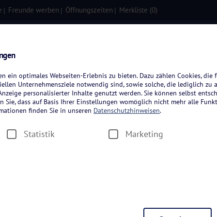
e
Freunde werben
Öffnungszeiten
Merkliste (
0
)
isen
Kreuzfahrten
Flugreisen
ungen
 ein optimales Webseiten-Erlebnis zu bieten. Dazu zählen Cookies, die f
ellen Unternehmensziele notwendig sind, sowie solche, die lediglich zu 
nzeige personalisierter Inhalte genutzt werden. Sie können selbst entsc
n Sie, dass auf Basis Ihrer Einstellungen womöglich nicht mehr alle Funkt
rmationen finden Sie in unseren
Datenschutzhinweisen
.
Statistik
Marketing