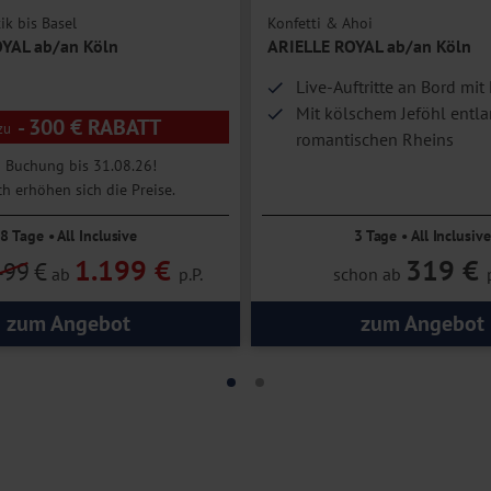
k bis Basel
Konfetti & Ahoi
YAL ab/an Köln
ARIELLE ROYAL ab/an Köln
Live-Auftritte an Bord mi
Mit kölschem Jeföhl entl
- 300 € RABATT
romantischen Rheins
i Buchung bis 31.08.26!
h erhöhen sich die Preise.
8 Tage • All Inclusive
3 Tage • All Inclusive
1.199 €
319 €
499
€
ab
p.P.
schon ab
zum Angebot
zum Angebot