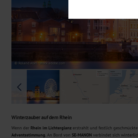
Notwendig
Diese Cookies sind für den Bet
Funktionalitäten. Außerdem könn
möchten, um Ihnen unsere Dienst
Statistik
Um unser Angebot und unsere Web
dieser Cookies können wir beisp
unsere Inhalte optimieren. Wir 
Übermittlung, der auf unsere We
Datenschutzhinweisen
. Sie kön
© Roland Abel - stock.adobe.com
Marketing
Diese Cookies werden genutzt, u
Winterzauber auf dem Rhein
Wenn der
Rhein im Lichterglanz
erstrahlt und festlich geschmückt
Adventsstimmung
. An Bord von
SE-MANON
verbindet sich winterli