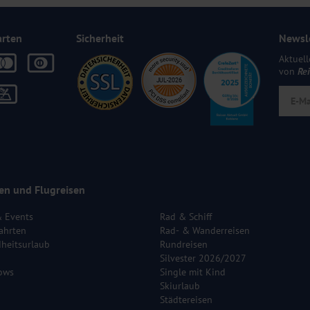
arten
Sicherheit
Newsl
Aktuell
von
Re
en und Flugreisen
& Events
Rad & Schiff
ahrten
Rad- & Wanderreisen
heitsurlaub
Rundreisen
Silvester 2026/2027
ows
Single mit Kind
Skiurlaub
Städtereisen