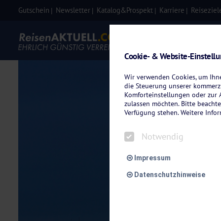
Gutschein
Newsletter
Katalog&Prospekt
Karriere
Reiseziel
Eigenanre
Cookie- & Website-Einstell
Wir verwenden Cookies, um Ihnen
die Steuerung unserer kommerzi
Komforteinstellungen oder zur A
zulassen möchten. Bitte beachte
Verfügung stehen. Weitere Info
Notwendig
Impressum
Datenschutzhinweise