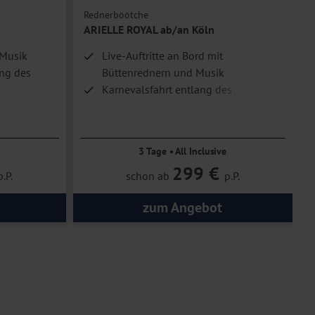
Rednerböötche
R
ARIELLE ROYAL ab/an Köln
t Musik
Live-Auftritte an Bord mit
ang des
Büttenrednern und Musik
Karnevalsfahrt entlang des
romantischen Rheins
3 Tage • All Inclusive
299 €
p.P.
schon ab
p.P.
zum Angebot