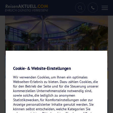
Tog
nav
Cookie- & Website-Einstellungen
Galerie
© Siebenquell GesundZeitResort
Wir verwenden Cookies, um Ihnen ein optimales
Webseiten-Erlebnis zu bieten. Dazu zählen Cookies, die
für den Betrieb der Seite und für die Steuerung unserer
kommerziellen Unternehmensziele notwendig sind,
sowie solche, die lediglich zu anonymen
Statistikzwecken, für Komforteinstellungen oder zur
Anzeige personalisierter Inhalte genutzt werden. Sie
Reise-Code:
sqwe
RRRR
können selbst entscheiden, welche Kategorien Sie