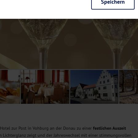
Speichern
rieb der Seite unbedingt notwendig und ermöglichen beispielsweise siche
en wir mit dieser Art von Cookies ebenfalls erkennen, ob Sie in Ihrem Pr
e bei einem erneuten Besuch unserer Seite schneller zur Verfügung zu st
seite weiter zu verbessern, erfassen wir anonymisierte Daten für Statis
ielsweise die Besucherzahlen und den Effekt bestimmter Seiten unseres 
nutzen hierfür Dienste von Google und Facebook. Durch diese Dienste kan
bsite erfassten Daten, kommen. Weitere Hinweise zu der Verarbeitung Ihr
nen Ihre Einwilligung jederzeit in den
Cookie-Einstellungen
widerrufen.
m Ihnen personalisierte Inhalte, passend zu Ihren Interessen anzuzeigen.
 Hotel zur Post in Vohburg an der Donau zu einer
festlichen Auszeit
im Lichterglanz zeigt und der Jahreswechsel mit einer stimmungsvollen