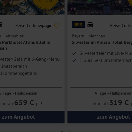
dobe.com
© amyrxa - stock.adobe.com
RRR
Reise-Code:
svpagu
Reise-Code
n – Altmühltal
Bayern – München
m Parkhotel Altmühltal in
Silvester im Amaro Hotel Ber
sen
Silvesterfeier mit Live-Mu
ilvester-Gala mit 6-Gang-Menü
1 Glas Sekt um Mitternach
ellnessbereich
illkommensgetränk
5 Tage • Halbpension
4 Tage • Halbpensio
659 €
319 €
hon ab
p.P.
schon ab
zum Angebot
zum Angebot