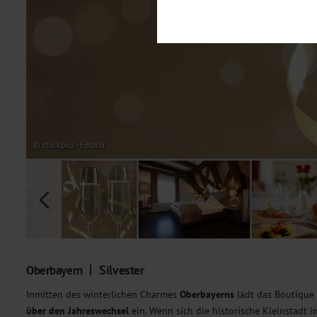
Notwendig
Diese Cookies sind für den Bet
Funktionalitäten. Außerdem könn
möchten, um Ihnen unsere Dienst
Statistik
Um unser Angebot und unsere Web
dieser Cookies können wir beisp
unsere Inhalte optimieren. Wir 
Übermittlung, der auf unsere We
Datenschutzhinweisen
. Sie kön
© stockpics - Fotolia
Marketing
Diese Cookies werden genutzt, u
Silvester
Oberbayern
Inmitten des winterlichen Charmes
Oberbayerns
lädt das Boutique
über den Jahreswechsel
ein. Wenn sich die historische Kleinstadt 