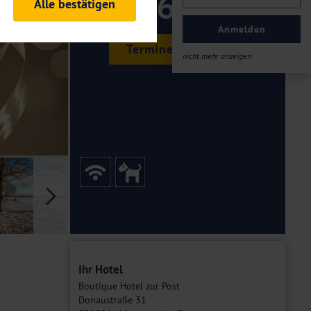
365 ,-
Alle bestätigen
rheitsrelevante
ofil eingeloggt bleiben
Anmelden
ellen.
Termine & Preise
nicht mehr anzeigen
tiken und Analysen. Mithilfe
Web-Auftritts ermitteln und
n es zu einer Drittlands
er Daten finden Sie in unseren
Galerie
Ihr Hotel
Boutique Hotel zur Post
Donaustraße 31