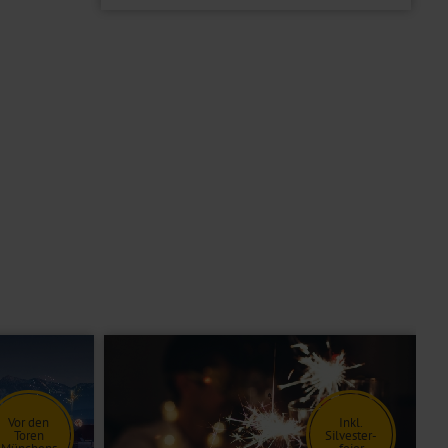
Vor den
Inkl.
Toren
Silvester-
Münchens
feier