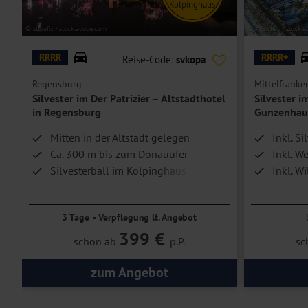
Kolpinghaus
© stgrafix - stock.adobe.com
© ARochau - stock.a
RRRR
RRRR+
Reise-Code:
svkopa
Regensburg
Mittelfranke
Silvester im Der Patrizier – Altstadthotel
Silvester i
in Regensburg
Gunzenhau
Mitten in der Altstadt gelegen
Inkl. S
Ca. 300 m bis zum Donauufer
Inkl. W
Silvesterball im Kolpinghaus mit
Inkl. W
Galabuffet, Getränken und 1 Glas
Sekt
3 Tage • Verpflegung lt. Angebot
399 €
schon ab
p.P.
sc
zum Angebot