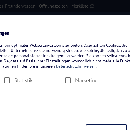
e
Freunde werben
Öffnungszeiten
Merkliste (
0
)
isen
Kreuzfahrten
Flugreisen
ungen
 ein optimales Webseiten-Erlebnis zu bieten. Dazu zählen Cookies, die f
ellen Unternehmensziele notwendig sind, sowie solche, die lediglich zu 
nzeige personalisierter Inhalte genutzt werden. Sie können selbst entsc
n Sie, dass auf Basis Ihrer Einstellungen womöglich nicht mehr alle Funkt
rmationen finden Sie in unseren
Datenschutzhinweisen
.
Statistik
Marketing