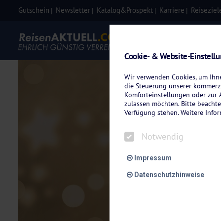
Gutschein
Newsletter
Katalog&Prospekt
Karriere
Reiseziel
Eigenanre
Cookie- & Website-Einstell
Wir verwenden Cookies, um Ihnen
die Steuerung unserer kommerzi
Komforteinstellungen oder zur A
zulassen möchten. Bitte beachte
Verfügung stehen. Weitere Info
Notwendig
Impressum
Datenschutzhinweise