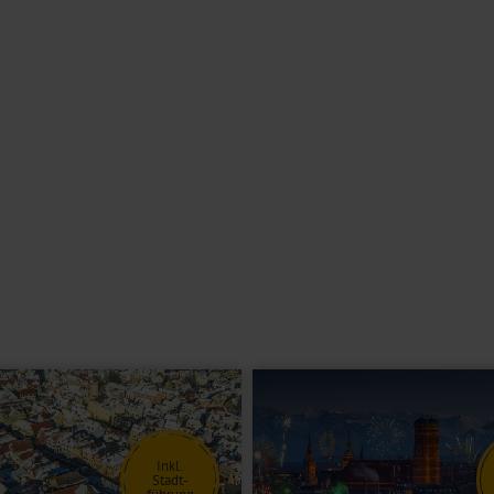
 m entfernt).
g mit dem Frühstück.
mit allem, was Ihr Herz begehrt. An der Bar können Sie mit einem
destation für E-Autos, eine Abstellmöglichkeit für Fahrräder und ein
enfalls vorhanden. Das WLAN nutzen Sie während Ihres Aufenthalts
en, Bad oder Dusche/WC, Föhn, Safe, TV und Telefon.
 eine Schlafmöglichkeit für eine Person.
keit.
Inkl.
Stadt-
führung