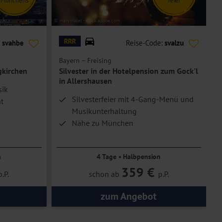
© maryviolet - stock.adobe.com
© W
RRR
:
svahbe
Reise-Code:
svalzu
Bayern – Freising
O
gkirchen
Silvester in der Hotelpension zum Gock'l
in Allershausen
sik
Silvesterfeier mit 4-Gang-Menü und
t
Musikunterhaltung
Nähe zu München
n
4 Tage • Halbpension
359 €
p.P.
schon ab
p.P.
zum Angebot