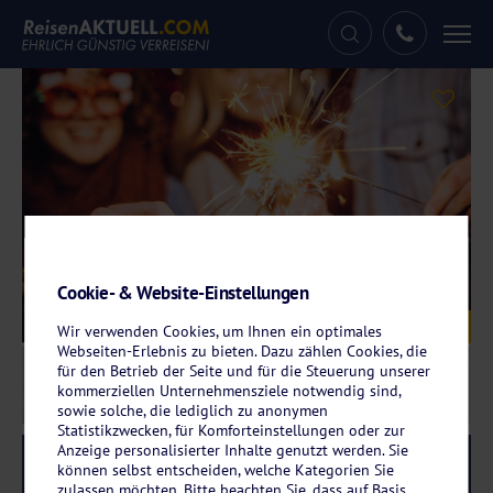
Tog
nav
Cookie- & Website-Einstellungen
Galerie
© minastefanovic – stock.adobe.com
Wir verwenden Cookies, um Ihnen ein optimales
Webseiten-Erlebnis zu bieten. Dazu zählen Cookies, die
für den Betrieb der Seite und für die Steuerung unserer
kommerziellen Unternehmensziele notwendig sind,
sowie solche, die lediglich zu anonymen
Statistikzwecken, für Komforteinstellungen oder zur
Anzeige personalisierter Inhalte genutzt werden. Sie
Reise-Code:
svpasp
RRR
können selbst entscheiden, welche Kategorien Sie
zulassen möchten. Bitte beachten Sie, dass auf Basis