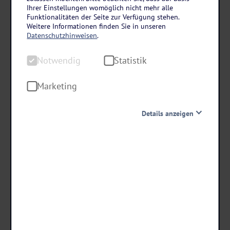
Polnische Ostsee
Ihrer Einstellungen womöglich nicht mehr alle
Silvester im Hotel Paula Wellness & Spa in
Funktionalitäten der Seite zur Verfügung stehen.
Weitere Informationen finden Sie in unseren
Poberow
Datenschutzhinweisen
.
7 Tage • Vollpension
Notwendig
Statistik
Live-Musik am 31.12.
Lagerfeuer mit Würstchen
Marketing
Nur ca. 200 m zum Strand
Details anzeigen
schon ab €
789 ,-
Notwendig
Diese Cookies sind für den Betrieb der Seite unbedingt
notwendig und ermöglichen beispielsweise
sicherheitsrelevante Funktionalitäten. Außerdem
können wir mit dieser Art von Cookies ebenfalls
Termine & Preise
erkennen, ob Sie in Ihrem Profil eingeloggt bleiben
möchten, um Ihnen unsere Dienste bei einem erneuten
Besuch unserer Seite schneller zur Verfügung zu stellen.
Statistik