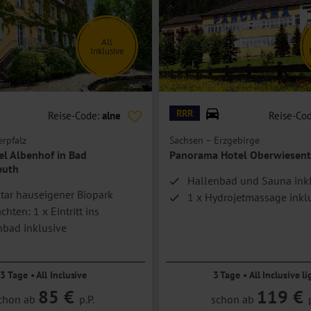
ick auf das Zentrum von Marienbad ausgestattet (nicht an Silvester
All
Inklusive
nhof
© Panorama Hotel Oberwiesenthal
RRR
Reise-Code:
alne
Reise-Co
rpfalz
Sachsen – Erzgebirge
el Albenhof in Bad
Panorama Hotel Oberwiesent
euth
Hallenbad und Sauna ink
tar hauseigener Biopark
1 x Hydrojetmassage inkl
hten: 1 x Eintritt ins
nbad inklusive
edereröffnungs-Angebot
3 Tage • All Inclusive
3 Tage • All Inclusive li
85 €
119 €
chon ab
p.P.
schon ab