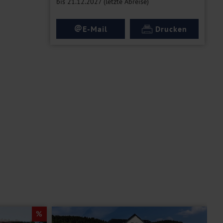
bis 21.12.2027 (letzte Abreise)
@
E-Mail
Drucken