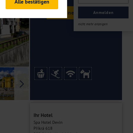
Alle bestätigen
rheitsrelevante
Termine & Preise
ofil eingeloggt bleiben
Anmelden
ellen.
nicht mehr anzeigen
tiken und Analysen. Mithilfe
Web-Auftritts ermitteln und
n es zu einer Drittlands
er Daten finden Sie in unseren
Galerie
Ihr Hotel
Spa Hotel Devin
Příkrá 618