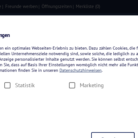
e
Freunde werben
Öffnungszeiten
Merkliste (
0
)
isen
Kreuzfahrten
Flugreisen
ungen
 ein optimales Webseiten-Erlebnis zu bieten. Dazu zählen Cookies, die f
ellen Unternehmensziele notwendig sind, sowie solche, die lediglich zu 
nzeige personalisierter Inhalte genutzt werden. Sie können selbst entsc
n Sie, dass auf Basis Ihrer Einstellungen womöglich nicht mehr alle Funkt
rmationen finden Sie in unseren
Datenschutzhinweisen
.
Statistik
Marketing