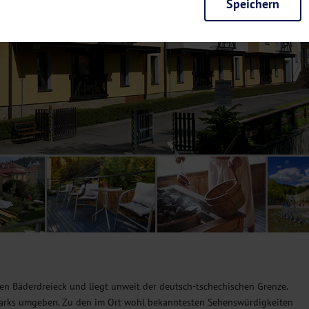
Speichern
rieb der Seite unbedingt notwendig und ermöglichen beispielsweise siche
en wir mit dieser Art von Cookies ebenfalls erkennen, ob Sie in Ihrem Pr
e bei einem erneuten Besuch unserer Seite schneller zur Verfügung zu st
seite weiter zu verbessern, erfassen wir anonymisierte Daten für Statis
ielsweise die Besucherzahlen und den Effekt bestimmter Seiten unseres 
nutzen hierfür Dienste von Google und Facebook. Durch diese Dienste kan
bsite erfassten Daten, kommen. Weitere Hinweise zu der Verarbeitung Ihr
nen Ihre Einwilligung jederzeit in den
Cookie-Einstellungen
widerrufen.
m Ihnen personalisierte Inhalte, passend zu Ihren Interessen anzuzeigen.
en Bäderdreieck und liegt unweit der deutsch-tschechischen Grenze.
 Parks umgeben. Zu den im Ort wohl bekanntesten Sehenswürdigkeiten