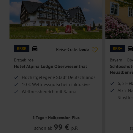
Doppelzimmer Deluxe Plus
sind zudem mit einem Balkon und dem Bl
buchbar).
n
Einzelzimmer
sind Doppelzimmer
zur Einzelbelegung.
Hoteleinrichtungen und Zimmerausstattung teilweise gegen Gebühr.
© Hotel Alpina Lodge Oberwiesenthal
© Schlosshotel Albe
RRRR
RRR+
Reise-Code:
beob
Erzgebirge
Bayern – Obe
Hotel Alpina Lodge Oberwiesenthal
Schlosshot
Neualbenr
Höchstgelegene Stadt Deutschlands
6,5 Hek
10 € Wellnessgutschein inklusive
Ab 5 Näc
Wellnessbereich mit Sauna
Sibylle
Top Wi
3 Tage • Halbpension Plus
99 €
schon ab
p.P.
s