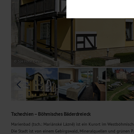
Notwendig
Diese Cookies sind für den Bet
Funktionalitäten. Außerdem könn
möchten, um Ihnen unsere Dienst
Statistik
Um unser Angebot und unsere Web
dieser Cookies können wir beisp
unsere Inhalte optimieren. Wir 
Übermittlung, der auf unsere We
Datenschutzhinweisen
. Sie kön
© Spa Hotel Devin
Marketing
Diese Cookies werden genutzt, u
Tschechien – Böhmisches Bäderdreieck
Marienbad (tsch.: Mariánské Lázně) ist ein Kurort im Westböhmisch
Die Stadt ist von einem Gebirgswald, Mineralquellen und grünen