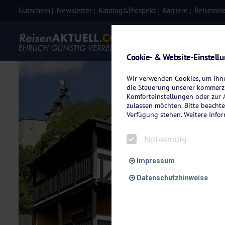
Gutschein
Newsletter
Katalog&Prospekt
Karriere
Reiseziel
Eigenanre
Cookie- & Website-Einstell
Wir verwenden Cookies, um Ihnen
die Steuerung unserer kommerzi
Komforteinstellungen oder zur A
zulassen möchten. Bitte beachte
Verfügung stehen. Weitere Info
Notwendig
Impressum
Datenschutzhinweise