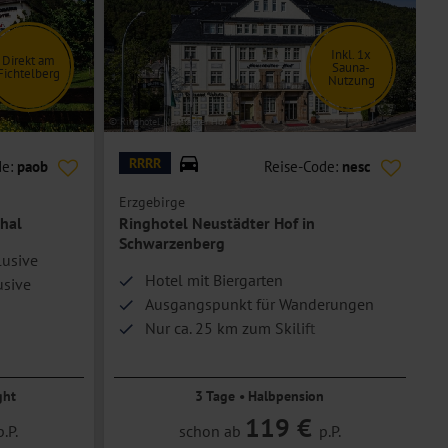
Inkl. 1x
Direkt am
Sauna-
Fichtelberg
Nutzung
© Ringhotel Neustädter Hof
© V
RRRR
de:
paob
Reise-Code:
nesc
Erzgebirge
T
hal
Ringhotel Neustädter Hof in
Schwarzenberg
lusive
Hotel mit Biergarten
usive
Ausgangspunkt für Wanderungen
Nur ca. 25 km zum Skilift
ght
3 Tage • Halbpension
119 €
p.P.
schon ab
p.P.