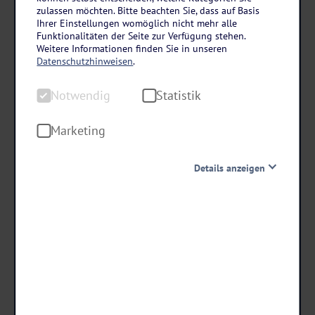
Bayern – Chiemgau
zulassen möchten. Bitte beachten Sie, dass auf Basis
Steinbach Hotel Ruhpolding in Ruhpolding
Ihrer Einstellungen womöglich nicht mehr alle
Funktionalitäten der Seite zur Verfügung stehen.
3 Tage • Halbpension
Weitere Informationen finden Sie in unseren
Datenschutzhinweisen
.
Chiemgau Card inklusive
Wellness mit Hallenbad & Whirlpool
Notwendig
Statistik
Chiemgauer Alpen entdecken
Marketing
179
,-
statt ab €
Details anzeigen
169 ,-
ab €
Notwendig
Diese Cookies sind für den Betrieb der Seite unbedingt
notwendig und ermöglichen beispielsweise
Termine & Preise
sicherheitsrelevante Funktionalitäten. Außerdem
können wir mit dieser Art von Cookies ebenfalls
erkennen, ob Sie in Ihrem Profil eingeloggt bleiben
möchten, um Ihnen unsere Dienste bei einem erneuten
Besuch unserer Seite schneller zur Verfügung zu stellen.