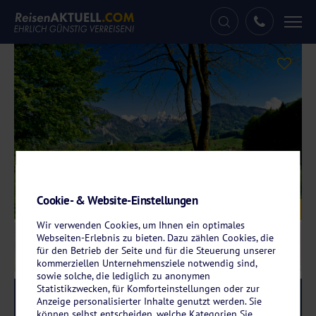
Tog
nav
Cookie- & Website-Einstellungen
Galerie
© Steinbach Hotel Ruhpolding
Wir verwenden Cookies, um Ihnen ein optimales
Webseiten-Erlebnis zu bieten. Dazu zählen Cookies, die
für den Betrieb der Seite und für die Steuerung unserer
kommerziellen Unternehmensziele notwendig sind,
sowie solche, die lediglich zu anonymen
Statistikzwecken, für Komforteinstellungen oder zur
Reise-Code:
stru
RRRR
Anzeige personalisierter Inhalte genutzt werden. Sie
können selbst entscheiden, welche Kategorien Sie