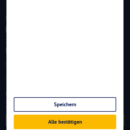
Telefon:
0261 / 29 35 19 71
Telefax: 0261 / 29 35 19 102
Besucht uns
Zahlungsarten
Sicherheit
Newsletter
Aktuelle Reiseangebote, Urlaubsideen und Neuigkeiten aus der
Speichern
Welt von
Reisen
AKTUELL.COM
erhalten:
Anmelden
Alle bestätigen