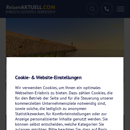
Tog
nav
Cookie- & Website-Einstellungen
Galerie
© rphfoto – fotolia.com
Wir verwenden Cookies, um Ihnen ein optimales
Webseiten-Erlebnis zu bieten. Dazu zählen Cookies, die
für den Betrieb der Seite und für die Steuerung unserer
kommerziellen Unternehmensziele notwendig sind,
sowie solche, die lediglich zu anonymen
Statistikzwecken, für Komforteinstellungen oder zur
Anzeige personalisierter Inhalte genutzt werden. Sie
Reise-Code:
cvwi
RRRR
können selbst entscheiden, welche Kategorien Sie
zulassen möchten. Bitte beachten Sie, dass auf Basis