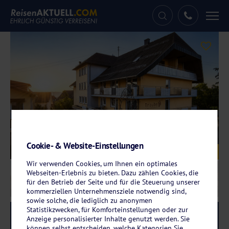
Tog
nav
Cookie- & Website-Einstellungen
Galerie
© ReisenAKTUELL GmbH
Wir verwenden Cookies, um Ihnen ein optimales
Webseiten-Erlebnis zu bieten. Dazu zählen Cookies, die
für den Betrieb der Seite und für die Steuerung unserer
kommerziellen Unternehmensziele notwendig sind,
sowie solche, die lediglich zu anonymen
Statistikzwecken, für Komforteinstellungen oder zur
Reise-Code:
trlo
RRRR
Anzeige personalisierter Inhalte genutzt werden. Sie
können selbst entscheiden, welche Kategorien Sie