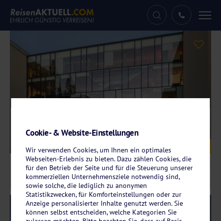
Tog
nav
Cookie- & Website-Einstellungen
Galerie
© Vienna House Easy by Wyndham
Wir verwenden Cookies, um Ihnen ein optimales
Webseiten-Erlebnis zu bieten. Dazu zählen Cookies, die
für den Betrieb der Seite und für die Steuerung unserer
kommerziellen Unternehmensziele notwendig sind,
sowie solche, die lediglich zu anonymen
Statistikzwecken, für Komforteinstellungen oder zur
Anzeige personalisierter Inhalte genutzt werden. Sie
Reise-Code:
vitu
RRR
können selbst entscheiden, welche Kategorien Sie
zulassen möchten. Bitte beachten Sie, dass auf Basis