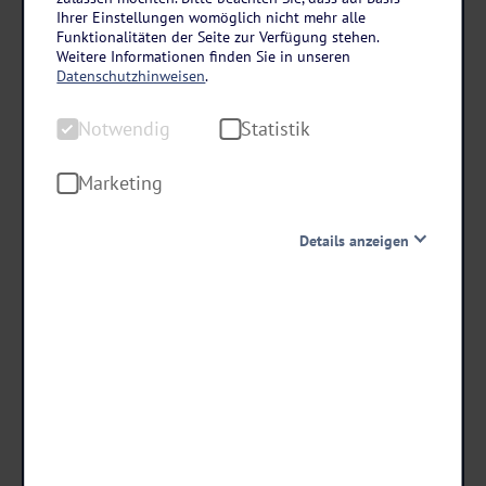
Polnische Ostsee
Ihrer Einstellungen womöglich nicht mehr alle
Weihnachten in der Villa Antares I & II in
Funktionalitäten der Seite zur Verfügung stehen.
Weitere Informationen finden Sie in unseren
Swinemünde
Datenschutzhinweisen
.
6 Tage • Halbpension Plus
Notwendig
Statistik
Alkoholfreie Getränke inklusive
Nur ca. 100 zum Strand
Marketing
Details anzeigen
schon ab €
319 ,-
Notwendig
Diese Cookies sind für den Betrieb der Seite unbedingt
notwendig und ermöglichen beispielsweise
Termine & Preise
sicherheitsrelevante Funktionalitäten. Außerdem
können wir mit dieser Art von Cookies ebenfalls
erkennen, ob Sie in Ihrem Profil eingeloggt bleiben
möchten, um Ihnen unsere Dienste bei einem erneuten
Besuch unserer Seite schneller zur Verfügung zu stellen.
Statistik