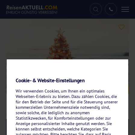
Tog
nav
Cookie- & Website-Einstellungen
Galerie
© Melinda Nagy - stock.adobe.com
Wir verwenden Cookies, um Ihnen ein optimales
Webseiten-Erlebnis zu bieten. Dazu zählen Cookies, die
für den Betrieb der Seite und für die Steuerung unserer
kommerziellen Unternehmensziele notwendig sind,
sowie solche, die lediglich zu anonymen
Statistikzwecken, für Komforteinstellungen oder zur
Anzeige personalisierter Inhalte genutzt werden. Sie
Reise-Code:
whansw
RRR
können selbst entscheiden, welche Kategorien Sie
zulassen möchten. Bitte beachten Sie, dass auf Basis