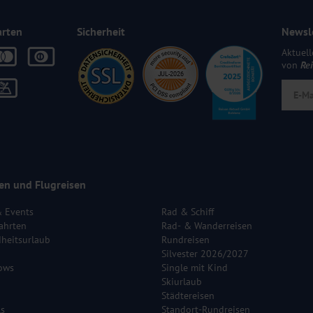
arten
Sicherheit
Newsl
Aktuell
von
Re
en und Flugreisen
& Events
Rad & Schiff
ahrten
Rad- & Wanderreisen
heitsurlaub
Rundreisen
Silvester 2026/2027
ows
Single mit Kind
Skiurlaub
Städtereisen
ls
Standort-Rundreisen