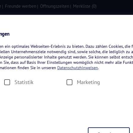
e
Freunde werben
Öffnungszeiten
Merkliste (
0
)
isen
Kreuzfahrten
Flugreisen
ungen
 ein optimales Webseiten-Erlebnis zu bieten. Dazu zählen Cookies, die f
ellen Unternehmensziele notwendig sind, sowie solche, die lediglich zu 
nzeige personalisierter Inhalte genutzt werden. Sie können selbst entsc
n Sie, dass auf Basis Ihrer Einstellungen womöglich nicht mehr alle Funkt
rmationen finden Sie in unseren
Datenschutzhinweisen
.
Statistik
Marketing