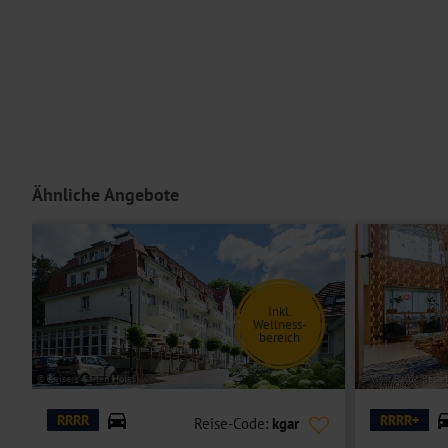
Ähnliche Angebote
Inkl.
Wellness-
bereich
© Kaiser's Garten Hotel
© West Baltic Resort
RRRR
RRRR+
Reise-Code:
kgar