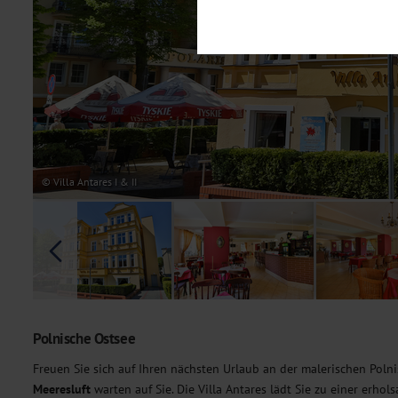
Notwendig
Diese Cookies sind für den Bet
Funktionalitäten. Außerdem könn
möchten, um Ihnen unsere Dienst
Statistik
Um unser Angebot und unsere Web
dieser Cookies können wir beisp
unsere Inhalte optimieren. Wir 
Übermittlung, der auf unsere We
Datenschutzhinweisen
. Sie kön
© Villa Antares I & II
Marketing
Diese Cookies werden genutzt, u
Polnische Ostsee
Freuen Sie sich auf Ihren nächsten Urlaub an der malerischen Poln
Meeresluft
warten auf Sie. Die Villa Antares lädt Sie zu einer erh