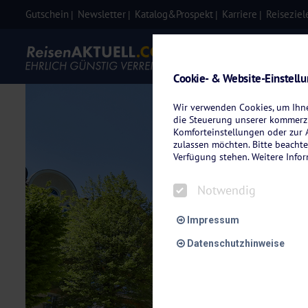
Gutschein
Newsletter
Katalog&Prospekt
Karriere
Reiseziel
Eigenanre
Cookie- & Website-Einstell
Wir verwenden Cookies, um Ihnen
die Steuerung unserer kommerzi
Komforteinstellungen oder zur A
zulassen möchten. Bitte beachte
Verfügung stehen. Weitere Info
Notwendig
Impressum
Datenschutzhinweise