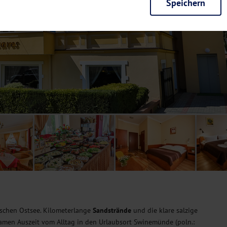
Speichern
rieb der Seite unbedingt notwendig und ermöglichen beispielsweise siche
en wir mit dieser Art von Cookies ebenfalls erkennen, ob Sie in Ihrem Pr
e bei einem erneuten Besuch unserer Seite schneller zur Verfügung zu st
seite weiter zu verbessern, erfassen wir anonymisierte Daten für Statis
ielsweise die Besucherzahlen und den Effekt bestimmter Seiten unseres 
nutzen hierfür Dienste von Google und Facebook. Durch diese Dienste kan
bsite erfassten Daten, kommen. Weitere Hinweise zu der Verarbeitung Ihr
nen Ihre Einwilligung jederzeit in den
Cookie-Einstellungen
widerrufen.
m Ihnen personalisierte Inhalte, passend zu Ihren Interessen anzuzeigen.
ischen Ostsee. Kilometerlange
Sandstrände
und die klare salzige
olsamen Auszeit vom Alltag in den Urlaubsort Swinemünde (poln.: