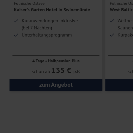
Polnische Ostsee
Polnische Os
Kaiser's Garten Hotel in Swinemünde
West Balti
Kuranwendungen inklusive
Wellnes
(bei 7 Nächten)
Saunen
Unterhaltungsprogramm
Kurpak
mit Tanzabend, Live-Konzert u. v. m.
Promen
Direkt 
4 Tage • Halbpension Plus
135 €
schon ab
p.P.
sc
zum Angebot