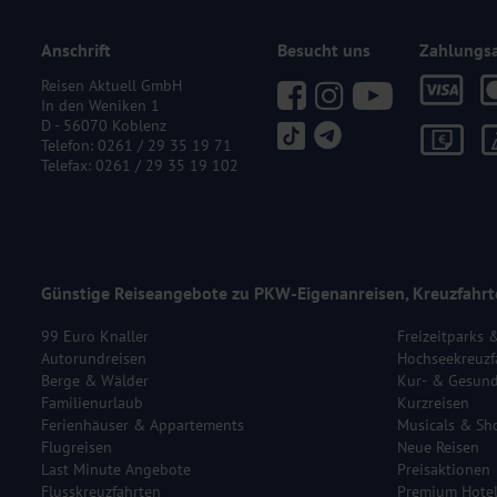
Anschrift
Besucht uns
Zahlungs
Reisen Aktuell GmbH
In den Weniken 1
D - 56070 Koblenz
Telefon:
0261 / 29 35 19 71
Telefax: 0261 / 29 35 19 102
Günstige Reiseangebote zu PKW-Eigenanreisen, Kreuzfahrt
99 Euro Knaller
Freizeitparks 
Autorundreisen
Hochseekreuzf
Berge & Wälder
Kur- & Gesund
Familienurlaub
Kurzreisen
Ferienhäuser & Appartements
Musicals & Sh
Flugreisen
Neue Reisen
Last Minute Angebote
Preisaktionen
Flusskreuzfahrten
Premium Hote