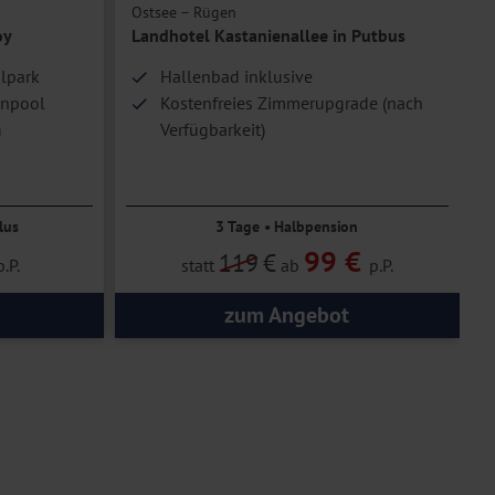
Ostsee – Rügen
P
oy
Landhotel Kastanienallee in Putbus
alpark
Hallenbad inklusive
enpool
Kostenfreies Zimmerupgrade (nach
n
Verfügbarkeit)
10.000 m² große Gartenanlage
lus
3 Tage • Halbpension
99 €
119
€
p.P.
statt
ab
p.P.
zum Angebot