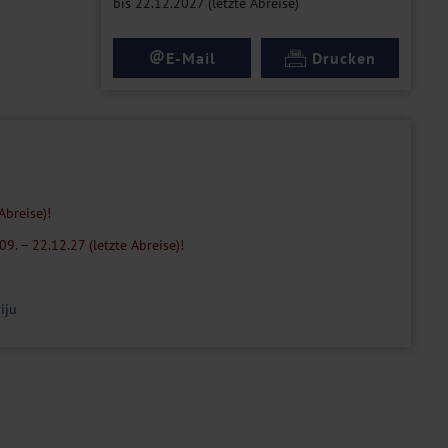
bis 22.12.2027 (letzte Abreise)
@
E-Mail
Drucken
Abreise)!
9. – 22.12.27 (letzte Abreise)!
iju