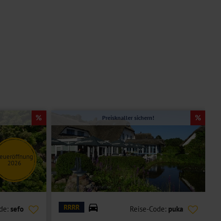
Preisknaller sichern!
eueröffnung
2026
© Landhotel Kastanienallee
© G
RRRR
de:
sefo
Reise-Code:
puka