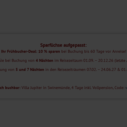
res II. Sie werden mit einem Speiseraum empfangen, in dem Sie mit
 gemütlichen Verweilen ein. Für den süßen Hunger zwischendurch bietet
ist ideal, um bei warmen Temperaturen die Sonne zu genießen. Teilweise
frei.
Sparfüchse aufgepasst:
die fußläufig etwa 250 m und per PKW nach ca. 650 m zu erreichen ist.
Ihr Frühbucher-Deal: 10 % sparen
bei Buchung bis 60 Tage vor Anreise!
Sie bei Buchung von
4 Nächten
im Reisezeitaum 01.09. – 20.12.26 (letzte 
emeinen nicht geeignet. Bitte kontaktieren Sie im Zweifel unser
chung von
5 und 7 Nächten
in den Reisezeiträumen 07.02. – 24.06.27 & 01.0
ch buchbar:
Villa Jupiter in Swinemünde, 4 Tage inkl. Vollpension, Code:
v
en Betten (80 x 200 cm), Bad oder Dusche/WC und TV ausgestattet.
t für eine Person.