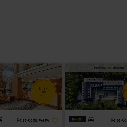
Preisknaller sichern!
Direkt
N
am
Meer
© Sea & Forest Resort
RRRR+
Reise-Code:
wesw
Reise-Co