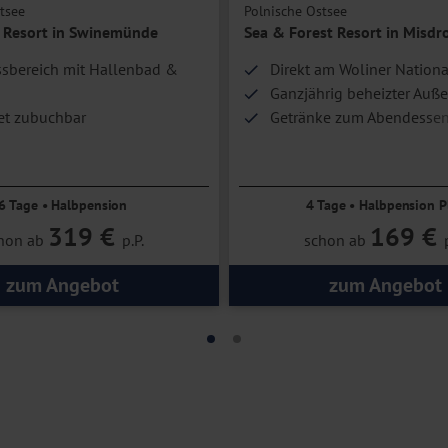
tsee
Polnische Ostsee
c Resort in Swinemünde
Sea & Forest Resort in Misdr
sbereich mit Hallenbad &
Direkt am Woliner Nation
Ganzjährig beheizter Auß
et zubuchbar
Getränke zum Abendesse
ade bequem erreichbar
am Meer
6 Tage • Halbpension
4 Tage • Halbpension P
319 €
169 €
hon ab
p.P.
schon ab
zum Angebot
zum Angebot