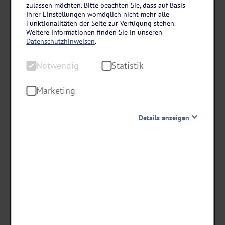
Holland und flämische Städte
zulassen möchten. Bitte beachten Sie, dass auf Basis
Ihrer Einstellungen womöglich nicht mehr alle
VistaBaroness ab/an Köln
Funktionalitäten der Seite zur Verfügung stehen.
Weitere Informationen finden Sie in unseren
8 Tage • All Inclusive
Datenschutzhinweisen
.
- 100 € RABATT
Notwendig
Statistik
bei Buchung bis 31.08.26!
Danach erhöhen sich die Preise.
Marketing
1.319
,-
Details anzeigen
statt ab €
1.219 ,-
Notwendig
ab €
Diese Cookies sind für den Betrieb der Seite unbedingt
notwendig und ermöglichen beispielsweise
Termine & Preise
sicherheitsrelevante Funktionalitäten. Außerdem
können wir mit dieser Art von Cookies ebenfalls
erkennen, ob Sie in Ihrem Profil eingeloggt bleiben
möchten, um Ihnen unsere Dienste bei einem erneuten
Besuch unserer Seite schneller zur Verfügung zu stellen.