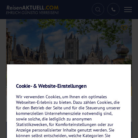
Tog
nav
Cookie- & Website-Einstellungen
Galerie
© bbsferrari - stock.adobe.com
Wir verwenden Cookies, um Ihnen ein optimales
Webseiten-Erlebnis zu bieten. Dazu zählen Cookies, die
für den Betrieb der Seite und für die Steuerung unserer
kommerziellen Unternehmensziele notwendig sind,
sowie solche, die lediglich zu anonymen
Statistikzwecken, für Komforteinstellungen oder zur
Reise-Code:
vbjh
Anzeige personalisierter Inhalte genutzt werden. Sie
RRRR+
können selbst entscheiden, welche Kategorien Sie