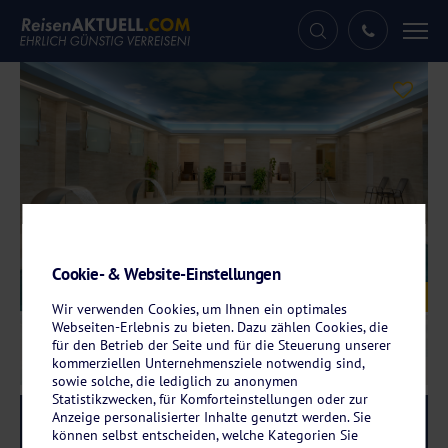
Tog
nav
Cookie- & Website-Einstellungen
Galerie
© Vltava Ensana Health Spa Hotel
Wir verwenden Cookies, um Ihnen ein optimales
Webseiten-Erlebnis zu bieten. Dazu zählen Cookies, die
für den Betrieb der Seite und für die Steuerung unserer
kommerziellen Unternehmensziele notwendig sind,
sowie solche, die lediglich zu anonymen
Statistikzwecken, für Komforteinstellungen oder zur
Anzeige personalisierter Inhalte genutzt werden. Sie
Reise-Code:
envl
RRR
können selbst entscheiden, welche Kategorien Sie