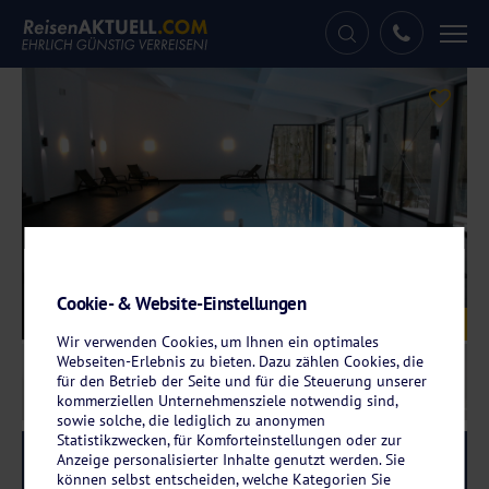
Tog
nav
Cookie- & Website-Einstellungen
Galerie
© Waldhotel Berghof
Wir verwenden Cookies, um Ihnen ein optimales
Webseiten-Erlebnis zu bieten. Dazu zählen Cookies, die
für den Betrieb der Seite und für die Steuerung unserer
kommerziellen Unternehmensziele notwendig sind,
sowie solche, die lediglich zu anonymen
Statistikzwecken, für Komforteinstellungen oder zur
Anzeige personalisierter Inhalte genutzt werden. Sie
Reise-Code:
wlui
RRRR
können selbst entscheiden, welche Kategorien Sie