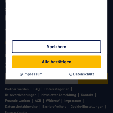
Zahlungsarten
Sicherheit
Speichern
Newsletter
Alle bestätigen
Aktuelle Reiseangebote, Urlaubsideen und Neuigkeiten aus der
Welt von
Reisen
AKTUELL.COM
erhalten:
Impressum
Datenschutz
Anmelden
Partner werden
FAQ
Hotelkategorien
Reiseversicherungen
Newsletter Abmeldung
Kontakt
Freunde werben
AGB
Widerruf
Impressum
Datenschutzhinweise
Barrierefreiheit
Cookie-Einstellungen
Unsere Kanäle