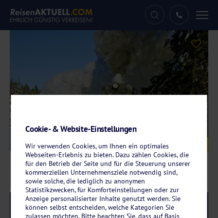
Tog
nav
Cookie- & Website-Einstellungen
Galerie
© Markus Fischer - stock.adobe.com
Wir verwenden Cookies, um Ihnen ein optimales
Webseiten-Erlebnis zu bieten. Dazu zählen Cookies, die
für den Betrieb der Seite und für die Steuerung unserer
kommerziellen Unternehmensziele notwendig sind,
sowie solche, die lediglich zu anonymen
Statistikzwecken, für Komforteinstellungen oder zur
Anzeige personalisierter Inhalte genutzt werden. Sie
Reise-Code:
whlash
RRR
können selbst entscheiden, welche Kategorien Sie
zulassen möchten. Bitte beachten Sie, dass auf Basis