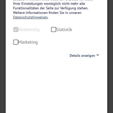
Harz
Ihrer Einstellungen womöglich nicht mehr alle
Weihnachten im Landhotel Schäferhof in
Funktionalitäten der Seite zur Verfügung stehen.
Weitere Informationen finden Sie in unseren
Langenstein
Datenschutzhinweisen
.
5 Tage • Halbpension
Notwendig
Statistik
Denkmalgeschützter Hof in Langenstein bei Halberstadt
Besuch vom Weihnachtsmann
Marketing
Details anzeigen
schon ab €
409 ,-
Notwendig
Diese Cookies sind für den Betrieb der Seite unbedingt
notwendig und ermöglichen beispielsweise
Termine & Preise
sicherheitsrelevante Funktionalitäten. Außerdem
können wir mit dieser Art von Cookies ebenfalls
erkennen, ob Sie in Ihrem Profil eingeloggt bleiben
möchten, um Ihnen unsere Dienste bei einem erneuten
Besuch unserer Seite schneller zur Verfügung zu stellen.
Statistik