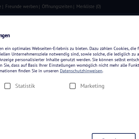
e
Freunde werben
Öffnungszeiten
Merkliste (
0
)
isen
Kreuzfahrten
Flugreisen
ungen
 ein optimales Webseiten-Erlebnis zu bieten. Dazu zählen Cookies, die f
ellen Unternehmensziele notwendig sind, sowie solche, die lediglich zu 
nzeige personalisierter Inhalte genutzt werden. Sie können selbst entsc
n Sie, dass auf Basis Ihrer Einstellungen womöglich nicht mehr alle Funkt
rmationen finden Sie in unseren
Datenschutzhinweisen
.
Statistik
Marketing