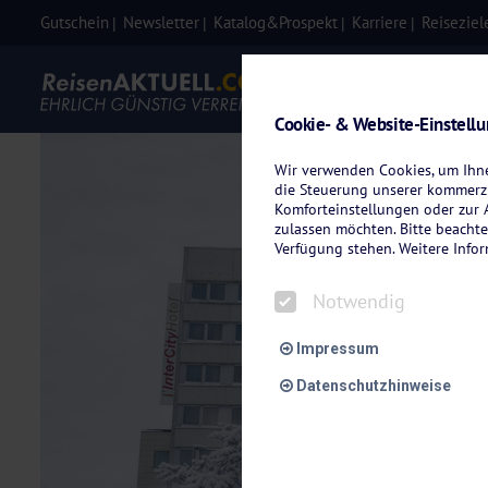
Gutschein
Newsletter
Katalog&Prospekt
Karriere
Reiseziel
Eigenanre
Cookie- & Website-Einstell
Wir verwenden Cookies, um Ihnen
die Steuerung unserer kommerzi
Komforteinstellungen oder zur A
zulassen möchten. Bitte beachte
Verfügung stehen. Weitere Info
Notwendig
Impressum
Datenschutzhinweise