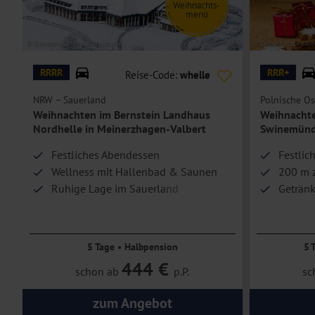
Weihnachts-
menü
© Bernstein Landhaus Nordhelle
© Zerbor - stock.ado
RRRR
RRR+
Reise-Code:
whelle
NRW – Sauerland
Polnische Os
Weihnachten im Bernstein Landhaus
Weihnachte
Nordhelle in Meinerzhagen-Valbert
Swinemün
Festliches Abendessen
Festlic
Wellness mit Hallenbad & Saunen
200 m 
Ruhige Lage im Sauerland
Getränk
5 Tage • Halbpension
5 
444 €
schon ab
p.P.
sc
zum Angebot