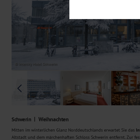
Notwendig
Diese Cookies sind für den Bet
Funktionalitäten. Außerdem könn
möchten, um Ihnen unsere Dienst
Statistik
Um unser Angebot und unsere Web
dieser Cookies können wir beisp
unsere Inhalte optimieren. Wir 
Übermittlung, der auf unsere We
Datenschutzhinweisen
. Sie kön
© Intercity Hotel Schwerin
Marketing
Diese Cookies werden genutzt, u
Weihnachten
Schwerin
Mitten im winterlichen Glanz Norddeutschlands erwartet Sie das
In
Altstadt und dem märchenhaften Schloss Schwerin entfernt. Zur fest