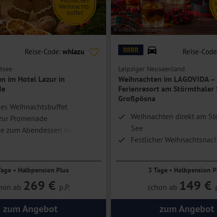
Polnisches
Weihnachts-
buffet
be.com
© svittlana - stock.adobe.com
RRRR
Reise-Code:
whlazu
Reise-Code
tsee
Leipziger Neuseenland
n im Hotel Lazur in
Weihnachten im LAGOVIDA –
de
Ferienresort am Störmthaler 
Großpösna
hes Weihnachtsbuffet
Weihnachten direkt am St
zur Promenade
See
e zum Abendessen inklusive
Festlicher Weihnachtsnac
inklusive
Leipziger Neuseenland e
Tage • Halbpension Plus
3 Tage • Halbpension P
269 €
149 €
hon ab
p.P.
schon ab
zum Angebot
zum Angebot