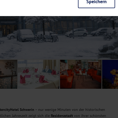
Speichern
rieb der Seite unbedingt notwendig und ermöglichen beispielsweise siche
en wir mit dieser Art von Cookies ebenfalls erkennen, ob Sie in Ihrem Pr
e bei einem erneuten Besuch unserer Seite schneller zur Verfügung zu st
seite weiter zu verbessern, erfassen wir anonymisierte Daten für Statis
ielsweise die Besucherzahlen und den Effekt bestimmter Seiten unseres 
nutzen hierfür Dienste von Google und Facebook. Durch diese Dienste kan
bsite erfassten Daten, kommen. Weitere Hinweise zu der Verarbeitung Ihr
nen Ihre Einwilligung jederzeit in den
Cookie-Einstellungen
widerrufen.
m Ihnen personalisierte Inhalte, passend zu Ihren Interessen anzuzeigen.
tercityHotel Schwerin
– nur wenige Minuten von der historischen
lichen Jahreszeit zeigt sich die
Residenzstadt
von ihrer schönsten