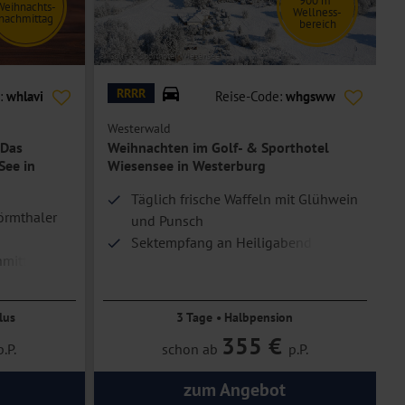
900 m
Weihnachts-
Wellness-
nachmittag
bereich
© Golf- & Sporthotel Wiesensee
© a
RRRR
:
whlavi
Reise-Code:
whgsww
Westerwald
N
 Das
Weihnachten im Golf- & Sporthotel
See in
Wiesensee in Westerburg
Täglich frische Waffeln mit Glühwein
örmthaler
und Punsch
Sektempfang an Heiligabend
hmittag
Ruhige Lage
ntdecken
lus
3 Tage • Halbpension
355 €
p.P.
schon ab
p.P.
zum Angebot