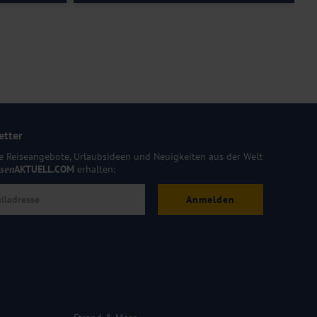
etter
e Reiseangebote, Urlaubsideen und Neuigkeiten aus der Welt
isen
AKTUELL.COM
erhalten:
Anmelden