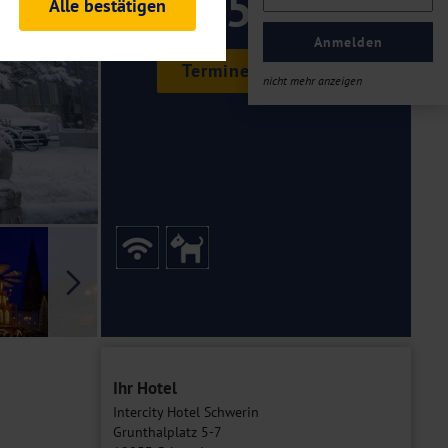
359 ,-
Alle bestätigen
rheitsrelevante
ofil eingeloggt bleiben
Anmelden
ellen.
Termine & Preise
nicht mehr anzeigen
tiken und Analysen. Mithilfe
Web-Auftritts ermitteln und
n es zu einer Drittlands
er Daten finden Sie in unseren
Galerie
Ihr Hotel
Intercity Hotel Schwerin
Grunthalplatz 5-7