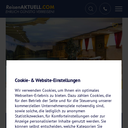
Tog
nav
Cookie- & Website-Einstellungen
Galerie
© Wellnesshotel Bürgerstuben
Wir verwenden Cookies, um Ihnen ein optimales
Webseiten-Erlebnis zu bieten. Dazu zählen Cookies, die
für den Betrieb der Seite und für die Steuerung unserer
kommerziellen Unternehmensziele notwendig sind,
sowie solche, die lediglich zu anonymen
Statistikzwecken, für Komforteinstellungen oder zur
Reise-Code:
wbwi
RRRR
Anzeige personalisierter Inhalte genutzt werden. Sie
können selbst entscheiden, welche Kategorien Sie