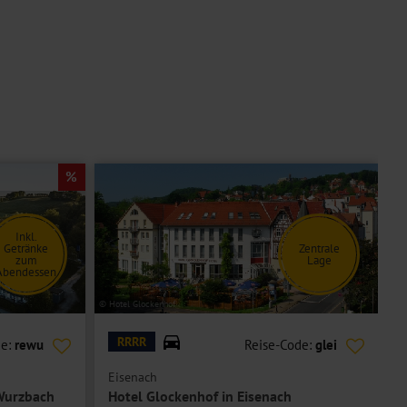
Inkl.
Getränke
Zentrale
zum
Lage
Abendessen
© Hotel Glockenhof
© H
RRRR
de:
rewu
Reise-Code:
glei
Eisenach
B
Wurzbach
Hotel Glockenhof in Eisenach