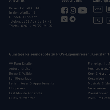
Anschrift
Besucht uns
Zahlungs
Reisen Aktuell GmbH
In den Weniken 1
D - 56070 Koblenz
Telefon:
0261 / 29 35 19 71
Telefax: 0261 / 29 35 19 102
Günstige Reiseangebote zu PKW-Eigenanreisen, Kreuzfahrt
99 Euro Knaller
Freizeitparks 
Autorundreisen
Hochseekreuzf
Berge & Wälder
Kur- & Gesund
Familienurlaub
Kurzreisen
Ferienhäuser & Appartements
Musicals & Sh
Flugreisen
Neue Reisen
Last Minute Angebote
Preisaktionen
Flusskreuzfahrten
Premium Hote