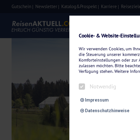
Gutschein
Newsletter
Katalog&Prospekt
Karriere
Reiseziel
Eigenanre
Cookie- & Website-Einstell
Wir verwenden Cookies, um Ihnen
die Steuerung unserer kommerzi
Komforteinstellungen oder zur A
zulassen möchten. Bitte beachte
Verfügung stehen. Weitere Info
Notwendig
Impressum
Datenschutzhinweise