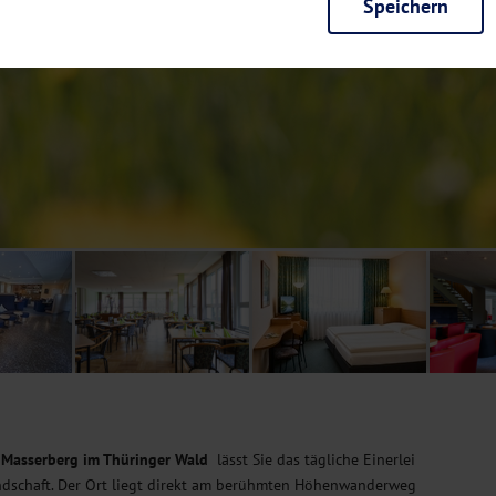
Speichern
rieb der Seite unbedingt notwendig und ermöglichen beispielsweise siche
en wir mit dieser Art von Cookies ebenfalls erkennen, ob Sie in Ihrem Pr
e bei einem erneuten Besuch unserer Seite schneller zur Verfügung zu st
seite weiter zu verbessern, erfassen wir anonymisierte Daten für Statis
ielsweise die Besucherzahlen und den Effekt bestimmter Seiten unseres 
nutzen hierfür Dienste von Google und Facebook. Durch diese Dienste kan
bsite erfassten Daten, kommen. Weitere Hinweise zu der Verarbeitung Ihr
nen Ihre Einwilligung jederzeit in den
Cookie-Einstellungen
widerrufen.
m Ihnen personalisierte Inhalte, passend zu Ihren Interessen anzuzeigen.
 Masserberg im Thüringer Wald
lässt Sie das tägliche Einerlei
andschaft. Der Ort liegt direkt am berühmten Höhenwanderweg