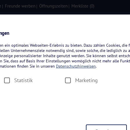
e
Freunde werben
Öffnungszeiten
Merkliste (
0
)
isen
Kreuzfahrten
Flugreisen
ungen
 ein optimales Webseiten-Erlebnis zu bieten. Dazu zählen Cookies, die f
ellen Unternehmensziele notwendig sind, sowie solche, die lediglich zu 
nzeige personalisierter Inhalte genutzt werden. Sie können selbst entsc
n Sie, dass auf Basis Ihrer Einstellungen womöglich nicht mehr alle Funkt
rmationen finden Sie in unseren
Datenschutzhinweisen
.
Statistik
Marketing