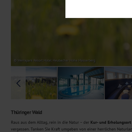
Notwendig
Diese Cookies sind für den Bet
Funktionalitäten. Außerdem könn
möchten, um Ihnen unsere Dienst
Statistik
Um unser Angebot und unsere Web
dieser Cookies können wir beisp
unsere Inhalte optimieren. Wir 
Übermittlung, der auf unsere We
Datenschutzhinweisen
. Sie kön
© Werrapark Resort Hotel Heubacher Höhe Masserberg
Marketing
Diese Cookies werden genutzt, u
Thüringer Wald
Raus aus dem Alltag, rein in die Natur – der
Kur- und Erholungsort
vergessen. Tanken Sie Kraft umgeben von einer herrlichen Naturl