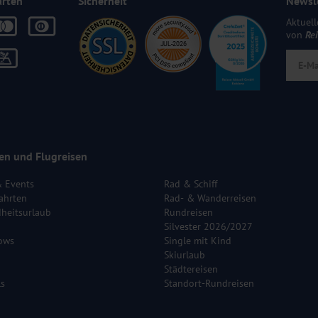
arten
Sicherheit
Newsl
Aktuell
von
Re
en und Flugreisen
& Events
Rad & Schiff
ahrten
Rad- & Wanderreisen
heitsurlaub
Rundreisen
Silvester 2026/2027
ows
Single mit Kind
Skiurlaub
Städtereisen
ls
Standort-Rundreisen