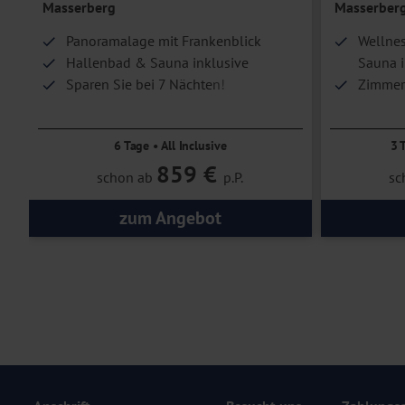
Zimmergröße: ca. 15–20 m²
Masserberg
Masserber
Hoteleinrichtungen und Zimmerausstattung teilweise gegen Gebühr.
Panoramalage mit Frankenblick
Wellnes
Hallenbad & Sauna inklusive
Sauna i
Sparen Sie bei 7 Nächten!
Zimmer 
6 Tage • All Inclusive
3 
859 €
schon ab
p.P.
sc
zum Angebot