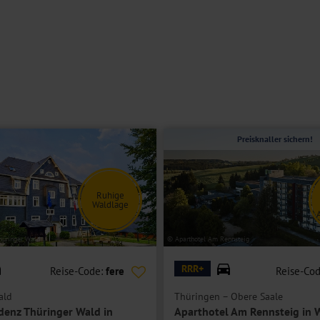
emeinen nicht geeignet. Bitte kontaktieren Sie im Zweifel unser
öhn, TV, Telefon, WLAN.
Preisknaller sichern!
Ruhige
Waldlage
hüringer Wald
© Aparthotel Am Rennsteig
RRR+
Reise-Code:
fere
Reise-Co
ald
Thüringen – Obere Saale
idenz Thüringer Wald in
Aparthotel Am Rennsteig in 