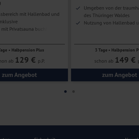
g
Umgeben von der traumha
sbereich mit Hallenbad und
des Thüringer Waldes
nklusive
Nutzung von Hallenbad 
mit Privatsauna buchbar
Außenpool
Tage • Halbpension Plus
3 Tage • Halbpension P
129 €
149 €
hon ab
p.P.
schon ab
zum Angebot
zum Angebot