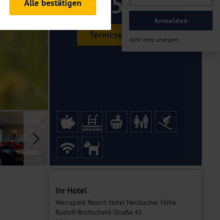
159 ,-
Alle bestätigen
rheitsrelevante
ofil eingeloggt bleiben
Anmelden
ellen.
Termine & Preise
nicht mehr anzeigen
tiken und Analysen. Mithilfe
Web-Auftritts ermitteln und
n es zu einer Drittlands
er Daten finden Sie in unseren
Galerie
Ihr Hotel
Werrapark Resort Hotel Heubacher Höhe
Rudolf-Breitscheid-Straße 41