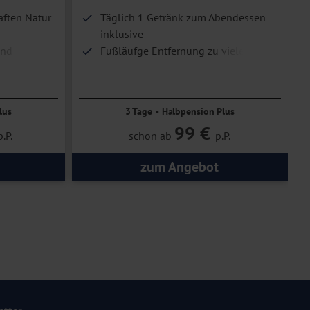
ften Natur
Täglich 1 Getränk zum Abendessen
inklusive
und
Fußläufge Entfernung zu vielen
Sehenswürdigkeiten
lus
3 Tage • Halbpension Plus
99 €
p.P.
schon ab
p.P.
zum Angebot