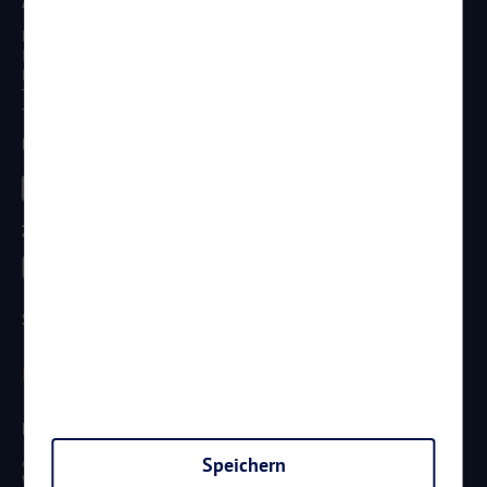
Anschrift
Reisen Aktuell GmbH
In den Weniken 1
D - 56070 Koblenz
Telefon:
0261 / 29 35 19 71
Telefax: 0261 / 29 35 19 102
Besucht uns
Zahlungsarten
Sicherheit
Newsletter
Aktuelle Reiseangebote, Urlaubsideen und Neuigkeiten aus der
Speichern
Welt von
Reisen
AKTUELL.COM
erhalten: