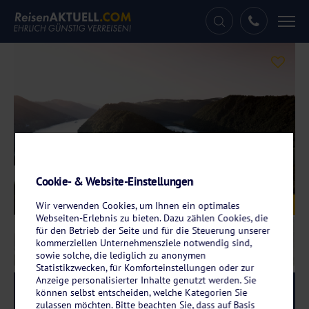
Tog
nav
Cookie- & Website-Einstellungen
Galerie
© A-ROSA Flussschiff GmbH
Wir verwenden Cookies, um Ihnen ein optimales
Webseiten-Erlebnis zu bieten. Dazu zählen Cookies, die
für den Betrieb der Seite und für die Steuerung unserer
kommerziellen Unternehmensziele notwendig sind,
sowie solche, die lediglich zu anonymen
Statistikzwecken, für Komforteinstellungen oder zur
Anzeige personalisierter Inhalte genutzt werden. Sie
Reise-Code:
arsp
RRRR
können selbst entscheiden, welche Kategorien Sie
zulassen möchten. Bitte beachten Sie, dass auf Basis