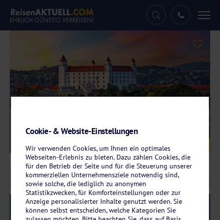
Tog
nav
Cookie- & Website-Einstellungen
Galerie
© TTstudio - stock.adobe.com
Wir verwenden Cookies, um Ihnen ein optimales
Webseiten-Erlebnis zu bieten. Dazu zählen Cookies, die
für den Betrieb der Seite und für die Steuerung unserer
kommerziellen Unternehmensziele notwendig sind,
sowie solche, die lediglich zu anonymen
Statistikzwecken, für Komforteinstellungen oder zur
Anzeige personalisierter Inhalte genutzt werden. Sie
Reise-Code:
dchd
RRRR+
können selbst entscheiden, welche Kategorien Sie
zulassen möchten. Bitte beachten Sie, dass auf Basis