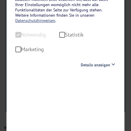
Höhepunkte der Donau
Ihrer Einstellungen womöglich nicht mehr alle
DCS Amethyst 1 ab/an Passau
Funktionalitäten der Seite zur Verfügung stehen.
Weitere Informationen finden Sie in unseren
8 Tage • All Inclusive
Datenschutzhinweisen
.
- 150 € RABATT
Notwendig
Statistik
bei Buchung bis 15.08.26!
Marketing
Danach erhöhen sich die Preise.
Details anzeigen
1.659
,-
statt ab €
1.509 ,-
Notwendig
ab €
Diese Cookies sind für den Betrieb der Seite unbedingt
notwendig und ermöglichen beispielsweise
sicherheitsrelevante Funktionalitäten. Außerdem
Termine & Preise
können wir mit dieser Art von Cookies ebenfalls
erkennen, ob Sie in Ihrem Profil eingeloggt bleiben
möchten, um Ihnen unsere Dienste bei einem erneuten
Besuch unserer Seite schneller zur Verfügung zu stellen.
Höhepunkte der Donau
Statistik