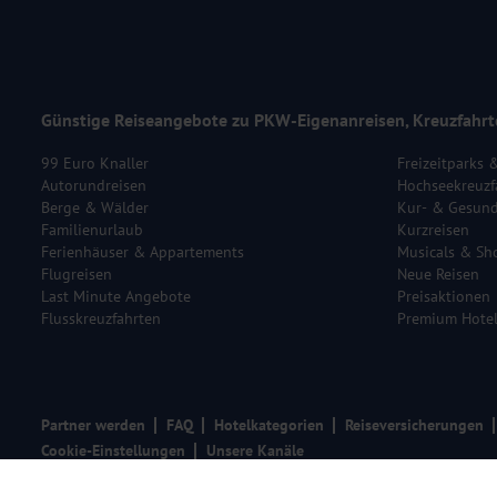
Günstige Reiseangebote zu PKW-Eigenanreisen, Kreuzfahrt
99 Euro Knaller
Freizeitparks 
Autorundreisen
Hochseekreuzf
Berge & Wälder
Kur- & Gesund
Familienurlaub
Kurzreisen
Ferienhäuser & Appartements
Musicals & Sh
Flugreisen
Neue Reisen
Last Minute Angebote
Preisaktionen
Flusskreuzfahrten
Premium Hote
Partner werden
FAQ
Hotelkategorien
Reiseversicherungen
Cookie-Einstellungen
Unsere Kanäle