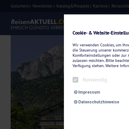
Gutschein
Newsletter
Katalog&Prospekt
Karriere
Reiseziel
Eigenanre
Cookie- & Website-Einstell
Wir verwenden Cookies, um Ihnen
die Steuerung unserer kommerzi
Komforteinstellungen oder zur A
zulassen möchten. Bitte beachte
Verfügung stehen. Weitere Info
Notwendig
Impressum
Datenschutzhinweise