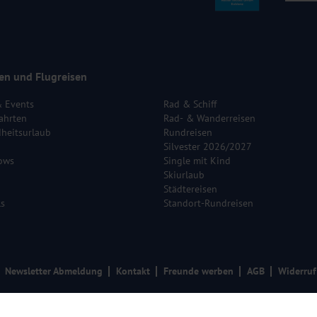
en und Flugreisen
& Events
Rad & Schiff
ahrten
Rad- & Wanderreisen
heitsurlaub
Rundreisen
Silvester 2026/2027
ows
Single mit Kind
Skiurlaub
Städtereisen
ls
Standort-Rundreisen
Newsletter Abmeldung
Kontakt
Freunde werben
AGB
Widerruf