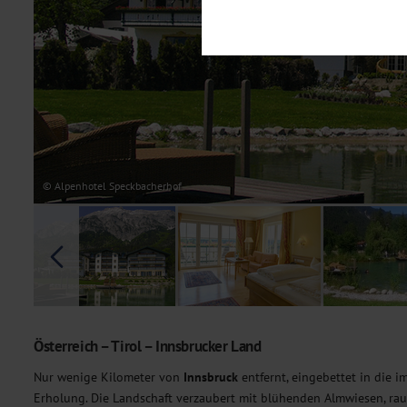
Notwendig
Diese Cookies sind für den Bet
Funktionalitäten. Außerdem könn
möchten, um Ihnen unsere Dienst
Statistik
Um unser Angebot und unsere Web
dieser Cookies können wir beisp
unsere Inhalte optimieren. Wir 
Übermittlung, der auf unsere We
Datenschutzhinweisen
. Sie kön
© Alpenhotel Speckbacherhof
Marketing
Diese Cookies werden genutzt, u
Österreich – Tirol – Innsbrucker Land
Nur wenige Kilometer von
Innsbruck
entfernt, eingebettet in die 
Erholung. Die Landschaft verzaubert mit blühenden Almwiesen, raus