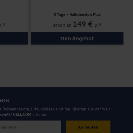
Aktivitäten
n
3 Tage • Halbpension Plus
149 €
p.P.
schon ab
p.P.
zum Angebot
etter
e Reiseangebote, Urlaubsideen und Neuigkeiten aus der Welt
isen
AKTUELL.COM
erhalten:
Anmelden