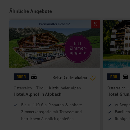
Dusche/WC, Föhn, Safe, TV, Minibar und teilweise einen Balkon.
Ähnliche Angebote
Einzelzimmer
bieten eine Schlafmöglichkeit für eine Person.
Hoteleinrichtungen und Zimmerausstattung teilweise gegen Gebühr.
Preisknaller sichern!
© Hotel Alphof
© Hotel Grünsbach
RRRR
RRR
Reise-Code:
akalpa
Österreich – Tirol – Kitzbüheler Alpen
Österreich – 
t
Hotel Alphof in Alpbach
Hotel Grün
Bis zu 110 € p. P. sparen & höhere
Außenpo
Zimmerkategorie mit Terrasse und
Familien
herrlichem Ausblick genießen
Ruhige L
Achensee