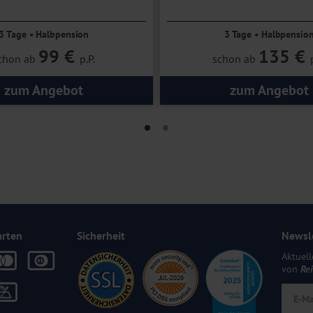
3 Tage • Halbpension
3 Tage • Halbpensio
99 €
135 €
chon ab
p.P.
schon ab
zum Angebot
zum Angebot
arten
Sicherheit
Newsl
Aktuell
von
Re