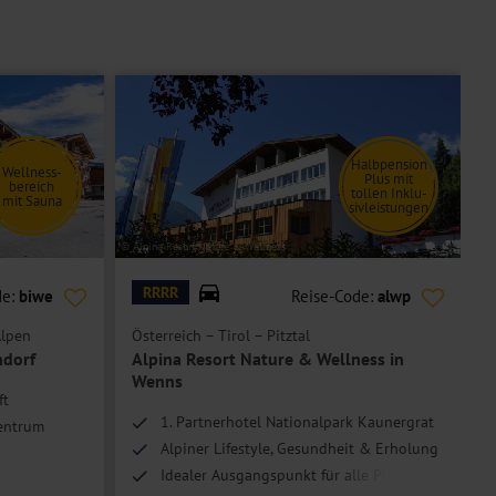
Halbpension
Wellness-
Plus mit
bereich
tollen Inklu-
mit Sauna
sivleistungen
© Alpina Resort Nature & Wellness
© b
RRRR
de:
biwe
Reise-Code:
alwp
Alpen
Österreich – Tirol – Pitztal
Ö
ndorf
Alpina Resort Nature & Wellness in
Wenns
ft
1. Partnerhotel Nationalpark Kaunergrat
zentrum
Alpiner Lifestyle, Gesundheit & Erholung
Idealer Ausgangspunkt für alle Pitztal-
arkeit