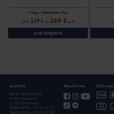
4 Tage • Halbpension Plus
269 €
319
€
statt
ab
p.P.
s
zum Angebot
Anschrift
Besucht uns
Zahlungs
Reisen Aktuell GmbH
In den Weniken 1
D - 56070 Koblenz
Telefon:
0261 / 29 35 19 71
Telefax: 0261 / 29 35 19 102