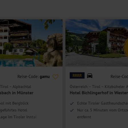
© Hotel Bichlingerhof
RRRR
Reise-Code:
gamu
Reise-Co
Tirol – Alpbachtal
Österreich – Tirol – Kitzbüheler 
sbach in Münster
Hotel Bichlingerhof in Weste
ol mit Bergblick
Echte Tiroler Gastfreundscha
geführtes Hotel
Nur ca. 5 Minuten vom Orts
age im Tiroler Inntal
entfernt
 nur ca. 20 km entfernt
Zimmerupgrade nach Verfügb