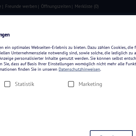
e
Freunde werben
Öffnungszeiten
Merkliste (
0
)
isen
Kreuzfahrten
Flugreisen
ungen
 ein optimales Webseiten-Erlebnis zu bieten. Dazu zählen Cookies, die f
ellen Unternehmensziele notwendig sind, sowie solche, die lediglich zu 
nzeige personalisierter Inhalte genutzt werden. Sie können selbst entsc
n Sie, dass auf Basis Ihrer Einstellungen womöglich nicht mehr alle Funkt
rmationen finden Sie in unseren
Datenschutzhinweisen
.
Statistik
Marketing