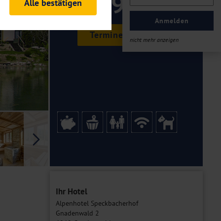
299 ,-
Alle bestätigen
rheitsrelevante
ofil eingeloggt bleiben
Anmelden
ellen.
Termine & Preise
nicht mehr anzeigen
tiken und Analysen. Mithilfe
Web-Auftritts ermitteln und
n es zu einer Drittlands
er Daten finden Sie in unseren
Galerie
Ihr Hotel
Alpenhotel Speckbacherhof
Gnadenwald 2