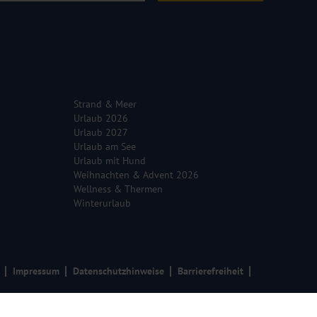
Strand & Meer
Urlaub 2026
Urlaub 2027
Urlaub am See
Urlaub mit Hund
Weihnachten & Advent 2026
Wellness & Thermen
Winterurlaub
Impressum
Datenschutzhinweise
Barrierefreiheit