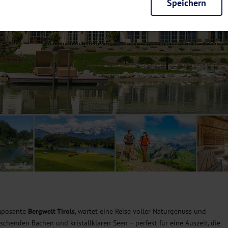
Speichern
rieb der Seite unbedingt notwendig und ermöglichen beispielsweise siche
en wir mit dieser Art von Cookies ebenfalls erkennen, ob Sie in Ihrem Pr
e bei einem erneuten Besuch unserer Seite schneller zur Verfügung zu st
seite weiter zu verbessern, erfassen wir anonymisierte Daten für Statis
ielsweise die Besucherzahlen und den Effekt bestimmter Seiten unseres 
nutzen hierfür Dienste von Google und Facebook. Durch diese Dienste kan
bsite erfassten Daten, kommen. Weitere Hinweise zu der Verarbeitung Ihr
nen Ihre Einwilligung jederzeit in den
Cookie-Einstellungen
widerrufen.
m Ihnen personalisierte Inhalte, passend zu Ihren Interessen anzuzeigen.
imposante
Bergwelt Tirols
, wartet eine Reise voller Naturgenuss und
chenden Bächen und kristallklaren Seen – perfekt für eine Auszeit, die