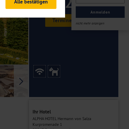
129 ,-
Alle bestätigen
rheitsrelevante
ofil eingeloggt bleiben
Anmelden
ellen.
Termine & Preise
nicht mehr anzeigen
tiken und Analysen. Mithilfe
Web-Auftritts ermitteln und
n es zu einer Drittlands
er Daten finden Sie in unseren
Galerie
Ihr Hotel
ALPHA HOTEL Hermann von Salza
Kurpromenade 1