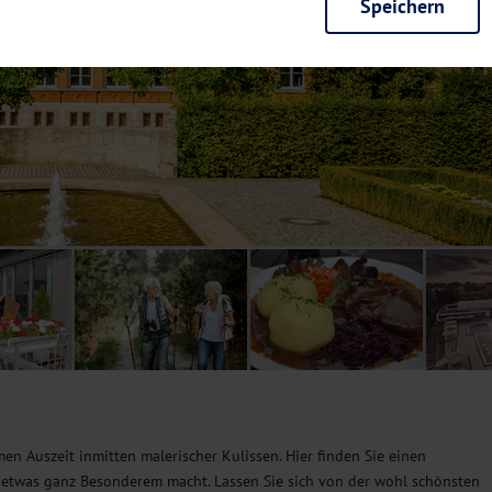
Speichern
rieb der Seite unbedingt notwendig und ermöglichen beispielsweise siche
en wir mit dieser Art von Cookies ebenfalls erkennen, ob Sie in Ihrem Pr
e bei einem erneuten Besuch unserer Seite schneller zur Verfügung zu st
seite weiter zu verbessern, erfassen wir anonymisierte Daten für Statis
ielsweise die Besucherzahlen und den Effekt bestimmter Seiten unseres 
nutzen hierfür Dienste von Google und Facebook. Durch diese Dienste kan
bsite erfassten Daten, kommen. Weitere Hinweise zu der Verarbeitung Ihr
nen Ihre Einwilligung jederzeit in den
Cookie-Einstellungen
widerrufen.
m Ihnen personalisierte Inhalte, passend zu Ihren Interessen anzuzeigen.
men Auszeit inmitten malerischer Kulissen. Hier finden Sie einen
u etwas ganz Besonderem macht. Lassen Sie sich von der wohl schönsten