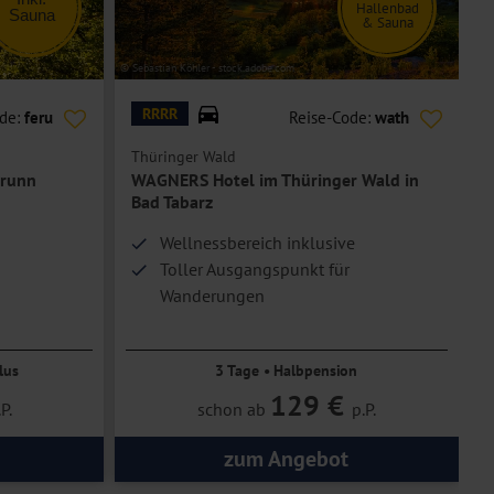
Hallenbad
Sauna
& Sauna
© Sebastian Köhler - stock.adobe.com
© G
RRRR
ode:
feru
Reise-Code:
wath
Thüringer Wald
N
brunn
WAGNERS Hotel im Thüringer Wald in
Bad Tabarz
Wellnessbereich inklusive
Toller Ausgangspunkt für
Wanderungen
lus
3 Tage • Halbpension
129 €
P.
schon ab
p.P.
zum Angebot