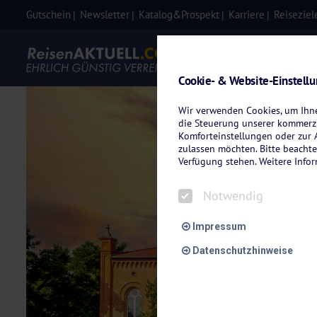
Gutschein
Newsletter
Katalog&Prospekt
Karriere
Reiseziel
Eigenanre
Cookie- & Website-Einstell
Wir verwenden Cookies, um Ihnen
die Steuerung unserer kommerzi
Komforteinstellungen oder zur A
zulassen möchten. Bitte beachte
Verfügung stehen. Weitere Info
Notwendig
Impressum
Datenschutzhinweise