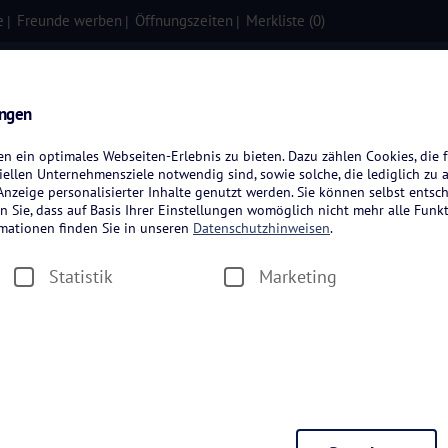
e
Freunde werben
Öffnungszeiten
Merkliste (
0
)
isen
Kreuzfahrten
Flugreisen
ungen
 ein optimales Webseiten-Erlebnis zu bieten. Dazu zählen Cookies, die f
ellen Unternehmensziele notwendig sind, sowie solche, die lediglich zu 
nzeige personalisierter Inhalte genutzt werden. Sie können selbst entsc
n Sie, dass auf Basis Ihrer Einstellungen womöglich nicht mehr alle Funkt
rmationen finden Sie in unseren
Datenschutzhinweisen
.
Statistik
Marketing