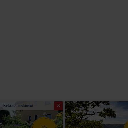
hr 1,2 km. Ein Wandergebiet und Fahrradwege befinden sich in
nach Erfurt? Die Landeshauptstadt Thüringens ist nur knapp 40 km
ant)
baren Ambiente, wo Sie in Ruhe Ihre Auszeit genießen können. Im
Da das Restaurant im 5. Obergeschoss liegt, kommen Sie dabei auch in
 der Bar warten raffinierte Getränke auf Sie, die Sie sich schmecken
 sind vorhanden.
nthalts kostenfrei.
tten, Bad oder Dusche/WC, Föhn, TV und Telefon.
Preisknaller sichern!
Inkl.