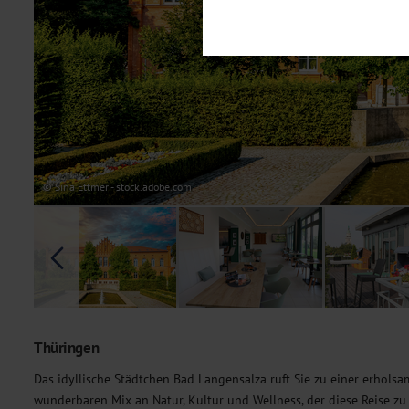
Notwendig
Diese Cookies sind für den Bet
Funktionalitäten. Außerdem könn
möchten, um Ihnen unsere Dienst
Statistik
Um unser Angebot und unsere Web
dieser Cookies können wir beisp
unsere Inhalte optimieren. Wir 
Übermittlung, der auf unsere We
Datenschutzhinweisen
. Sie kön
© Sina Ettmer - stock.adobe.com
Marketing
Diese Cookies werden genutzt, u
Thüringen
Das idyllische Städtchen Bad Langensalza ruft Sie zu einer erholsa
wunderbaren Mix an Natur, Kultur und Wellness, der diese Reise z