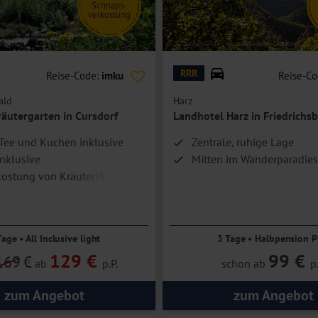
Schnaps-
verkostung
arten
© Sebastian Grote - www.Sebastian-Grote.de
RRR
Reise-Code:
imku
Reise-C
ald
Harz
räutergarten in Cursdorf
Landhotel Harz in Friedrichs
Tee und Kuchen inklusive
Zentrale, ruhige Lage
nklusive
Mitten im Wanderparadies
kostung von Kräuterlikören
Tage • All Inclusive light
3 Tage • Halbpension P
129 €
99 €
169
€
ab
p.P.
schon ab
p.
zum Angebot
zum Angebot