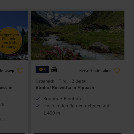
Halbpension
Plus mit
ollen Inklu-
ivleistungen
© by paul - stock.adobe.com
© H
RRR
de:
alwp
Reise-Code:
almr
Österreich – Tirol – Zillertal
Ö
ess in
Almhof Roswitha in Hippach
Boutique-Berghotel
ark
Hoch in den Bergen gelegen auf
1.400 m
eit &
1 Flasche Winzer Prosecco Lichteben
inkl.
 alle