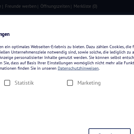
e
Freunde werben
Öffnungszeiten
Merkliste (
0
)
isen
Kreuzfahrten
Flugreisen
ungen
 ein optimales Webseiten-Erlebnis zu bieten. Dazu zählen Cookies, die f
ellen Unternehmensziele notwendig sind, sowie solche, die lediglich zu 
nzeige personalisierter Inhalte genutzt werden. Sie können selbst entsc
n Sie, dass auf Basis Ihrer Einstellungen womöglich nicht mehr alle Funkt
rmationen finden Sie in unseren
Datenschutzhinweisen
.
Statistik
Marketing