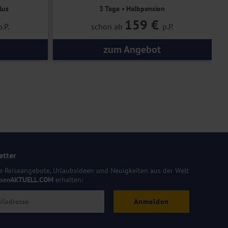
lus
3 Tage • Halbpension
159 €
p.P.
schon ab
p.P.
zum Angebot
etter
e Reiseangebote, Urlaubsideen und Neuigkeiten aus der Welt
isen
AKTUELL.COM
erhalten:
Anmelden