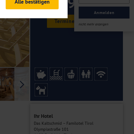
199 ,-
Alle bestätigen
rheitsrelevante
ofil eingeloggt bleiben
Anmelden
ellen.
Termine & Preise
nicht mehr anzeigen
tiken und Analysen. Mithilfe
Web-Auftritts ermitteln und
n es zu einer Drittlands
er Daten finden Sie in unseren
Galerie
Ihr Hotel
Das Kaltschmid – Familotel Tirol
Olympiastraße 101