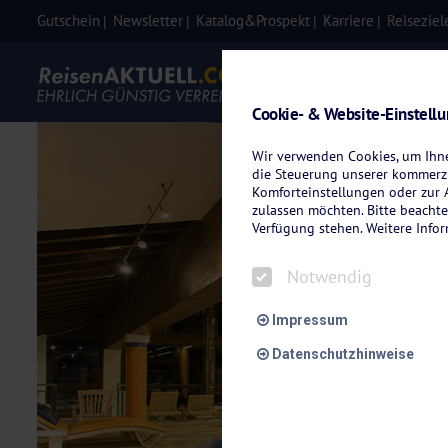
Gutschein
Newsletter
Katalog&Prospekt
Karriere
Reiseziel
Eigenanre
Cookie- & Website-Einstell
Wir verwenden Cookies, um Ihnen
die Steuerung unserer kommerzi
Komforteinstellungen oder zur A
zulassen möchten. Bitte beachte
Verfügung stehen. Weitere Info
Notwendig
Impressum
Datenschutzhinweise