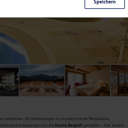
Speichern
rieb der Seite unbedingt notwendig und ermöglichen beispielsweise siche
en wir mit dieser Art von Cookies ebenfalls erkennen, ob Sie in Ihrem Pr
e bei einem erneuten Besuch unserer Seite schneller zur Verfügung zu st
seite weiter zu verbessern, erfassen wir anonymisierte Daten für Statis
ielsweise die Besucherzahlen und den Effekt bestimmter Seiten unseres 
nutzen hierfür Dienste von Google und Facebook. Durch diese Dienste kan
bsite erfassten Daten, kommen. Weitere Hinweise zu der Verarbeitung Ihr
nen Ihre Einwilligung jederzeit in den
Cookie-Einstellungen
widerrufen.
m Ihnen personalisierte Inhalte, passend zu Ihren Interessen anzuzeigen.
 zu entdecken. Ob Wanderungen in wunderschöner Bergkulisse,
achterrasse entspannen und die
frische Bergluft
genießen – hier kommt