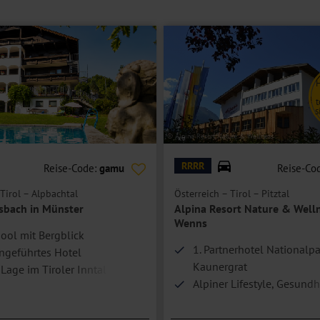
 bieten teilweise zusätzlich einen Balkon.
fmöglichkeit für eine Person.
t
s
© Alpina Resort Nature & Wellness
RRRR
Reise-Code:
gamu
Reise-Co
Tirol – Alpbachtal
Österreich – Tirol – Pitztal
sbach in Münster
Alpina Resort Nature & Welln
Wenns
ol mit Bergblick
1. Partnerhotel Nationalp
ngeführtes Hotel
Kaunergrat
Lage im Tiroler Inntal
Alpiner Lifestyle, Gesundh
e nur ca. 20 km entfernt
Erholung
Idealer Ausgangspunkt für