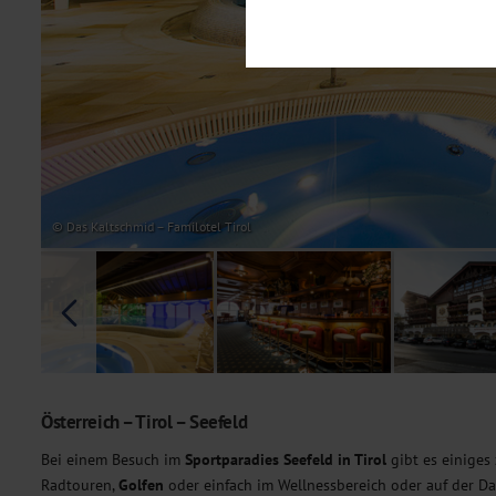
Notwendig
Diese Cookies sind für den Bet
Funktionalitäten. Außerdem könn
möchten, um Ihnen unsere Dienst
Statistik
Um unser Angebot und unsere Web
dieser Cookies können wir beisp
unsere Inhalte optimieren. Wir 
Übermittlung, der auf unsere We
Datenschutzhinweisen
. Sie kön
© Das Kaltschmid – Familotel Tirol
Marketing
Diese Cookies werden genutzt, u
Österreich – Tirol – Seefeld
Bei einem Besuch im
Sportparadies Seefeld in Tirol
gibt es einiges
Radtouren,
Golfen
oder einfach im Wellnessbereich oder auf der D