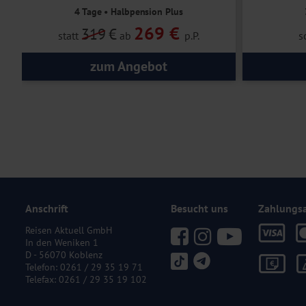
4 Tage • Halbpension Plus
269 €
319
€
statt
ab
p.P.
s
zum Angebot
Anschrift
Besucht uns
Zahlungs
Reisen Aktuell GmbH
In den Weniken 1
D - 56070 Koblenz
Telefon:
0261 / 29 35 19 71
Telefax: 0261 / 29 35 19 102