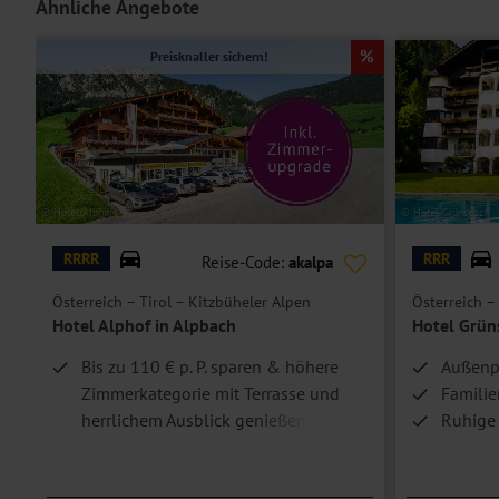
Ähnliche Angebote
Doppelzimmer Deluxe
sind bei gleicher Ausstattung geräumiger und
Preisknaller sichern!
Die
Einzelzimmer
verfügen bei gleicher Ausstattung über eine Schla
Hoteleinrichtungen und Zimmerausstattung teilweise gegen Gebühr.
© Hotel Alphof
© Hotel Grünsbach
RRRR
RRR
Reise-Code:
akalpa
Österreich – Tirol – Kitzbüheler Alpen
Österreich – 
Hotel Alphof in Alpbach
Hotel Grün
Bis zu 110 € p. P. sparen & höhere
Außenpo
Zimmerkategorie mit Terrasse und
Familie
herrlichem Ausblick genießen
Ruhige 
Achense