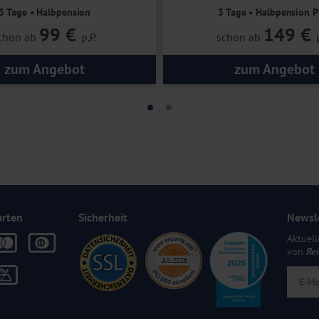
3 Tage • Halbpension
3 Tage • Halbpension P
Pitztal-Aktivitäten
99 €
149 €
chon ab
p.P.
schon ab
zum Angebot
zum Angebot
arten
Sicherheit
Newsl
Aktuell
von
Re