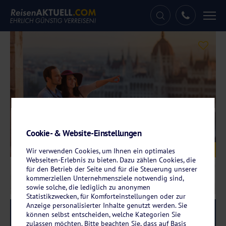
Tog
nav
Cookie- & Website-Einstellungen
Galerie
© Evgeniya Biriukova - stock.adobe.com
Wir verwenden Cookies, um Ihnen ein optimales
Webseiten-Erlebnis zu bieten. Dazu zählen Cookies, die
für den Betrieb der Seite und für die Steuerung unserer
kommerziellen Unternehmensziele notwendig sind,
sowie solche, die lediglich zu anonymen
Statistikzwecken, für Komforteinstellungen oder zur
Anzeige personalisierter Inhalte genutzt werden. Sie
Reise-Code:
dckl
RRRR+
können selbst entscheiden, welche Kategorien Sie
zulassen möchten. Bitte beachten Sie, dass auf Basis