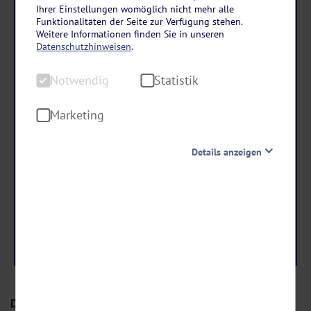
Donau-Klassik
Ihrer Einstellungen womöglich nicht mehr alle
Funktionalitäten der Seite zur Verfügung stehen.
DCS Amethyst 1 ab/an Passau
Weitere Informationen finden Sie in unseren
6 Tage • All Inclusive
Datenschutzhinweisen
.
- 100 € RABATT
Notwendig
Statistik
bei Buchung bis 15.08.26!
Marketing
Danach erhöhen sich die Preise.
Details anzeigen
789
,-
statt ab €
689 ,-
Notwendig
Diese Cookies sind für den Betrieb der Seite unbedingt
ab €
notwendig und ermöglichen beispielsweise
sicherheitsrelevante Funktionalitäten. Außerdem
Termine & Preise
können wir mit dieser Art von Cookies ebenfalls
erkennen, ob Sie in Ihrem Profil eingeloggt bleiben
möchten, um Ihnen unsere Dienste bei einem erneuten
Besuch unserer Seite schneller zur Verfügung zu stellen.
Statistik
Donau-Klassik