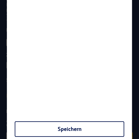
In den Weniken 1
D - 56070 Koblenz
Telefon:
0261 / 29 35 19 71
Telefax: 0261 / 29 35 19 102
Besucht uns
Zahlungsarten
Sicherheit
Newsletter
Aktuelle Reiseangebote, Urlaubsideen und Neuigkeiten aus der
Welt von
Reisen
AKTUELL.COM
erhalten:
Speichern